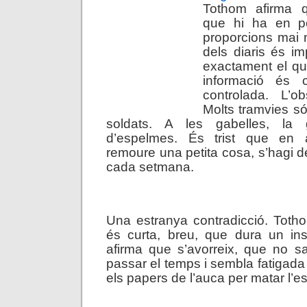
Tothom afirma q
que hi ha en po
proporcions mai n
dels diaris és i
exactament el qu
informació és c
controlada. L’ob
Molts tramvies só
soldats. A les gabelles, la 
d’espelmes. És trist que en 
remoure una petita cosa, s’hagi d
cada setmana.
.
Una estranya contradicció. Toth
és curta, breu, que dura un ins
afirma que s’avorreix, que no s
passar el temps i sembla fatigada 
els papers de l’auca per matar l’e
.