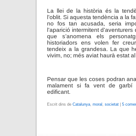
La llei de la història és la ten
l’oblit. Si aquesta tendència a la 
no fos tan acusada, seria impo
l’aparició intermitent d’aventurers
que s’anomena els personatge
historiadors ens volen fer creu
tendeix a la grandesa. La que h
vivim, no; més aviat haurà estat al 
.
Pensar que les coses podran anar 
malament si fa vent de garbí
edificant.
Escrit dins de
Catalunya
,
moral
,
societat
|
5 comen