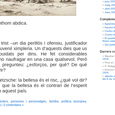
juny 20
maig 20
abril 20
març 20
Compleme
othom abdica.
Agraïme
Aquest b
Correu 
Correu d
El quade
Notes vist
trist –un dia perillós i ofensiu, justificador
Qui parl
juvenil ximpleria. Un d’aquests dies que us
Darrers c
uidats per dins. He fet considerables
Maxime 
no naufragar en una casa qualsevol. Però
1918
Fina en
s pregunteu: ¿esforços, per què? De què
P. Bala
ir?
Antonio
1918
alberto 
ietzsche: la bellesa és el risc, ¿què vol dir?
del 8 de 
 que la bellesa és el contrari de l’esperit
 aquest país.
àcters, persones i personatges
,
família
,
política (europea,
)
|
3 comentaris »