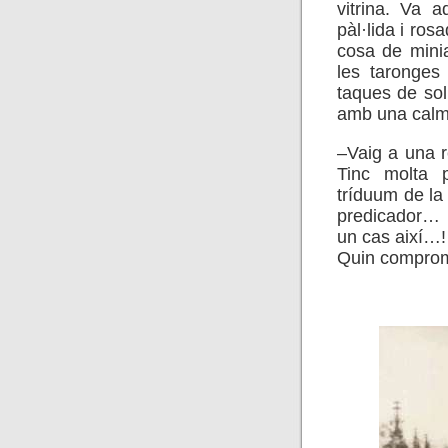
vitrina. Va 
pàl·lida i ros
cosa de mini
les taronges
taques de sol 
amb una calm
–Vaig a una r
Tinc molta 
tríduum de l
predicador… 
un cas així…!
Quin comprom
.