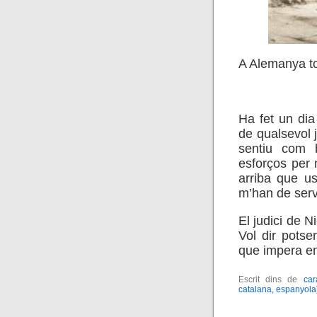
A Alemanya t
.
Ha fet un dia 
de qualsevol 
sentiu com b
esforços per 
arriba que u
m’han de serv
El judici de N
Vol dir potser
que impera en
Escrit dins de
car
catalana, espanyola