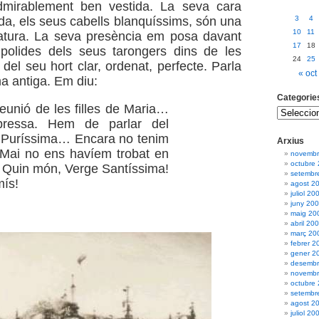
admirablement ben vestida. La seva cara
ada, els seus cabells blanquíssims, són una
3
4
10
11
atura. La seva presència em posa davant
17
18
 polides dels seus tarongers dins de les
24
25
del seu hort clar, ordenat, perfecte. Parla
« oct
a antiga. Em diu:
Categorie
eunió de les filles de Maria…
pressa. Hem de parlar del
a Puríssima… Encara no tenim
Arxius
Mai no ens havíem trobat en
novembr
octubre
 Quin món, Verge Santíssima!
setembr
ís!
agost 2
juliol 20
juny 20
maig 20
abril 20
març 20
febrer 2
gener 2
desembr
novembr
octubre
setembr
agost 2
juliol 20