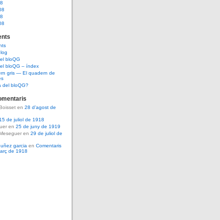
08
08
08
08
nts
nts
log
del bloQG
el bloQG – índex
rn gris — El quadern de
es
a del bloQG?
omentaris
Boisset en
28 d’agost de
15 de juliol de 1918
guer en
25 de juny de 1919
 Meseguer en
29 de juliol de
nuñez garcia
en
Comentaris
març de 1918