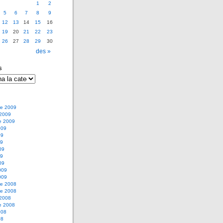
1
2
5
6
7
8
9
12
13
14
15
16
19
20
21
22
23
26
27
28
29
30
des »
s
e 2009
 2009
e 2009
009
09
09
09
09
09
009
009
e 2008
e 2008
 2008
e 2008
008
08