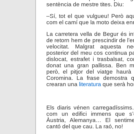
sentència de mestre tites. Diu:
–Sí, tot el que vulgueu! Però aqu
com el camí que la moto deixa e
La carretera vella de Begur és in
de retorn hem de prescindir de l’
velocitat. Malgrat aquesta ne
posterior del meu cos continua pa
dislocat, estrafet i trasbalsat, 
donat una gran pallissa. Ben m
però, el pitjor del viatge haurà
Coromina. La frase demostra 
crearan una
literatura
que serà hor
.
Els diaris vénen carregadíssims
com un edifici immens que s’e
Àustria, Alemanya… El sentim
cantó del que cau. La raó, no!