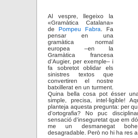
.
Al vespre, llegeixo la
«Gramàtica Catalana»
de
Pompeu Fabra
. Fa
pensar en una
gramàtica normal
europea –en la
Gramàtica francesa
d’Augier, per exemple– i
fa sobretot oblidar els
sinistres textos que
convertiren el nostre
batxillerat en un turment.
Quina bella cosa pot ésser una
simple, precisa, intel·ligible! 
planteja aquesta pregunta: per què
d’ortografia? No puc discipli
sensació d’inseguretat que em dón
me un desmanegat bohe
desagradable. Però no hi ha res 