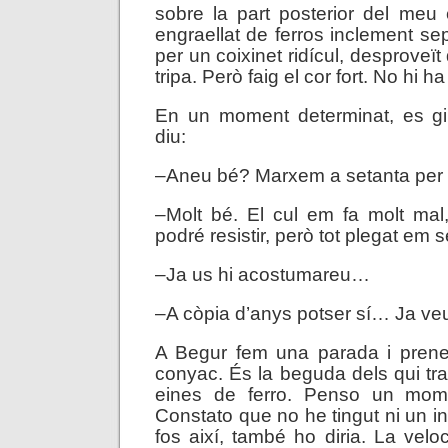
sobre la part posterior del meu
engraellat de ferros inclement s
per un coixinet ridícul, desproveït
tripa. Però faig el cor fort. No hi 
En un moment determinat, es g
diu:
–Aneu bé? Marxem a setanta per
–Molt bé. El cul em fa molt mal
podré resistir, però tot plegat e
–Ja us hi acostumareu…
–A còpia d’anys potser sí… Ja ve
A Begur fem una parada i pren
conyac. És la beguda dels qui tr
eines de ferro. Penso un mome
Constato que no he tingut ni un in
fos així, també ho diria. La veloc