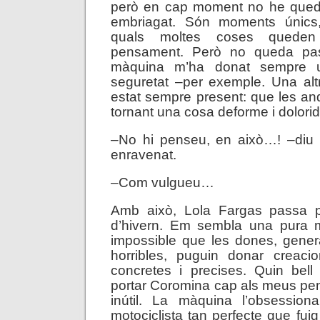
però en cap moment no he queda
embriagat. Són moments únics,
quals moltes coses queden 
pensament. Però no queda pas 
màquina m’ha donat sempre 
seguretat –per exemple. Una al
estat sempre present: que les a
tornant una cosa deforme i dolorid
–No hi penseu, en això…! –diu 
enravenat.
–Com vulgueu…
Amb això, Lola Fargas passa p
d’hivern. Em sembla una pura 
impossible que les dones, gener
horribles, puguin donar creac
concretes i precises. Quin bell
portar Coromina cap als meus pe
inútil. La màquina l’obsession
motociclista tan perfecte que fui