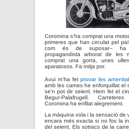
Coromina s’ha comprat una motoc
primeres que han circulat pel paí
com és de suposar– ha 
propagandista arborat de les m
comprat una gorra, unes ulle
aparatosos. Fa mitja por.
Avui m’ha fet
provar les amenitat
amb les cames he enforquillat el s
se’n pot dir seient. Hem fet el cir
Begur-Palafrugell. Carretere
Coromina ha enfilat alegrement.
La màquina vola i la sensació de 
encara més exacta si no fos la 
del seient. Els sotracs de la carr