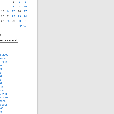
1
2
3
6
7
8
9
10
13
14
15
16
17
20
21
22
23
24
27
28
29
30
31
set »
s
e 2009
 2009
e 2009
009
09
09
09
09
09
009
009
e 2008
e 2008
 2008
e 2008
008
08