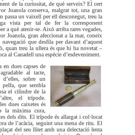
ment de la curiositat, de què serveix? El cert
yor Joanola conserva, malgrat tot, una gran
n passa un vaixell per ell desconegut, treu la
rga vista per tal de fer la corresponent
er a què atenir-se. Això arriba rares vegades,
or Joanola, gran afeccionat a la mar, coneix
a navegació que desfila per davant d’aquest
xò, quan treu la ullera és que hi ha novetat –
oca al Canadell una espècie d’esdeveniment.
a en dues capses de
 agradable al tacte,
 d’elles, sobre un
 pelfa, que sembla
osa el cilindre de la
altre, el trípode.
les dues caixetes és
mb la màxima cura,
 dels dits. El trípode és allargat i col·locat
mbra de l’acàcia, seguint una mena de ritu. El
plaçat del seu llitet amb una delectació lenta