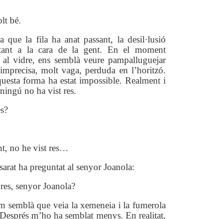
lt bé.
 que la fila ha anat passant, la desil·lusió
ntant a la cara de la gent. En el moment
l al vidre, ens semblà veure pampalluguejar
imprecisa, molt vaga, perduda en l’horitzó.
questa forma ha estat impossible. Realment i
ningú no ha vist res.
es?
t, no he vist res…
osarat ha preguntat al senyor Joanola:
 res, senyor Joanola?
m semblà que veia la xemeneia i la fumerola
esprés m’ho ha semblat menys. En realitat,