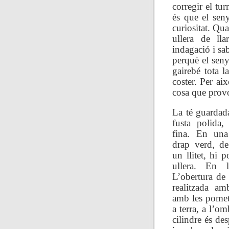
corregir el tur
és que el sen
curiositat. Qua
ullera de lla
indagació i sab
perquè el seny
gairebé tota l
coster. Per ai
cosa que prov
La té guardad
fusta polida,
fina. En una
drap verd, de
un llitet, hi p
ullera. En l’
L’obertura de 
realitzada a
amb les pometes
a terra, a l’o
cilindre és des