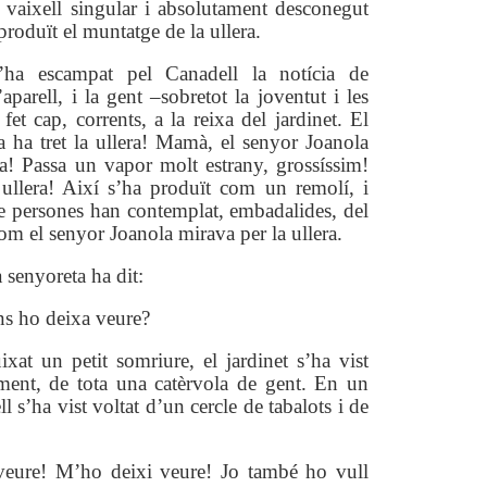
n vaixell singular i absolutament desconegut
produït el muntatge de la ullera.
ha escampat pel Canadell la notícia de
’aparell, i la gent –sobretot la joventut i les
fet cap, corrents, a la reixa del jardinet. El
 ha tret la ullera! Mamà, el senyor Joanola
era! Passa un vapor molt estrany, grossíssim!
 ullera! Així s’ha produït com un remolí, i
de persones han contemplat, embadalides, del
com el senyor Joanola mirava per la ullera.
 senyoreta ha dit:
ns ho deixa veure?
ixat un petit somriure, el jardinet s’ha vist
ament, de tota una catèrvola de gent. En un
ell s’ha vist voltat d’un cercle de tabalots i de
eure! M’ho deixi veure! Jo també ho vull