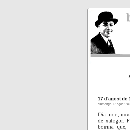
17 d’agost de 
diumenge 17 agost 20
Dia mort, nuvo
de xafogor. F
boirina que,