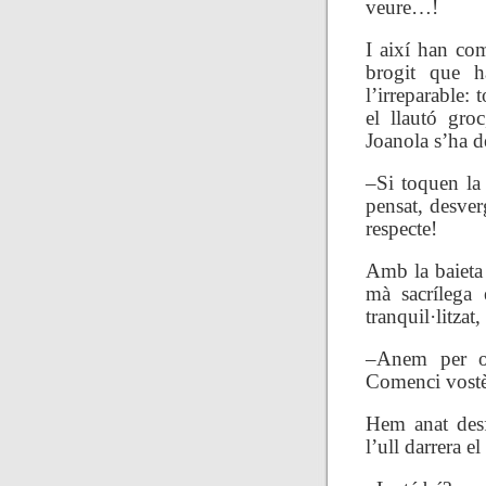
veure…!
I així han com
brogit que h
l’irreparable:
el llautó groc
Joanola s’ha d
–Si toquen la
pensat, desver
respecte!
Amb la baieta
mà sacrílega 
tranquil·litzat,
–Anem per or
Comenci vos
Hem anat desfi
l’ull darrera el