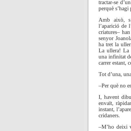
tractar-se d’u
perquè s’hagi 
Amb això, s’
l’aparició de l
criatures– han 
senyor Joanola
ha tret la ull
La ullera! La
una infinitat 
carrer estant, 
Tot d’una, una
–Per què no e
I, havent dibu
envaït, ràpid
instant, l’apar
cridaners.
–M’ho deixi v