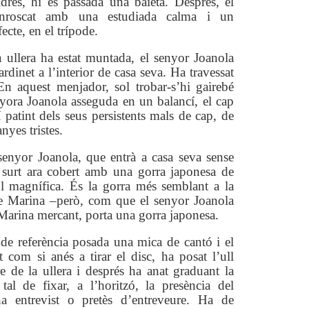
idres, hi és passada una baieta. Després, el
enroscat amb una estudiada calma i un
ecte, en el trípode.
 ullera ha estat muntada, el senyor Joanola
ardinet a l’interior de casa seva. Ha travessat
En aquest menjador, sol trobar-s’hi gairebé
yora Joanola asseguda en un balancí, el cap
 patint dels seus persistents mals de cap, de
nyes tristes.
senyor Joanola, que entrà a casa seva sense
n surt ara cobert amb una gorra japonesa de
ol magnífica. És la gorra més semblant a la
de Marina –però, com que el senyor Joanola
 Marina mercant, porta una gorra japonesa.
de referència posada una mica de cantó i el
t com si anés a tirar el disc, ha posat l’ull
re de la ullera i després ha anat graduant la
r tal de fixar, a l’horitzó, la presència del
a entrevist o pretès d’entreveure. Ha de