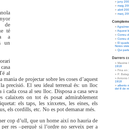
juny 20
maig 20
abril 20
anola
març 20
yor
Compleme
 de
Agraïme
e té
Aquest b
Correu 
ia a
Correu d
s un
El quade
Notes vist
Qui parl
Darrers c
orari
Maxime 
 casa
1918
Fina en
Té al
P. Bala
a mania de projectar sobre les coses d’aquest
Antonio
1918
la precisió. El seu ideal terrenal és: un lloc
alberto 
del 8 de 
a i cada cosa al seu lloc. Disposa a casa seva
s calaixets on tot és posat admirablement
iquetat: els taps, les xinxetes, les eines, els
aus, els cordills, etc. No es pot demanar més.
er cop d’ull, que un home així no hauria de
at per res –perquè si l’ordre no serveix per a