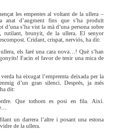
ençat les empentes al voltant de la ullera –
a anat d’augment fins que s’ha produït
 tot d’una s’ha vist la mà d’una persona sobre
, rutilant, brunyit, de la ullera. El senyor
escompost. Cridant, crispat, nerviós, ha dit:
 ullera, els faré una cara nova…! Què s’han
gonyits! Facin el favor de tenir una mica de
 verda ha eixugat l’empremta deixada per la
enmig d’un gran silenci. Després, ja més
 ha dit:
dre. Que tothom es posi en fila. Així.
tè…
lant un darrera l’altre i posant una estona
 vidre de la ullera.