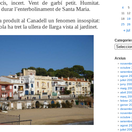
cís, incert. Vent de garbí petit. Humitat.
durar l’enterbolinament de Santa Maria.
4
5
11
12
18
19
ha produït al Canadell un fenomen insospitat:
25
26
a ha tret la ullera de llarga vista al jardinet.
« jul
Categorie
Arxius
novembr
octubre
setembr
agost 2
juliol 20
juny 20
maig 20
abril 20
març 20
febrer 2
gener 2
desembr
novembr
octubre
setembr
agost 2
juliol 20