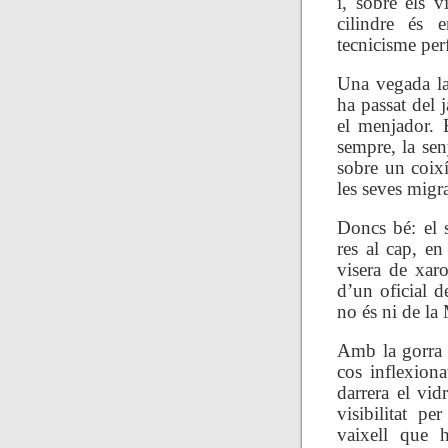
i, sobre els v
cilindre és 
tecnicisme perf
Una vegada la
ha passat del j
el menjador. 
sempre, la sen
sobre un coixí
les seves migra
Doncs bé: el 
res al cap, e
visera de xar
d’un oficial 
no és ni de la
Amb la gorra 
cos inflexiona
darrera el vid
visibilitat pe
vaixell que h