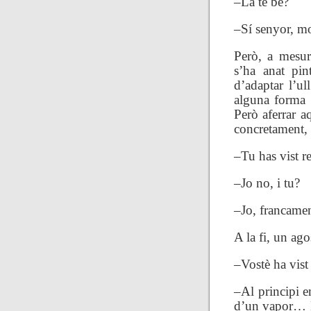
–La té bé?
–Sí senyor, mo
Però, a mesura
s’ha anat pi
d’adaptar l’ul
alguna forma 
Però aferrar a
concretament, 
–Tu has vist r
–Jo no, i tu?
–Jo, francamen
A la fi, un ag
–Vostè ha vist
–Al principi e
d’un vapor… D