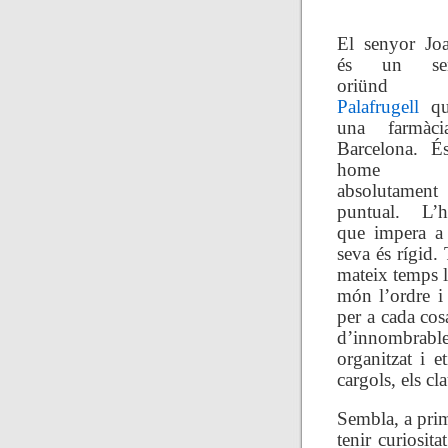
El senyor Jo
és un sen
oriünd
Palafrugell
qu
una farmàc
Barcelona. É
home
absolutament
puntual. L’h
que impera a
seva és rígid. 
mateix temps l
món l’ordre i 
per a cada cos
d’innombrable
organitzat i et
cargols, els cl
Sembla, a prim
tenir curiosit