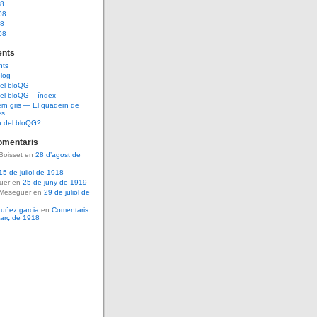
08
08
08
08
nts
nts
log
del bloQG
el bloQG – índex
rn gris — El quadern de
es
a del bloQG?
omentaris
Boisset en
28 d’agost de
15 de juliol de 1918
guer en
25 de juny de 1919
 Meseguer en
29 de juliol de
nuñez garcia
en
Comentaris
març de 1918