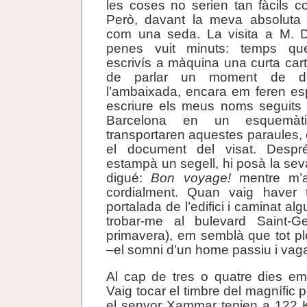
les coses no serien tan fàcils 
Però, davant la meva absoluta 
com una seda. La visita a M. 
penes vuit minuts: temps qu
escrivís a màquina una curta cart
de parlar un moment de d
l’ambaixada, encara em feren es
escriure els meus noms seguits d
Barcelona en un esquemàtic
transportaren aquestes paraules, 
el document del visat. Desp
estampà un segell, hi posà la sev
digué:
Bon voyage!
mentre m’a
cordialment. Quan vaig haver 
portalada de l’edifici i caminat al
trobar-me al bulevard Saint-G
primavera), em semblà que tot p
–el somni d’un home passiu i vag
Al cap de tres o quatre dies em
Vaig tocar el timbre del magnífic p
el senyor Xammar tenien a 122 K