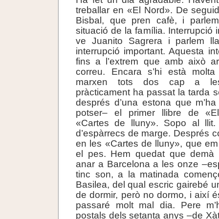
treballar en «El Nord». De seguid
Bisbal, que pren cafè, i parl
situació de la família. Interrupció
ve Juanito Sagrera i parlem l
interrupció important. Aquesta int
fins a l’extrem que amb això a
correu. Encara s’hi està molta
marxen tots dos cap a les
pràcticament ha passat la tarda sen
després d’una estona que m’ha
potser– el primer llibre de «
«Cartes de lluny». Sopo al llit
d’espàrrecs de marge. Després c
en les «Cartes de lluny», que e
el pes. Hem quedat que demà v
anar a Barcelona a les onze –e
tinc son, a la matinada comen
Basilea, del qual escric gairebé un
de dormir, però no dormo, i així
passaré molt mal dia. Pere m’h
postals dels setanta anys –de Xàt