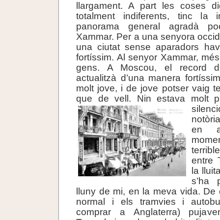
llargament. A part les coses di
totalment indiferents, tinc la
panorama general agradà po
Xammar. Per a una senyora occide
una ciutat sense aparadors ha
fortíssim. Al senyor Xammar, més 
gens. A Moscou, el record d
actualitzà d’una manera fortíssim
molt jove, i de jove potser vaig 
que de vell. Nin estava molt pà
sil
notòri
en aq
momen
terrib
entre T
la llui
s’ha 
lluny de mi, en la meva vida. De 
normal i els tramvies i autob
comprar a Anglaterra) pujav