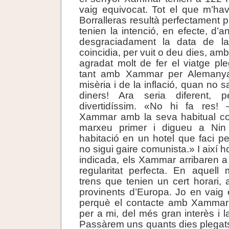
vaig equivocat. Tot el que m’havi
Borralleras resultà perfectament 
tenien la intenció, en efecte, d’
desgraciadament la data de 
coincidia, per vuit o deu dies, am
agradat molt de fer el viatge ple
tant amb Xammar per Alemanya
misèria i de la inflació, quan no 
diners! Ara seria diferent,
divertidíssim. «No hi fa res!
Xammar amb la seva habitual c
marxeu primer i digueu a Nin
habitació en un hotel que faci pe
no sigui gaire comunista.» I així h
indicada, els Xammar arribaren
regularitat perfecta. En aquell
trens que tenien un cert horari, 
provinents d’Europa. Jo en vaig e
perquè el contacte amb Xammar
per a mi, del més gran interès i la
Passàrem uns quants dies plegat