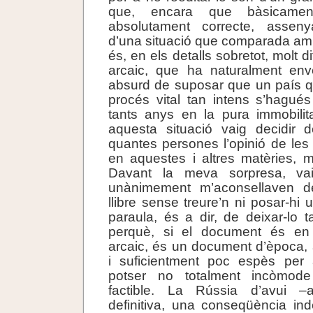
que, encara que bàsicamen
absolutament correcte, asseny
d’una situació que comparada amb 
és, en els detalls sobretot, molt di
arcaic, que ha naturalment enve
absurd de suposar que un país q
procés vital tan intens s’hagué
tants anys en la pura immobilit
aquesta situació vaig decidir 
quantes persones l’opinió de les 
en aquestes i altres matèries, m
Davant la meva sorpresa, va
unànimement m’aconsellaven de
llibre sense treure’n ni posar-hi 
paraula, és a dir, de deixar-lo t
perquè, si el document és en
arcaic, és un document d’època, 
i suficientment poc espès per
potser no totalment incòmod
factible. La Rússia d’avui –
definitiva, una conseqüència ind