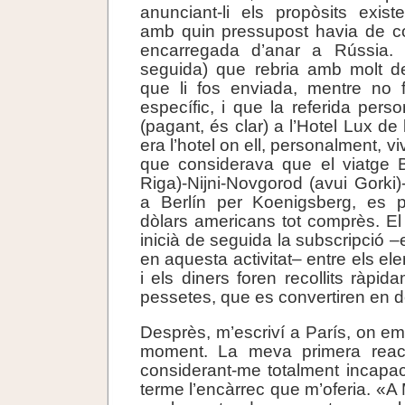
anunciant-li els propòsits exist
amb quin pressupost havia de c
encarregada d’anar a Rússia. 
seguida) que rebria amb molt d
que li fos enviada, mentre no 
específic, i que la referida pers
(pagant, és clar) a l’Hotel Lux de
era l’hotel on ell, personalment, viv
que considerava que el viatge B
Riga)-Nijni-Novgorod (avui Gorki)
a Berlín per Koenigsberg, es 
dòlars americans tot comprès. El 
inicià de seguida la subscripció –
en aquesta activitat– entre els e
i els diners foren recollits ràpida
pessetes, que es convertiren en d
Desprès, m’escriví a París, on em
moment. La meva primera reacc
considerant-me totalment incapaci
terme l’encàrrec que m’oferia. «A 