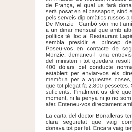
de França, el qual us farà dona
serà posat en el passaport, sinó 
pels serveis diplomàtics russos a
De Monzie i Cambó són molt amic
a un dinar mensual que amb alt
polítics té lloc al Restaurant La
sembla presidir el príncep d
Poseu-vos en contacte de se
Monzie, demaneu-li una entrevis
del ministeri i tot quedarà resol
400 dòlars pel conducte norma
establert per enviar-vos els din
memòria per a aquestes coses
que tot plegat fa 2.800 pessetes.
suficients. Finalment us diré que
moment, ni la penya ni jo no som
afer. Enteneu-vos directament amb
La carta del doctor Borralleras te
clara seguretat que vaig co
donava tot per fet. Encara vaig te