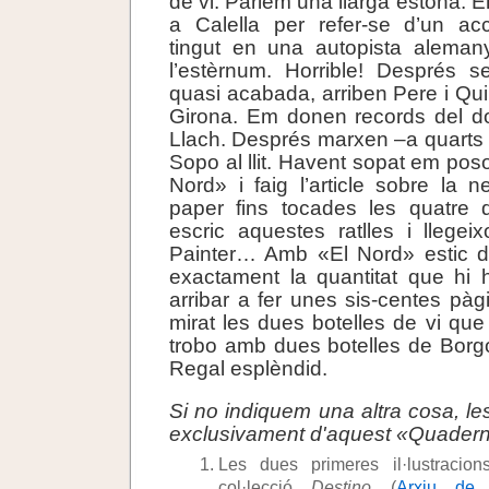
de vi. Parlem una llarga estona. 
a Calella per refer-se d’un acc
tingut en una autopista alemany
l’estèrnum. Horrible! Després s
quasi acabada, arriben Pere i Qu
Girona. Em donen records del do
Llach. Després marxen –a quarts de
Sopo al llit. Havent sopat em poso
Nord» i faig l’article sobre la n
paper fins tocades les quatre 
escric aquestes ratlles i llege
Painter… Amb «El Nord» estic de
exactament la quantitat que hi 
arribar a fer unes sis-centes pàg
mirat les dues botelles de vi que
trobo amb dues botelles de Borg
Regal esplèndid.
Si no indiquem una altra cosa, le
exclusivament d'aquest «Quadern
Les dues primeres il·lustracio
col·lecció
Destino
(
Arxiu de 