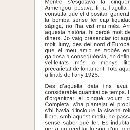
Mentre s’esgotava la cinque
Armengou posava fil a l’agulla 
constatà que el dipositari genera
la bomba sense fer cap liquidac
sàpiga, no l’ha vist mai més. A
aquesta història, hi perdé molt d
diners. Jo vaig presenciar tot aqu
molt lluny, des del nord d’Europa,
que el meu amic es trobés en 
galdosa a conseqüència, en defini
vel·leïtats més o menys lit
precarietat de fonament. Tots aqu
a finals de l’any 1925.
Des d’aquella data fins avu
considerable quantitat de temps. 
d’organitzar el cinquè volum
Completa, s’ha plantejat el prob
s’hi havia d’incloure la sisena r
llibre. Amb aquest motiu, he pass
sense saber què fer. És indubta
per a no reeditar-lo són d’un gra