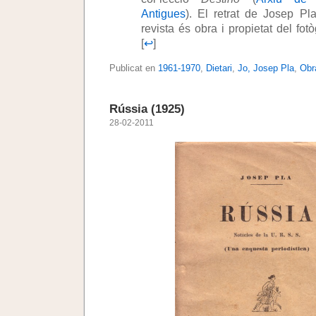
Antigues
). El retrat de Josep Pl
revista és obra i propietat del fo
[
↩
]
Publicat en
1961-1970
,
Dietari
,
Jo, Josep Pla
,
Obr
Rússia (1925)
28-02-2011