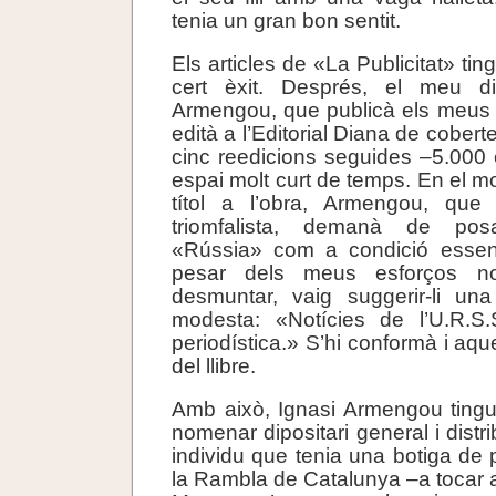
tenia un gran bon sentit.
Els articles de «La Publicitat» ti
cert èxit. Després, el meu di
Armengou, que publicà els meus pr
edità a l’Editorial Diana de cobert
cinc reedicions seguides –5.000
espai molt curt de temps. En el 
títol a l’obra, Armengou, que
triomfalista, demanà de pos
«Rússia» com a condició essen
pesar dels meus esforços n
desmuntar, vaig suggerir-li una
modesta: «Notícies de l’U.R.S
periodística.» S’hi conformà i aqu
del llibre.
Amb això, Ignasi Armengou tingu
nomenar dipositari general i distri
individu que tenia una botiga de
la Rambla de Catalunya –a tocar 