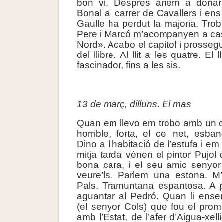
bon vi. Després anem a donar
Bonal al carrer de Cavallers i e
Gaulle ha perdut la majoria. Tro
Pere i Marcó m’acompanyen a cas
Nord». Acabo el capítol i prosseg
del llibre. Al llit a les quatre. El 
fascinador, fins a les sis.
.
13 de març, dilluns. El mas
Quan em llevo em trobo amb un 
horrible, forta, el cel net, esba
Dino a l’habitació de l’estufa i em
mitja tarda vénen el pintor Pujol 
bona cara, i el seu amic senyor
veure’ls. Parlem una estona. M
Pals. Tramuntana espantosa. A
aguantar al Pedró. Quan li ens
(el senyor Cols) que fou el promo
amb l’Estat, de l’afer d’Aigua-xe