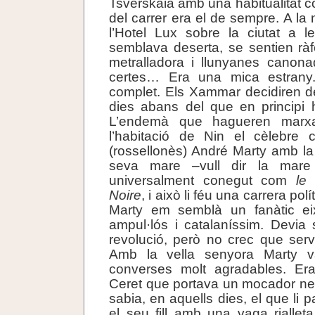
Tsverskaia amb una habitualitat c
del carrer era el de sempre. A la n
l’Hotel Lux sobre la ciutat a l
semblava deserta, se sentien rà
metralladora i llunyanes canon
certes… Era una mica estrany
complet. Els Xammar decidiren de
dies abans del que en principi 
L’endemà que hagueren marxa
l’habitació de Nin el cèlebre 
(rossellonès) André Marty amb la
seva mare –vull dir la mare 
universalment conegut com
le
Noire
, i això li féu una carrera pol
Marty em semblà un fanàtic eixe
ampul·lós i catalaníssim. Devia s
revolució, però no crec que ser
Amb la vella senyora Marty va
converses molt agradables. E
Ceret que portava un mocador ne
sabia, en aquells dies, el que li 
el seu fill amb una vaga rialle