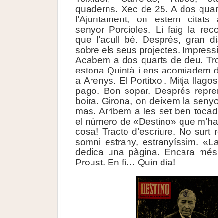
quaderns. Xec de 25. A dos qua
l’Ajuntament, on estem citats 
senyor Porcioles. Li faig la re
que l’acull bé. Després, gran di
sobre els seus projectes. Impress
Acabem a dos quarts de deu. Tr
estona Quintà i ens acomiadem
a Arenys. El Portitxol. Mitja llag
pago. Bon sopar. Després repr
boira. Girona, on deixem la senyo
mas. Arribem a les set ben tocades
el número de «Destino» que m’ha
cosa! Tracto d’escriure. No surt 
somni estrany, estranyíssim. «
dedica una pàgina. Encara més 
Proust. En fi… Quin dia!