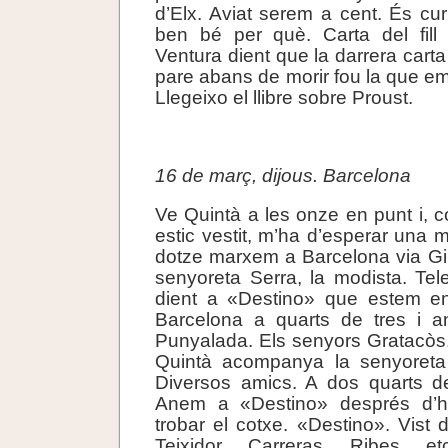
d’Elx. Aviat serem a cent. És cu
ben bé per què. Carta del fil
Ventura dient que la darrera carta
pare abans de morir fou la que em d
Llegeixo el llibre sobre Proust.
.
16 de març, dijous. Barcelona
Ve Quintà a les onze en punt i,
estic vestit, m’ha d’esperar una 
dotze marxem a Barcelona via Gi
senyoreta Serra, la modista. Te
dient a «Destino» que estem e
Barcelona a quarts de tres i 
Punyalada. Els senyors Gratacòs.
Quintà acompanya la senyoreta
Diversos amics. A dos quarts d
Anem a «Destino» després d’h
trobar el cotxe. «Destino». Vist 
Teixidor, Carreras, Ribes, 