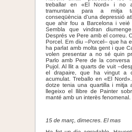
treballar en «El Nord» i no 
tramuntana para a mitja t
conseqüència d’una depressió atl
que ahir fou a Barcelona i veié
Sembla que vindran diumenge
Després ve Pere amb el correu. Ca
Porcel. Em diu –Porcel– que ha e
ha parlat amb molta gent i que Ca
volen presentar a no sé quin pr
Parlo amb Pere de la conversa 
Pujol. Al llit a quarts de vuit –de
el drapaire, que ha vingut a 
acumulat. Treballo en «El Nord». 
dotze tenia una quartilla i mitj
llegeixo el llibre de Painter so
manté amb un interès fenomenal.
.
15 de març, dimecres. El mas
Ha fet un dia agradable. Haven