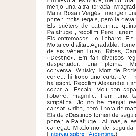
Em llevo a les dotze, menjo una 
menjo una altra torrada. M’agra
Maria Rosa i Vergés i mengen una
porten molts regals, però la gava
Els suèters de catxemira, quin
Palafrugell, recollim Pere i anem
Els entremesos i el llobarro. Els
Molta cordialitat. Agradable. Torn
de sis vénen Luján, Ribes, Carr
«Destino». Em fan diversos reg
despertador, una ploma. Mer
conversa. Whisky. Mort de Roda
correu, hi trobo una carta d’ell –
ha escrit. Recollim Alexandre i a
sopar a l’Escala. Molt bon sopa
llobarro, magnífic. Fem una ter
simpàtica. Jo no he menjat re
cansat. Arriba, però, l’hora de ma
Els de «Destino» tornen de segui
porten a Palafrugell. Al mas, a les 
carregat. M’adormo de seguida
l’
interviu sobre l’Argentina
.)