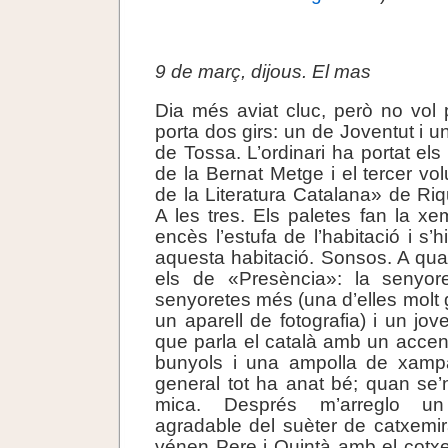
.
9 de març, dijous. El mas
Dia més aviat cluc, però no vol
porta dos girs: un de Joventut i un
de Tossa. L’ordinari ha portat el
de la Bernat Metge i el tercer vo
de la Literatura Catalana» de Riq
A les tres. Els paletes fan la x
encès l’estufa de l’habitació i s’
aquesta habitació. Sonsos. A quar
els de «Presència»: la senyor
senyoretes més (una d’elles molt g
un aparell de fotografia) i un jo
que parla el català amb un accen
bunyols i una ampolla de xamp
general tot ha anat bé; quan se’
mica. Després m’arreglo un
agradable del suèter de catxemir
vénen Pere i Quintà amb el cotx