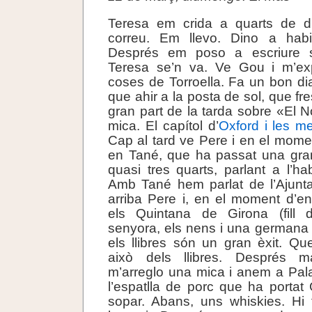
Teresa em crida a quarts de d
correu. Em llevo. Dino a habit
Després em poso a escriure 
Teresa se’n va. Ve Gou i m’exp
coses de Torroella. Fa un bon di
que ahir a la posta de sol, que fr
gran part de la tarda sobre «El 
mica. El capítol d’
Oxford i les me
Cap al tard ve Pere i en el momen
en Tané, que ha passat una gran
quasi tres quarts, parlant a l’hab
Amb Tané hem parlat de l’Ajunta
arriba Pere i, en el moment d’en
els Quintana de Girona (fill 
senyora, els nens i una germana 
els llibres són un gran èxit. Q
això dels llibres. Després 
m’arreglo una mica i anem a Pala
l’espatlla de porc que ha porta
sopar. Abans, uns whiskies. Hi