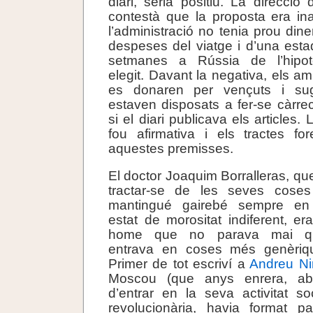
diari, seria positiu. La direcció
contestà que la proposta era in
l’administració no tenia prou din
despeses del viatge i d’una est
setmanes a Rússia de l’hipotè
elegit. Davant la negativa, els a
es donaren per vençuts i sug
estaven disposats a fer-se càrr
si el diari publicava els articles.
fou afirmativa i els tractes fo
aquestes premisses.
El doctor Joaquim Borralleras, qu
tractar-se de les seves cose
mantingué gairebé sempre en
estat de morositat indiferent, er
home que no parava mai q
entrava en coses més genèriq
Primer de tot escriví a
Andreu Ni
Moscou (que anys enrera, ab
d’entrar en la seva activitat soc
revolucionària, havia format p