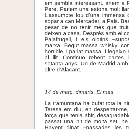
em sembla interessant, anem a P
Pere. Parlem una estona molt llar
L’assumpte fou d’una immensa 
sopar a can Mercader, a Pals. Ba
pesar de no tenir més que truit
deixen a casa. Després amb el c
Palafrugell, i els olotins –su
marxa. Begut massa whisky, con
horrible, i parlat massa. Llegeixo 
al llit. Continuo rebent cartes
setanta anys. Un de Madrid amb 
altre d’Alacant.
.
14 de març, dimarts. El mas
La tramuntana ha bufat tota la nit 
Teresa em diu, en despertar-me,
força que tenia ahir, desagradabl
passat una nit de molta set, he
Havent dinat –passades les 