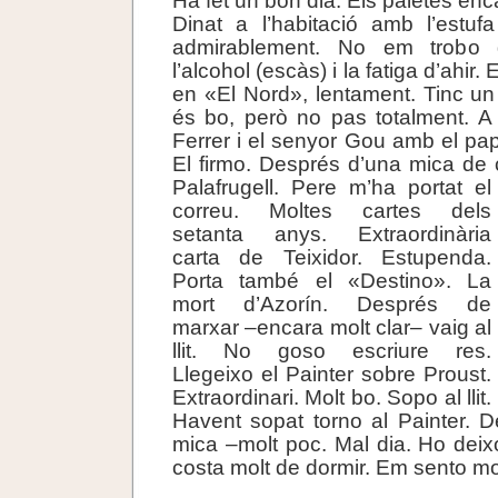
Ha fet un bon dia. Els paletes en
Dinat a l’habitació amb l’estu
admirablement. No em trobo 
l’alcohol (escàs) i la fatiga d’ahir.
en «El Nord», lentament. Tinc un
és bo, però no pas totalment. A
Ferrer i el senyor Gou amb el pap
El firmo. Després d’una mica de
Palafrugell.
Pere m’ha portat el
correu. Moltes cartes dels
setanta anys. Extraordinària
carta de Teixidor. Estupenda.
Porta també el «Destino». La
mort d’Azorín. Després de
marxar –encara molt clar– vaig al
llit. No goso escriure res.
Llegeixo el Painter sobre Proust.
Extraordinari. Molt bo. Sopo al llit.
Havent sopat torno al Painter. 
mica –molt poc. Mal dia. Ho dei
costa molt de dormir. Em sento molt