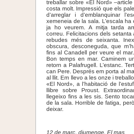
treballar sobre «El Nord» –articl
costa molt. Impressió que els pal
d’arreglar i d’emblanquinar l’e
xemeneia de la sala. L’escala ha 
ja ho veurem. A mitja tarda a
correu. Felicitacions dels setanta
rebudes més de seixanta. Inex
obscura, desconeguda, que m’ha 
fins al Canadell per veure el mar.
Bon temps en mar. Caminem un
retorn a Palafrugell. L’estanc. Te
can Pere. Després em porta al ma
al llit. Em llevo a les onze i treba
«El Nord», a l’habitació de l’estufa
llibre sobre Proust. Extraordina
llegeixo fins a les sis. Sento tocar
de la sala. Horrible de fatiga, però
deixar.
.
12 de març, diumenge. El mas