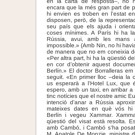
en la carta de resposta–, no h
encara que la més gran part de p
hi envien es troben en l’estat e
disposen, però, de la representac
seu país que els ajuda i orien
coses mínimes. A París hi ha l
Rússia, avui, amb les mans 
impossible.» (Amb Nin, no hi havia
de manera que no em coneixia de 
«Per altra part, hi ha la qüestió d
en cor d’obtenir aquest documen
Berlín.» El doctor Borralleras em
seguit. «En primer lloc –deia la 
us esperarà a l’Hotel Lux, que é
espero, amb un taxi, en arribar 
tinc notícies que el nostre amic 
intenció d’anar a Rússia aprox
mateixes dates en què vós hi 
Berlín i vegeu Xammar. Xamma
qüestió del visat està resolta. Es
amb Cambó, i Cambó s’ha posat
M. Anatole De Monzie, ministre d