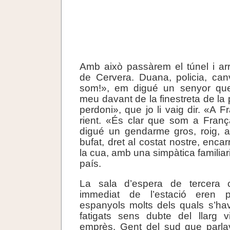
Amb això passàrem el túnel i arr
de Cervera. Duana, policia, can
som!», em digué un senyor que
meu davant de la finestreta de la
perdoni», que jo li vaig dir. «A 
rient. «És clar que som a Fran
digué un gendarme gros, roig, a
bufat, dret al costat nostre, encar
la cua, amb una simpàtica familiar
país.
La sala d’espera de tercera c
immediat de l’estació eren p
espanyols molts dels quals s’hav
fatigats sens dubte del llarg 
emprès. Gent del sud que parla