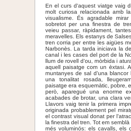
En el curs d’aquest viatge vaig 
molt curiosa relacionada amb la s
visualisme. És agradable mirar 
sobretot per una finestra de tr
veieu passar, ràpidament, tantes
meravelles. Els estanys de Salses
tren corria per entre les aigües mo
Narbonès. La tarda iniciava la de
canal i les cases del port de la N
llum de rovell d’ou, mòrbida i at
aquell paisatge com un èxtasi. A
muntanyes de sal d’una blancor 
una tonalitat rosada, lleugera
paisatge era esquemàtic, pobre, e
però, aparegué una enorme ex
acabades de brotar, una clara ver
Llavors vaig tenir la primera imp
originada probablement pel mira
el contrast visual donat per l’atr
la finestra del tren. Tot em semblà
més voluminós: els cavalls, els 