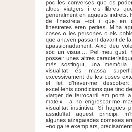
poc les converses que es pode
altres viatgers i els llibres q
generalment en aquests indrets. H
de finestreta –tot i que en 
finestretes eren petites. M’ha ag
coses o les persones o els pobl
que anaven passant davant de la
apassionadament. Això deu voler
sóc un visual… Pel meu gust, 
posseir unes altres característi
més sostingut, una memòria 
visualitat és massa superfi
excessivament de les coses exte
el fet d’haver-me descobert
excel·lents condicions que tinc d
viatger de ferrocarril em portà 
mateix i a no engrescar-me m
visualitat instintiva. Si hagués
assiduïtat aquest principi, m’
algunes atzagaiades comeses en 
–no gaire exemplars, precisament