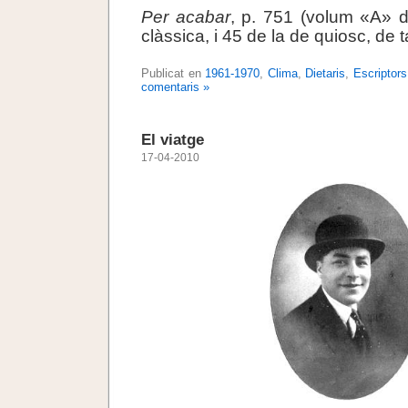
Per acabar
, p. 751 (volum «A» d
clàssica, i 45 de la de quiosc, de 
Publicat en
1961-1970
,
Clima
,
Dietaris
,
Escriptors
comentaris »
El viatge
17-04-2010