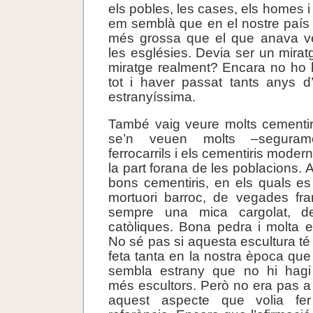
els pobles, les cases, els homes 
em semblà que en el nostre país
més grossa que el que anava ve
les esglésies. Devia ser un mir
miratge realment? Encara no ho h
tot i haver passat tants anys d
estranyíssima.
També vaig veure molts cementir
se’n veuen molts –seguram
ferrocarrils i els cementiris moder
la part forana de les poblacions. 
bons cementiris, en els quals es
mortuori barroc, de vegades f
sempre una mica cargolat, d
catòliques. Bona pedra i molta es
No sé pas si aquesta escultura té
feta tanta en la
nostra època que
sembla estrany que no hi hagi
més escultors. Però no era pas a
aquest aspecte que volia fer