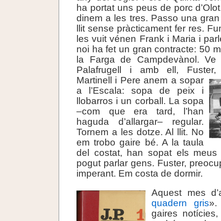
ha portat uns peus de porc d’Olot
dinem a les tres. Passo una gran 
llit sense pràcticament fer res. 
les vuit vénen Frank i Maria i pa
noi ha fet un gran contracte: 50 mi
la Farga de Campdevànol. Ve
Palafrugell i amb ell, Fuster
Martinell i
Pere anem a sopar
a l’Escala: sopa de peix i
llobarros i un corball. La sopa
–com que era tard, l’han
haguda d’allargar– regular.
Tornem a les dotze. Al llit. No
em trobo gaire bé. A la taula
del costat, han sopat els meu
pogut parlar gens. Fuster, preocu
imperant. Em costa de dormir.
Aquest mes d’ab
quadern gris
».
gaires notícies