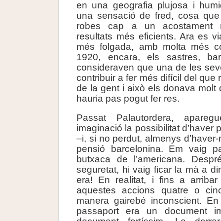
en una geografia plujosa i hu
una sensació de fred, cosa que
robes cap a un acostament 
resultats més eficients. Ara es v
més folgada, amb molta més co
1920, encara, els sastres, bar
consideraven que una de les sev
contribuir a fer més difícil del que
de la gent i això els donava molt d
hauria pas pogut fer res.
Passat Palautordera, apare
imaginació la possibilitat d’haver 
–i, si no perdut, almenys d’haver-
pensió barcelonina. Em vaig pal
butxaca de l’americana. Despr
seguretat, hi vaig ficar la mà a di
era! En realitat, i fins a arriba
aquestes accions quatre o cin
manera gairebé inconscient. En
passaport era un document im