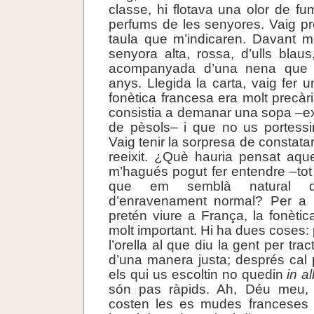
classe, hi flotava una olor de fu
perfums de les senyores. Vaig pr
taula que m’indicaren. Davant m
senyora alta, rossa, d’ulls blaus
acompanyada d’una nena que d
anys. Llegida la carta, vaig fer 
fonètica francesa era molt precàr
consistia a demanar una sopa –e
de pèsols– i que no us portessi
Vaig tenir la sorpresa de constatar
reeixit. ¿Què hauria pensat aqu
m’hagués pogut fer entendre –tot
que em semblà natural di
d’enravenament normal? Per a
pretén viure a França, la fonètic
molt important. Hi ha dues coses: 
l’orella al que diu la gent per tr
d’una manera justa; després cal
els qui us escoltin no quedin
in al
són pas ràpids. Ah, Déu meu, 
costen les es mudes franceses