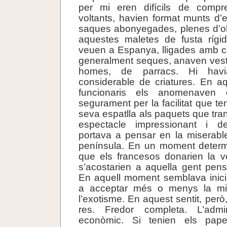
per mi eren difícils de compr
voltants, havien format munts d’ent
saques abonyegades, plenes d’ob
aquestes maletes de fusta ríg
veuen a Espanya, lligades amb co
generalment seques, anaven vest
homes, de parracs. Hi havi
considerable de criatures. En aqu
funcionaris els anomenaven
segurament per la facilitat que te
seva espatlla als paquets que tra
espectacle impressionant i 
portava a pensar en la miserable
península. En un moment determ
que els francesos donarien la vo
s’acostarien a aquella gent pens
En aquell moment semblava inici
a acceptar més o menys la m
l’exotisme. En aquest sentit, però
res. Fredor completa. L’admin
econòmic. Si tenien els pap