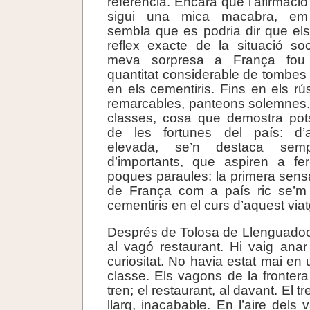
referència. Encara que l’afirmació
sigui una mica macabra, em
sembla que es podria dir que els
reflex exacte de la situació so
meva sorpresa a França fou 
quantitat considerable de tombes 
en els cementiris. Fins en els rú
remarcables, panteons solemnes.
classes, cosa que demostra pot
de les fortunes del país: d’a
elevada, se’n destaca se
d’importants, que aspiren a fe
poques paraules: la primera sensa
de França com a país ric se’m 
cementiris en el curs d’aquest viat
Després de Tolosa de Llenguadoc,
al vagó restaurant. Hi vaig ana
curiositat. No havia estat mai en
classe. Els vagons de la frontera
tren; el restaurant, al davant. El 
llarg, inacabable. En l’aire dels