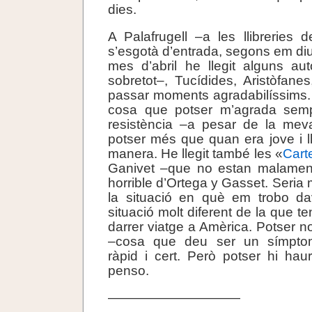
dies.
A Palafrugell –a les llibreries d
s’esgotà d’entrada, segons em di
mes d’abril he llegit alguns au
sobretot–, Tucídides, Aristòfanes
passar moments agradabilíssims. E
cosa que potser m’agrada sempr
resistència –a pesar de la meva
potser més que quan era jove i l
manera. He llegit també les «
Cart
Ganivet –que no estan malamen
horrible d’Ortega y Gasset. Seria m
la situació en què em trobo da
situació molt diferent de la que 
darrer viatge a Amèrica. Potser no 
–cosa que deu ser un símptom
ràpid i cert. Però potser hi ha
penso.
——————————