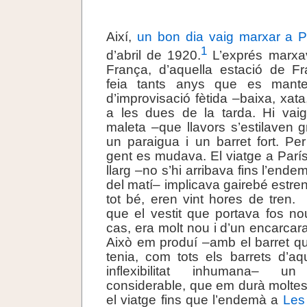
.
Així,
un bon dia vaig marxar a P
1
d’abril de 1920.
L’exprés marxav
França, d’aquella estació de F
feia tants anys que es mant
d’improvisació fètida –baixa, xat
a les dues de la tarda. Hi vai
maleta –que llavors s’estilaven g
un paraigua i un barret fort. Per v
gent es mudava. El viatge a Parí
llarg –no s’hi arribava fins l’end
del matí– implicava gairebé estren
tot bé, eren vint hores de tren.
que el vestit que portava fos nou
cas, era molt nou i d’un encarcar
Això em produí –amb el barret q
tenia, com tots els barrets d’a
inflexibilitat inhumana– u
considerable, que em durà molte
el viatge fins que l’endemà a
Les