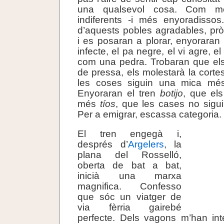
una qualsevol cosa. Com m
indiferents -i més enyoradissos
d’aquests pobles agradables, pr
i es posaran a plorar, enyoraran l
infecte, el pa negre, el vi agre, e
com una pedra. Trobaran que el
de pressa, els molestarà la corte
les coses siguin una mica més
Enyoraran el tren
botijo
, que el
més
tíos
, que les cases no sigu
Per a emigrar, escassa categoria.
El tren engegà i,
després d’
Argelers
, la
plana del Rosselló,
oberta de bat a bat,
inicià una marxa
magnifica. Confesso
que sóc un viatger de
via fèrria gairebé
perfecte. Dels vagons m’han int