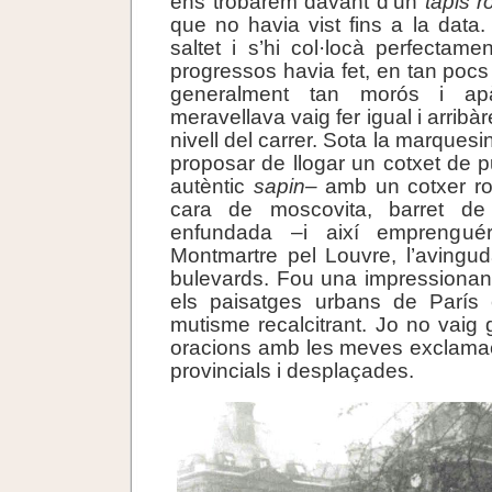
ens trobàrem davant d’un
tapis r
que no havia vist fins a la data.
saltet i s’hi col·locà perfectame
progressos havia fet, en tan pocs
generalment tan morós i ap
meravellava vaig fer igual i arribàre
nivell del carrer. Sota la marquesi
proposar de llogar un cotxet de 
autèntic
sapin–
amb un cotxer ro
cara de moscovita, barret d
enfundada –i així emprengu
Montmartre pel Louvre, l’avingud
bulevards. Fou una impressionan
els paisatges urbans de París
mutisme recalcitrant. Jo no vaig g
oracions amb les meves exclama
provincials i desplaçades.