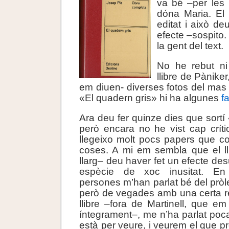
va bé –per les 
dóna Maria. El 
editat i això de
efecte –sospito.
la gent del text.
No he rebut ni
llibre de Pàniker
em diuen- diverses fotos del mas
«El quadern gris» hi ha algunes
f
Ara deu fer quinze dies que sortí
però encara no he vist cap críti
llegeixo molt pocs papers que c
coses. A mi em sembla que el ll
llarg– deu haver fet un efecte des
espècie de xoc inusitat. En
persones m’han parlat bé del pròl
però de vegades amb una certa re
llibre –fora de Martinell, que em 
íntegrament–, me n’ha parlat poc
està per veure, i veurem el que p