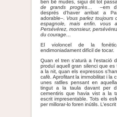
ben bé mudes, sigui dit tot pass
de grands progrès
… –em dig
després d’haver arribat a P
adorable–.
Vous parlez toujour
espagnole, mais enfin. vous a
Persévérez, monsieur, persévére
du courage…
El violoncel de la fonèti
endimoniadament difícil de tocar.
Quan el tren s’aturà a l’estació
produí aquell gran silenci que es 
a la nit, quan els expressos s’han 
cafè. Aprofitant la immobilitat i la
unes ratlles pensant en aquel
tingut a la taula davant per 
cementiris que havia vist a la 
escrit impresentable. Tots els es
per millorar-lo foren inútils. L’escri