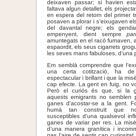
deixaven passar; si havien est
faltava algun detallet, els projec
en espera del retorn del primer 
posaven a plorar i s’eixugaven el
del davantal negre; els gend
empenyent, dient sempre
par
amuntegats en el racó fumaven, am
espaordit, els seus cigarrets grog
les seves mans fabuloses, d’una p
Em semblà comprendre que l’exot
una certa cotització, ha d
espectacular i brillant i que la mis
cap efecte. La gent en fuig, no vo
Però el curiós és que, si la 
aquests emigrants no semblen 
ganes d’acostar-se a la gent. F
humà tan construït que n
susceptibles d’una qualsevol infl
ganes de variar per res. La misè
d’una manera granítica i incom
pas l’aire de sentir cap curiositat