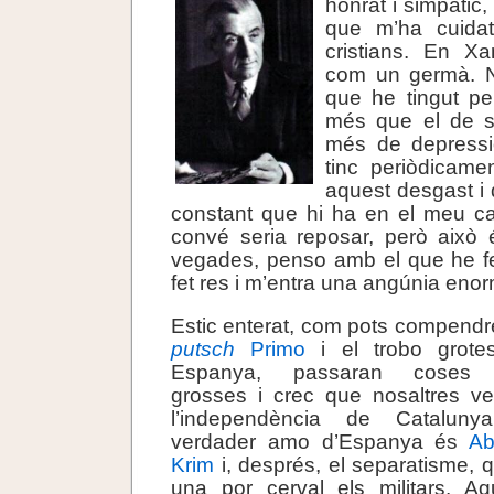
honrat i simpàtic, 
que m’ha cuida
cristians. En X
com un germà. No
que he tingut pe
més que el de s
més de depressi
tinc periòdicame
aquest desgast i d
constant que hi ha en el meu ca
convé seria reposar, però això 
vegades, penso amb el que he fe
fet res i m’entra una angúnia eno
Estic enterat, com pots compendre
putsch
Primo
i el trobo grote
Espanya, passaran coses 
grosses i crec que nosaltres v
l’independència de Cataluny
verdader amo d’Espanya és
Ab
Krim
i, després, el separatisme, 
una por cerval els militars. Aq