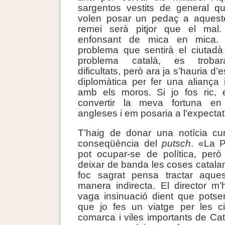
sargentos vestits de general q
volen posar un pedaç a aquest
remei serà pitjor que el ma
enfonsant de mica en mica. 
problema que sentirà el ciutadà
problema català, es trobara
dificultats, però ara ja s’hauria d’
diplomàtica per fer una aliança
amb els moros. Si jo fos ric, e
convertir la meva fortuna en 
angleses i em posaria a l’expectat
T’haig de donar una notícia c
conseqüència del
putsch
. «La P
pot ocupar-se de política, pe
deixar de banda les coses catalan
foc sagrat pensa tractar aque
manera indirecta. El director m’
vaga insinuació dient que potse
que jo fes un viatge per les ci
comarca i viles importants de Ca