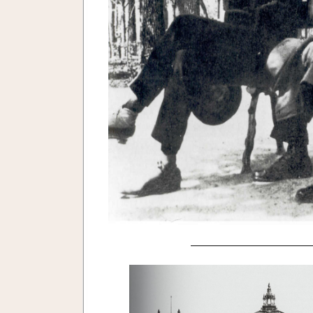
—————————