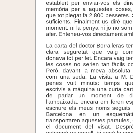
establert per enviar-vos els din
memòria per a aquestes coses
que tot plegat fa 2.800 pessetes.
suficients. Finalment us diré que
moment, ni la penya ni jo no som
afer. Enteneu-vos directament amb
La carta del doctor Borralleras te
clara seguretat que vaig co
donava tot per fet. Encara vaig te
les coses no serien tan fàcils 
Però, davant la meva absoluta 
com una seda. La visita a M. 
penes vuit minuts: temps qu
escrivís a màquina una curta cart
de parlar un moment de d
l’ambaixada, encara em feren es
escriure els meus noms seguits d
Barcelona en un esquemàtic
transportaren aquestes paraules, 
el document del visat. Desp
estampà un segell, hi posà la sev