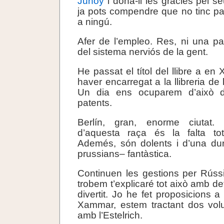
Junoy
i dóna-li les gràcies pel s
ja pots compendre que no tinc p
a ningú.
Afer de l’empleo. Res, ni una p
del sistema nerviós de la gent.
He passat el títol del llibre a e
haver encarregat a la llibreria de 
Un dia ens ocuparem d’això d
patents.
Berlín, gran, enorme ciutat. 
d’aquesta raça és la falta total
Ademés, són dolents i d’una dur
prussians– fantàstica.
Continuen les gestions per Rúss
trobem t’explicaré tot això amb de
divertit. Jo he fet proposicions 
Xammar, estem tractant dos vo
amb l’Estelrich.