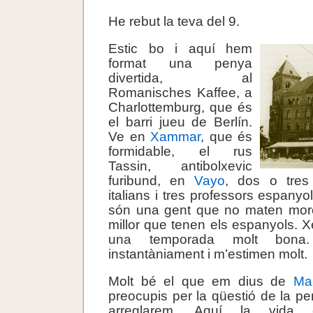
He rebut la teva del 9.
Estic bo i aquí hem
format una penya
divertida, al
Romanisches Kaffee, a
Charlottemburg, que és
el barri jueu de Berlín.
Ve en
Xammar
, que és
formidable, el rus
Tassin, antibolxevic
furibund, en
Vayo
, dos o tres
italians i tres professors espany
són una gent que no maten mor
millor que tenen els espanyols. Xe
una temporada molt bona.
instantàniament i m’estimen molt.
Molt bé el que em dius de
Ma
preocupis per la qüestió de la pe
arreglarem. Aquí la vida c