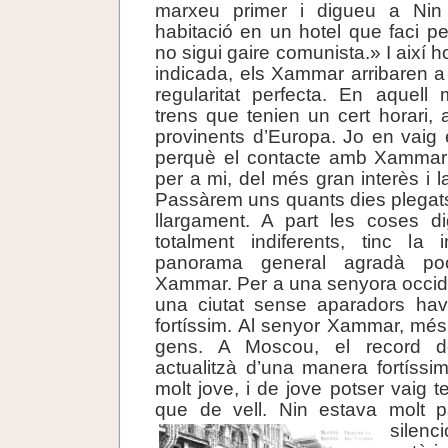
marxeu primer i digueu a Nin
habitació en un hotel que faci pe
no sigui gaire comunista.» I així h
indicada, els Xammar arribaren
regularitat perfecta. En aquell
trens que tenien un cert horari, 
provinents d’Europa. Jo en vaig e
perquè el contacte amb Xammar
per a mi, del més gran interès i la
Passàrem uns quants dies plegat
llargament. A part les coses di
totalment indiferents, tinc la
panorama general agradà po
Xammar. Per a una senyora occide
una ciutat sense aparadors ha
fortíssim. Al senyor Xammar, més 
gens. A Moscou, el record d
actualitzà d’una manera fortíssim
molt jove, i de jove potser vaig 
que de vell. Nin estava molt pà
sil