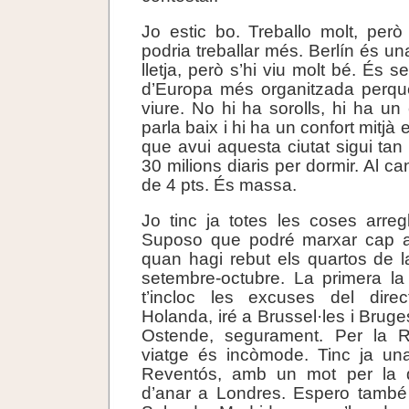
Jo estic bo. Treballo molt, per
podria treballar més. Berlín és una 
lletja, però s’hi viu molt bé. És s
d’Europa més organitzada perquè
viure. No hi ha sorolls, hi ha un 
parla baix i hi ha un confort mitjà
que avui aquesta ciutat sigui tan
30 milions diaris per dormir. Al c
de 4 pts. És massa.
Jo tinc ja totes les coses arre
Suposo que podré marxar cap al
quan hagi rebut els quartos de 
setembre-octubre. La primera la
t’incloc les excuses del dire
Holanda, iré a Brussel·les i Brug
Ostende, segurament. Per la R
viatge és incòmode. Tinc ja un
Reventós, amb un mot per la 
d’anar a Londres. Espero també