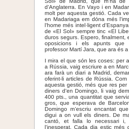
Sol» de Madrid, que m’ha de di
d’Anglaterra. En Vayo i en Mada
molt per aquesta gestió. Cada v
en Madariaga em dóna més l’im
l’home més intel·ligent d’Espanya.
de «El Sol» sempre tinc «El Lib
duros segurs. Espero, finalment, 
oposicions i els apunts que 
professor Martí Jara, que ara és a
I mira el que són les coses: per 
a Rússia, vaig escriure a en Marc
ara farà un diari a Madrid, demanan
oferint-li articles de Rússia. Co
aquesta gestió, més que res per l
diners d’en Domingo, li vaig dem
400 pts., una quantitat que servi
gros, que esperava de Barcelon
Domingo m’escriu encantat que
digui a on vull els diners. De 
cantó, et falla lo necessari i, p
l’inesperat. Cada dia estic més