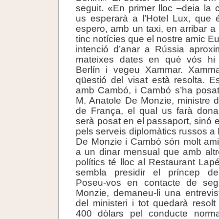
seguit. «En primer lloc –deia la 
us esperarà a l’Hotel Lux, que é
espero, amb un taxi, en arribar 
tinc notícies que el nostre amic 
intenció d’anar a Rússia aprox
mateixes dates en què vós hi 
Berlín i vegeu Xammar. Xamma
qüestió del visat està resolta. Es
amb Cambó, i Cambó s’ha posat
M. Anatole De Monzie, ministre d
de França, el qual us farà dona
serà posat en el passaport, sinó 
pels serveis diplomàtics russos a
De Monzie i Cambó són molt amic
a un dinar mensual que amb alt
polítics té lloc al Restaurant La
sembla presidir el príncep d
Poseu-vos en contacte de se
Monzie, demaneu-li una entrevis
del ministeri i tot quedarà resol
400 dòlars pel conducte norma