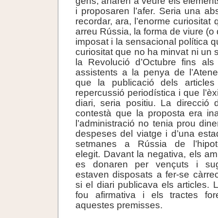
gens, anaren a veure els elements 
i proposaren l’afer. Seria una ab
recordar, ara, l’enorme curiositat 
arreu Rússia, la forma de viure (o 
imposat i la sensacional política
curiositat que no ha minvat ni un
la Revolució d’Octubre fins als
assistents a la penya de l’Aten
que la publicació dels articles
repercussió periodística i que l’èx
diari, seria positiu. La direcció
contestà que la proposta era in
l’administració no tenia prou din
despeses del viatge i d’una est
setmanes a Rússia de l’hipotè
elegit. Davant la negativa, els a
es donaren per vençuts i sug
estaven disposats a fer-se càrr
si el diari publicava els articles.
fou afirmativa i els tractes fo
aquestes premisses.