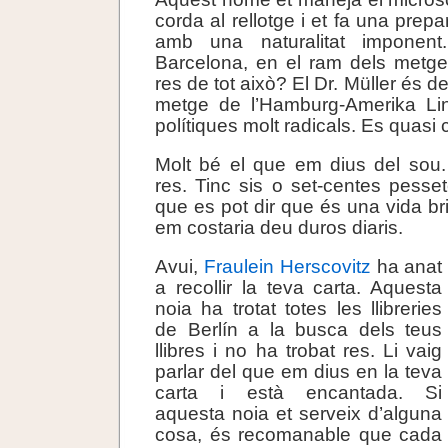
corda al rellotge i et fa una prepa
amb una naturalitat imponen
Barcelona, en el ram dels metge
res de tot això? El Dr. Müller és d
metge de l’Hamburg-Amerika Lin
polítiques molt radicals. Es quasi
Molt bé el que em dius del sou.
res. Tinc sis o set-centes pesset
que es pot dir que és una vida bri
em costaria deu duros diaris.
Avui,
Fraulein Herscovitz
ha anat
a recollir la teva carta. Aquesta
noia ha trotat totes les llibreries
de Berlín a la busca dels teus
llibres i no ha trobat res. Li vaig
parlar del que em dius en la teva
carta i està encantada. Si
aquesta noia et serveix d’alguna
cosa, és recomanable que cada