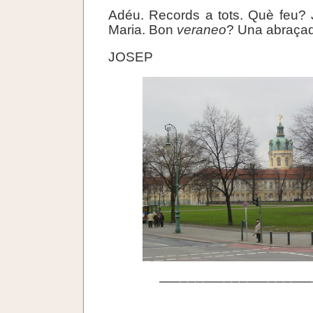
Adéu. Records a tots. Què feu? 
Maria. Bon
veraneo
? Una abraça
JOSEP
—––––—––––—––––—–
.