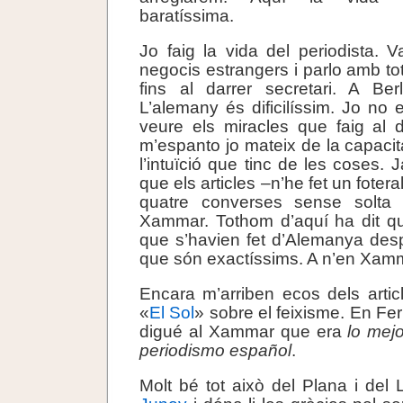
baratíssima.
Jo faig la vida del periodista. V
negocis estrangers i parlo amb to
fins al darrer secretari. A Ber
L’alemany és dificilíssim. Jo no 
veure els miracles que faig al 
m’espanto jo mateix de la capacit
l’intuïció que tinc de les coses.
que els articles –n’he fet un fote
quatre converses sense solta
Xammar. Tothom d’aquí ha dit qu
que s’havien fet d’Alemanya desp
que són exactíssims. A n’en Xamma
Encara m’arriben ecos dels artic
«
El Sol
» sobre el feixisme. En Fe
digué al Xammar que era
lo mej
periodismo español
.
Molt bé tot això del Plana i del 