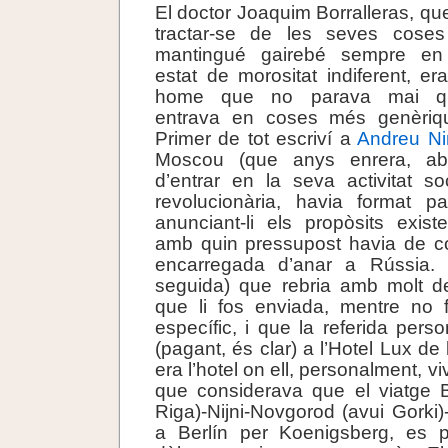
El doctor Joaquim Borralleras, qu
tractar-se de les seves cose
mantingué gairebé sempre en
estat de morositat indiferent, er
home que no parava mai q
entrava en coses més genèriq
Primer de tot escriví a
Andreu Ni
Moscou (que anys enrera, ab
d’entrar en la seva activitat soc
revolucionària, havia format p
anunciant-li els propòsits exist
amb quin pressupost havia de c
encarregada d’anar a Rússia. 
seguida) que rebria amb molt d
que li fos enviada, mentre no 
específic, i que la referida pers
(pagant, és clar) a l’Hotel Lux de
era l’hotel on ell, personalment, viv
que considerava que el viatge B
Riga)-Nijni-Novgorod (avui Gorki)
a Berlín per Koenigsberg, es 