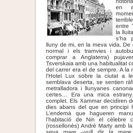
notòri
en aq
momen
terrib
entre T
la llui
s’ha 
lluny de mi, en la meva vida. De 
normal i els tramvies i autob
comprar a Anglaterra) pujav
Tsverskaia amb una habitualitat c
del carrer era el de sempre. A la n
l’Hotel Lux sobre la ciutat a l
semblava deserta, se sentien rà
metralladora i llunyanes canon
certes… Era una mica estrany
complet. Els Xammar decidiren de
dies abans del que en principi 
L’endemà que hagueren marxa
l’habitació de Nin el cèlebre 
(rossellonès) André Marty amb la
seva mare –vull dir la mare 