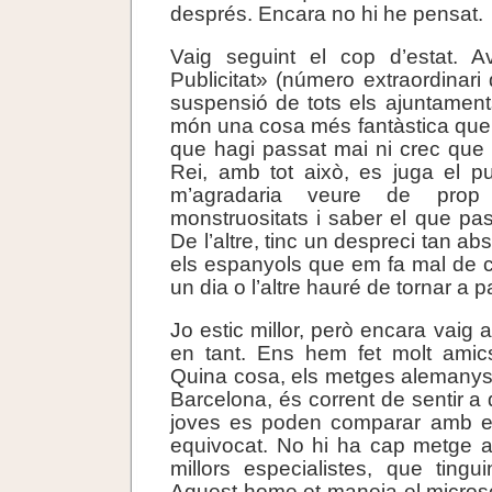
després. Encara no hi he pensat.
Vaig seguint el cop d’estat. 
Publicitat» (número extraordinari d
suspensió de tots els ajuntament
món una cosa més fantàstica que
que hagi passat mai ni crec que
Rei, amb tot això, es juga el p
m’agradaria veure de prop 
monstruositats i saber el que pas
De l’altre, tinc un despreci tan ab
els espanyols que em fa mal de 
un dia o l’altre hauré de tornar a p
Jo estic millor, però encara vaig 
en tant. Ens hem fet molt amics
Quina cosa, els metges alemanys
Barcelona, és corrent de sentir a
joves es poden comparar amb els
equivocat. No hi ha cap metge a
millors especialistes, que ting
Aquest home et maneja el micros