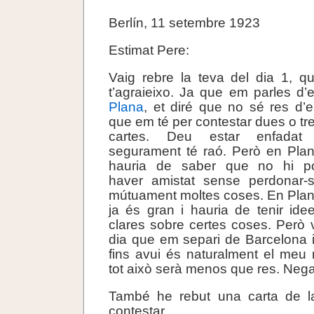
Berlín, 11 setembre 1923
Estimat Pere:
Vaig rebre la teva del dia 1, q
t’agraieixo. Ja que em parles d’
Plana
, et diré que no sé res d’el
que em té per contestar dues o tr
cartes. Deu estar enfadat
segurament té raó. Però en Pla
hauria de saber que no hi p
haver amistat sense perdonar-
mútuament moltes coses. En Pla
ja és gran i hauria de tenir ide
clares sobre certes coses. Però vaj
dia que em separi de Barcelona 
fins avui és naturalment el meu 
tot això serà menos que res. Negat
També he rebut una carta de l
contestar.