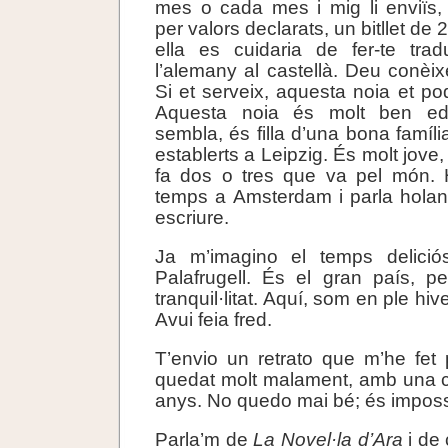
mes o cada mes i mig li enviïs,
per valors declarats, un bitllet de 
ella es cuidaria de fer-te tra
l’alemany al castellà. Deu conèix
Si et serveix, aquesta noia et pod
Aquesta noia és molt ben ed
sembla, és filla d’una bona famíl
establerts a Leipzig. És molt jove, 
fa dos o tres que va pel món. 
temps a Amsterdam i parla holan
escriure.
Ja m’imagino el temps delici
Palafrugell. És el gran país, p
tranquil·litat. Aquí, som en ple hiv
Avui feia fred.
T’envio un retrato que m’he fet
quedat molt malament, amb una 
anys. No quedo mai bé; és imposs
Parla’m de
La Novel·la d’Ara
i de 