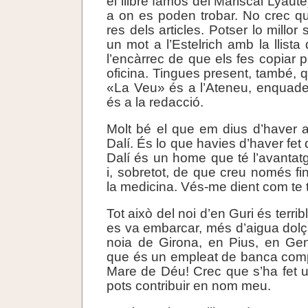
el llibre famós del Mariscal Lyaute
a on es poden trobar. No crec qu
res dels articles. Potser lo millor
un mot a l’Estelrich amb la llista 
l’encàrrec de que els fes copiar 
oficina. Tingues present, també, q
«La Veu» és a l’Ateneu, enquade
és a la redacció.
Molt bé el que em dius d’haver a
Dalí. És lo que havies d’haver fet 
Dalí és un home que té l’avantatg
i, sobretot, de que creu només fi
la medicina. Vés-me dient com te 
Tot això del noi d’en Guri és terri
es va embarcar, més d’aigua dolç
noia de Girona, en Pius, en Gen
que és un empleat de banca comp
Mare de Déu! Crec que s’ha fet u
pots contribuir en nom meu.