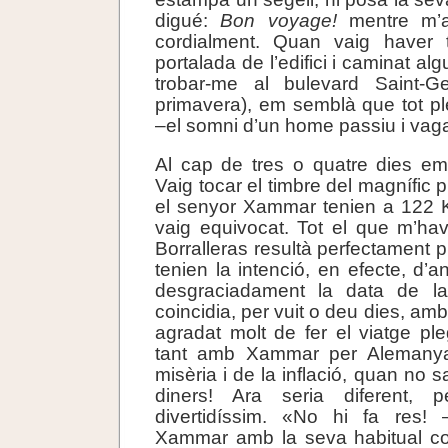
digué:
Bon voyage!
mentre m’a
cordialment. Quan vaig haver 
portalada de l’edifici i caminat al
trobar-me al bulevard Saint-G
primavera), em semblà que tot p
–el somni d’un home passiu i vag
Al cap de tres o quatre dies em
Vaig tocar el timbre del magnífic p
el senyor Xammar tenien a 122 K
vaig equivocat. Tot el que m’havi
Borralleras resultà perfectament 
tenien la intenció, en efecte, d’
desgraciadament la data de 
coincidia, per vuit o deu dies, am
agradat molt de fer el viatge ple
tant amb Xammar per Alemanya
misèria i de la inflació, quan no 
diners! Ara seria diferent,
divertidíssim. «No hi fa res!
Xammar amb la seva habitual c