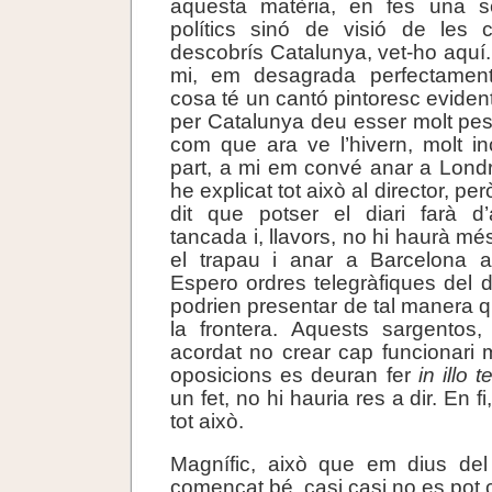
aquesta matèria, en fes una sèr
polítics sinó de visió de les
descobrís Catalunya, vet-ho aquí. 
mi, em desagrada perfectamen
cosa té un cantó pintoresc evident
per Catalunya deu esser molt pes
com que ara ve l’hivern, molt i
part, a mi em convé anar a Londre
he explicat tot això al director, 
dit que potser el diari farà d
tancada i, llavors, no hi haurà m
el trapau i anar a Barcelona a
Espero ordres telegràfiques del d
podrien presentar de tal manera qu
la frontera. Aquests sargento
acordat no crear cap funcionari m
oposicions es deuran fer
in illo 
un fet, no hi hauria res a dir. En 
tot això.
Magnífic, això que em dius del
començat bé, casi casi no es pot 