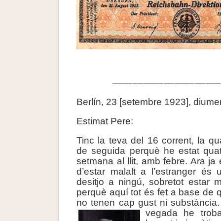
—––––—––––—––––—–
Berlín, 23 [setembre 1923], diume
Estimat Pere:
Tinc la teva del 16 corrent, la q
de seguida perquè he estat quat
setmana al llit, amb febre. Ara ja 
d’estar malalt a l’estranger és
desitjo a ningú, sobretot estar 
perquè aquí tot és fet a base de 
no tenen cap gust ni substància
vegada
he trob