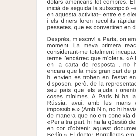
dòlars americans tot comprès. El 
inicià de seguida la subscripció –
en aquesta activitat– entre els e
i els diners foren recollits ràpida
pessetes, que es convertiren en d
Desprès, m’escriví a París, on em
moment. La meva primera reacc
considerant-me totalment incapaci
terme l’encàrrec que m’oferia. «A 
en la carta de resposta–, no h
encara que la més gran part de p
hi envien es troben en l’estat e
disposen, però, de la representac
seu país que els ajuda i orien
coses mínimes. A París hi ha l
Rússia, avui, amb les mans 
impossible.» (Amb Nin, no hi havia
de manera que no em coneixia de 
«Per altra part, hi ha la qüestió d
en cor d’obtenir aquest documen
Berlín.» El doctor Borralleras em