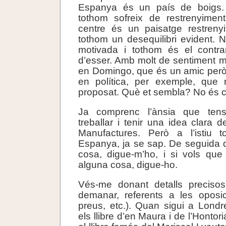
Espanya és un país de boigs
tothom sofreix de restrenyiment
centre és un paisatge restrenyi
tothom un desequilibri evident. 
motivada i tothom és el contra
d’esser. Amb molt de sentiment m
en Domingo, que és un amic però
en política, per exemple, que
proposat. Què et sembla? No és 
Ja comprenc l’ànsia que ten
treballar i tenir una idea clara 
Manufactures. Però a l’istiu 
Espanya, ja se sap. De seguida 
cosa, digue-m’ho, i si vols que 
alguna cosa, digue-ho.
Vés-me donant detalls preciso
demanar, referents a les oposi
preus, etc.). Quan sigui a Lond
els llibre d’en Maura i de l’Hontor