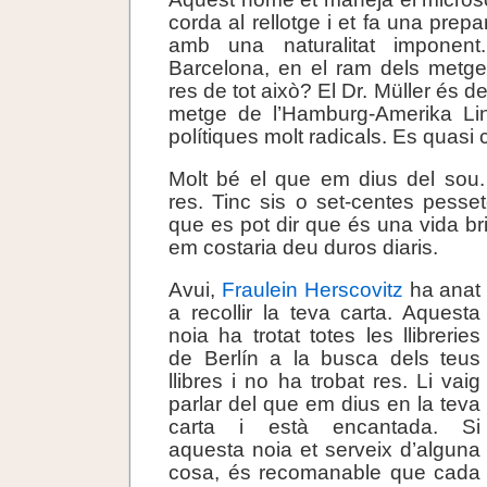
corda al rellotge i et fa una prepa
amb una naturalitat imponen
Barcelona, en el ram dels metge
res de tot això? El Dr. Müller és d
metge de l’Hamburg-Amerika Lin
polítiques molt radicals. Es quasi
Molt bé el que em dius del sou.
res. Tinc sis o set-centes pesset
que es pot dir que és una vida bri
em costaria deu duros diaris.
Avui,
Fraulein Herscovitz
ha anat
a recollir la teva carta. Aquesta
noia ha trotat totes les llibreries
de Berlín a la busca dels teus
llibres i no ha trobat res. Li vaig
parlar del que em dius en la teva
carta i està encantada. Si
aquesta noia et serveix d’alguna
cosa, és recomanable que cada