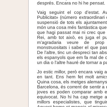
després. Encara no hi he pensat.
Vaig seguint el cop d’estat. 
Publicitat» (número extraordinari d
suspensió de tots els ajuntament
món una cosa més fantàstica que
que hagi passat mai ni crec que
Rei, amb tot això, es juga el p
m’agradaria veure de prop 
monstruositats i saber el que pas
De l’altre, tinc un despreci tan ab
els espanyols que em fa mal de 
un dia o l’altre hauré de tornar a p
Jo estic millor, però encara vaig 
en tant. Ens hem fet molt amics
Quina cosa, els metges alemanys
Barcelona, és corrent de sentir a
joves es poden comparar amb els
equivocat. No hi ha cap metge a
millors especialistes, que ting
Aquest home et maneja el micros