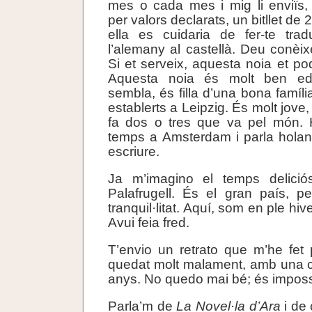
mes o cada mes i mig li enviïs,
per valors declarats, un bitllet de 
ella es cuidaria de fer-te tra
l’alemany al castellà. Deu conèix
Si et serveix, aquesta noia et pod
Aquesta noia és molt ben ed
sembla, és filla d’una bona famíl
establerts a Leipzig. És molt jove, 
fa dos o tres que va pel món. 
temps a Amsterdam i parla holan
escriure.
Ja m’imagino el temps delici
Palafrugell. És el gran país, p
tranquil·litat. Aquí, som en ple hiv
Avui feia fred.
T’envio un retrato que m’he fet
quedat molt malament, amb una 
anys. No quedo mai bé; és imposs
Parla’m de
La Novel·la d’Ara
i de 