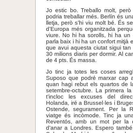
Jo estic bo. Treballo molt, per
podria treballar més. Berlín és una 
lletja, però s’hi viu molt bé. És s
d’Europa més organitzada perquè
viure. No hi ha sorolls, hi ha un 
parla baix i hi ha un confort mitjà
que avui aquesta ciutat sigui tan
30 milions diaris per dormir. Al c
de 4 pts. És massa.
Jo tinc ja totes les coses arre
Suposo que podré marxar cap al
quan hagi rebut els quartos de 
setembre-octubre. La primera la
t’incloc les excuses del dire
Holanda, iré a Brussel·les i Brug
Ostende, segurament. Per la R
viatge és incòmode. Tinc ja un
Reventós, amb un mot per la 
d’anar a Londres. Espero també