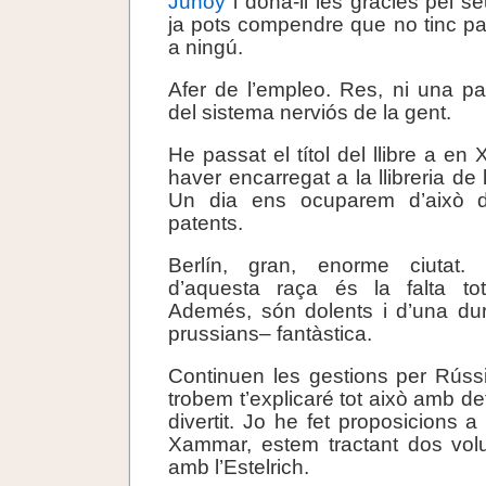
Junoy
i dóna-li les gràcies pel s
ja pots compendre que no tinc p
a ningú.
Afer de l’empleo. Res, ni una p
del sistema nerviós de la gent.
He passat el títol del llibre a e
haver encarregat a la llibreria de 
Un dia ens ocuparem d’això d
patents.
Berlín, gran, enorme ciutat. 
d’aquesta raça és la falta total
Ademés, són dolents i d’una dur
prussians– fantàstica.
Continuen les gestions per Rúss
trobem t’explicaré tot això amb de
divertit. Jo he fet proposicions 
Xammar, estem tractant dos vo
amb l’Estelrich.