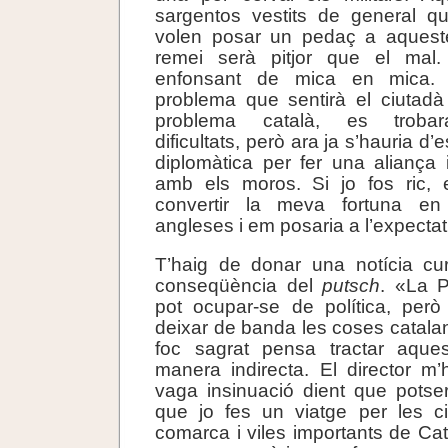
sargentos vestits de general q
volen posar un pedaç a aquest
remei serà pitjor que el ma
enfonsant de mica en mica. 
problema que sentirà el ciutadà
problema català, es trobara
dificultats, però ara ja s’hauria d’
diplomàtica per fer una aliança
amb els moros. Si jo fos ric, e
convertir la meva fortuna en 
angleses i em posaria a l’expectat
T’haig de donar una notícia c
conseqüència del
putsch
. «La P
pot ocupar-se de política, pe
deixar de banda les coses catalan
foc sagrat pensa tractar aque
manera indirecta. El director m’
vaga insinuació dient que potse
que jo fes un viatge per les ci
comarca i viles importants de Ca