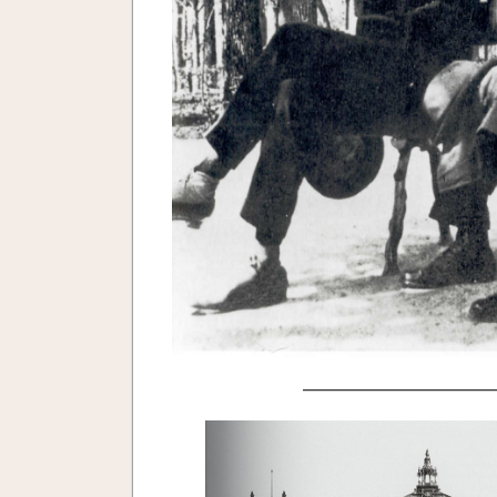
—————————