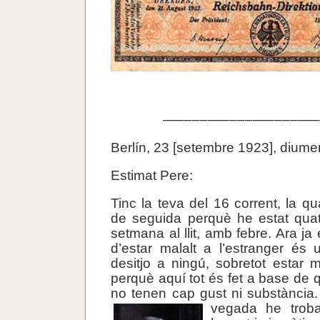
—––––—––––—––––—–
Berlín, 23 [setembre 1923], diume
Estimat Pere:
Tinc la teva del 16 corrent, la q
de seguida perquè he estat quat
setmana al llit, amb febre. Ara ja 
d’estar malalt a l’estranger és
desitjo a ningú, sobretot estar 
perquè aquí tot és fet a base de 
no tenen cap gust ni substància
vegada
he trob