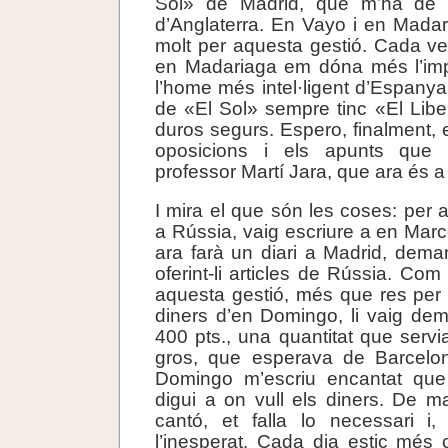
Sol» de Madrid, que m’ha de di
d’Anglaterra. En Vayo i en Mada
molt per aquesta gestió. Cada v
en Madariaga em dóna més l’im
l’home més intel·ligent d’Espanya.
de «El Sol» sempre tinc «El Lib
duros segurs. Espero, finalment, 
oposicions i els apunts que 
professor Martí Jara, que ara és a
I mira el que són les coses: per 
a Rússia, vaig escriure a en Marc
ara farà un diari a Madrid, demanan
oferint-li articles de Rússia. Co
aquesta gestió, més que res per l
diners d’en Domingo, li vaig dem
400 pts., una quantitat que servi
gros, que esperava de Barcelon
Domingo m’escriu encantat que
digui a on vull els diners. De 
cantó, et falla lo necessari i, p
l’inesperat. Cada dia estic més