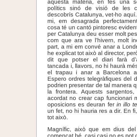
aquesta matèria, en fes una sèr
polítics sinó de visió de les
descobrís Catalunya, vet-ho aquí. 
mi, em desagrada perfectamen
cosa té un cantó pintoresc evident
per Catalunya deu esser molt pes
com que ara ve l’hivern, molt i
part, a mi em convé anar a Londre
he explicat tot això al director, 
dit que potser el diari farà d
tancada i, llavors, no hi haurà m
el trapau i anar a Barcelona a
Espero ordres telegràfiques del d
podrien presentar de tal manera qu
la frontera. Aquests sargento
acordat no crear cap funcionari m
oposicions es deuran fer
in illo 
un fet, no hi hauria res a dir. En 
tot això.
Magnífic, això que em dius del
començat bé, casi casi no es pot 