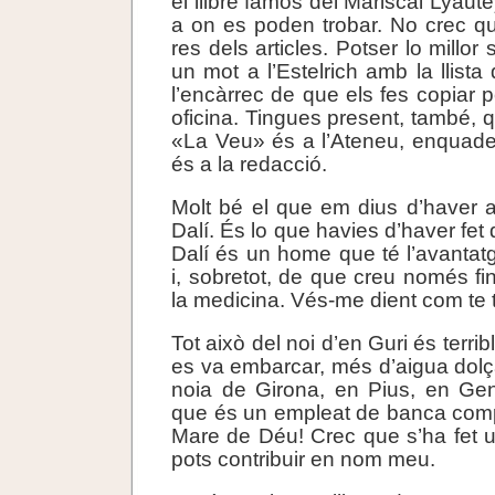
el llibre famós del Mariscal Lyaute
a on es poden trobar. No crec qu
res dels articles. Potser lo millor
un mot a l’Estelrich amb la llista 
l’encàrrec de que els fes copiar 
oficina. Tingues present, també, q
«La Veu» és a l’Ateneu, enquade
és a la redacció.
Molt bé el que em dius d’haver a
Dalí. És lo que havies d’haver fet 
Dalí és un home que té l’avantatg
i, sobretot, de que creu només fi
la medicina. Vés-me dient com te 
Tot això del noi d’en Guri és terri
es va embarcar, més d’aigua dolç
noia de Girona, en Pius, en Gen
que és un empleat de banca comp
Mare de Déu! Crec que s’ha fet u
pots contribuir en nom meu.