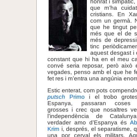
honrat i simpàtic, 
que m’ha cuida
cristians. En X
com un germà. No
que he tingut pe
més que el de s
més de depressi
tinc periòdicame
aquest desgast i d
constant que hi ha en el meu ca
convé seria reposar, però això 
vegades, penso amb el que he fe
fet res i m’entra una angúnia eno
Estic enterat, com pots compendre
putsch
Primo
i el trobo grote
Espanya, passaran coses 
grosses i crec que nosaltres v
l’independència de Cataluny
verdader amo d’Espanya és
Ab
Krim
i, després, el separatisme, 
una por cerval els militars. Aq