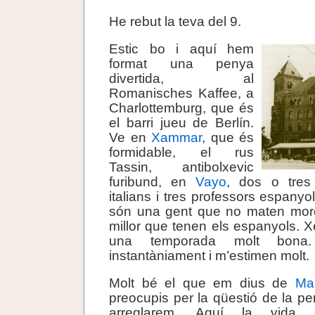
He rebut la teva del 9.
Estic bo i aquí hem
format una penya
divertida, al
Romanisches Kaffee, a
Charlottemburg, que és
el barri jueu de Berlín.
Ve en
Xammar
, que és
formidable, el rus
Tassin, antibolxevic
furibund, en
Vayo
, dos o tres
italians i tres professors espany
són una gent que no maten mor
millor que tenen els espanyols. Xe
una temporada molt bona.
instantàniament i m’estimen molt.
Molt bé el que em dius de
Ma
preocupis per la qüestió de la pe
arreglarem. Aquí la vida c