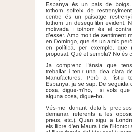
Espanya és un país de boigs
tothom sofreix de restrenyiment
centre és un paisatge restrenyi
tothom un desequilibri evident. 
motivada i tothom és el contra
d’esser. Amb molt de sentiment m
en Domingo, que és un amic però
en política, per exemple, que
proposat. Què et sembla? No és 
Ja comprenc l’ànsia que ten
treballar i tenir una idea clara 
Manufactures. Però a l’istiu 
Espanya, ja se sap. De seguida 
cosa, digue-m’ho, i si vols que 
alguna cosa, digue-ho.
Vés-me donant detalls preciso
demanar, referents a les oposi
preus, etc.). Quan sigui a Lond
els llibre d’en Maura i de l’Hontor