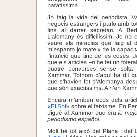
baratíssima.
Jo faig la vida del periodista. V
negocis estrangers i parlo amb to
fins al darrer secretari. A Ber
L’alemany és dificilíssim. Jo no 
veure els miracles que faig al 
m’espanto jo mateix de la capacit
l’intuïció que tinc de les coses.
que els articles –n’he fet un fote
quatre converses sense solta
Xammar. Tothom d’aquí ha dit qu
que s’havien fet d’Alemanya desp
que són exactíssims. A n’en Xamma
Encara m’arriben ecos dels artic
«
El Sol
» sobre el feixisme. En Fe
digué al Xammar que era
lo mej
periodismo español
.
Molt bé tot això del Plana i del 