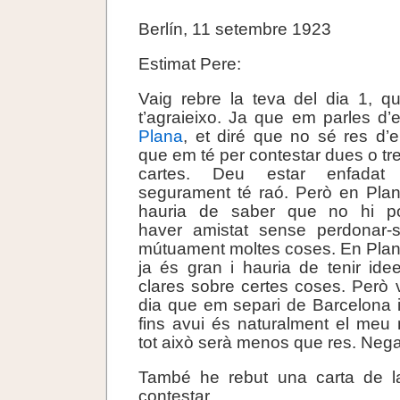
Berlín, 11 setembre 1923
Estimat Pere:
Vaig rebre la teva del dia 1, q
t’agraieixo. Ja que em parles d’
Plana
, et diré que no sé res d’el
que em té per contestar dues o tr
cartes. Deu estar enfadat
segurament té raó. Però en Pla
hauria de saber que no hi p
haver amistat sense perdonar-
mútuament moltes coses. En Pla
ja és gran i hauria de tenir ide
clares sobre certes coses. Però vaj
dia que em separi de Barcelona 
fins avui és naturalment el meu 
tot això serà menos que res. Negat
També he rebut una carta de l
contestar.