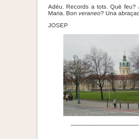
Adéu. Records a tots. Què feu? 
Maria. Bon
veraneo
? Una abraça
JOSEP
—––––—––––—––––—–
.