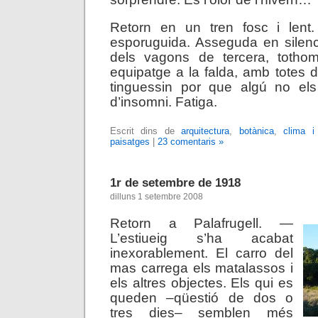
Retorn en un tren fosc i lent
esporuguida. Asseguda en silenc
dels vagons de tercera, totho
equipatge a la falda, amb totes
tinguessin por que algú no els
d’insomni. Fatiga.
Escrit dins de
arquitectura
,
botànica
,
clima i
paisatges
|
23 comentaris »
1r de setembre de 1918
dilluns 1 setembre 2008
Retorn a Palafrugell. —
L’estiueig s’ha acabat
inexorablement. El carro del
mas carrega els matalassos i
els altres objectes. Els qui es
queden –qüestió de dos o
tres dies– semblen més