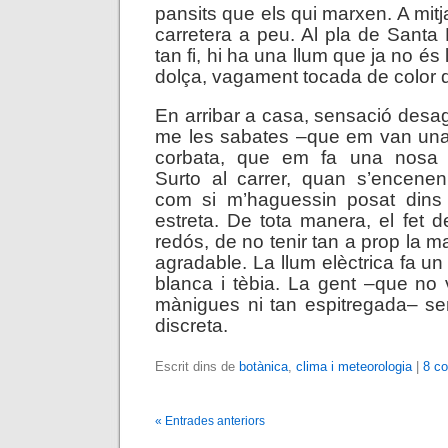
pansits que els qui marxen. A mit
carretera a peu. Al pla de Santa
tan fi, hi ha una llum que ja no és 
dolça, vagament tocada de color 
En arribar a casa, sensació desa
me les sabates –que em van una 
corbata, que em fa una nosa 
Surto al carrer, quan s’encenen
com si m’haguessin posat dins
estreta. De tota manera, el fet 
redós, de no tenir tan a prop la ma
agradable. La llum elèctrica fa un 
blanca i tèbia. La gent –que no
mànigues ni tan espitregada– se
discreta.
Escrit dins de
botànica
,
clima i meteorologia
|
8 co
« Entrades anteriors