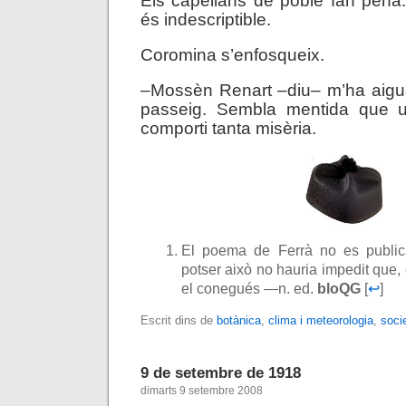
Els capellans de poble fan pena
és indescriptible.
Coromina s’enfosqueix.
–Mossèn Renart –diu– m’ha aiguali
passeig. Sembla mentida que u
comporti tanta misèria.
El poema de Ferrà no es publicà
potser això no hauria impedit que,
el conegués —n. ed.
bloQG
[
↩
]
Escrit dins de
botànica
,
clima i meteorologia
,
soci
9 de setembre de 1918
dimarts 9 setembre 2008