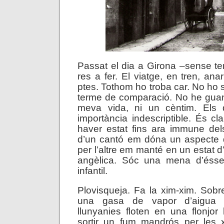
Passat el dia a Girona –sense ten
res a fer. El viatge, en tren, anar
ptes. Tothom ho troba car. No ho 
terme de comparació. No he guany
meva vida, ni un cèntim. Els 
importància indescriptible. És cl
haver estat fins ara immune del
d’un cantó em dóna un aspecte 
per l’altre em manté en un estat d
angèlica. Sóc una mena d’ésse
infantil.
Plovisqueja. Fa la xim-xim. Sob
una gasa de vapor d’aigua 
llunyanies floten en una flonjo
sortir un fum mandrós per les