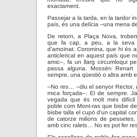
exactament.
Passejar a la tarda, en la tardor i
país, és una delícia –una mena de 
De retorn, a Plaça Nova, trob
que fa cap, a peu, a la seva 
d’amoïnat. Coromina, que hi és 
anticlerical en aquest país que n
amic–, fa un llarg circumloqui per
passa alguna. Mossèn Renart t
sempre, una qüestió o altra amb e
–No res… –diu el senyor Rector, 
mica forçada–. El de sempre. Ja
vegada que és molt més difícil 
poble com Mont-ras que bisbe de
bisbe talla el cupó d’un capital c
de catorze milions de pessetes, 
amb cinc ralets… No es pot fer res