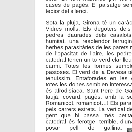
cases de pagès. El paisatge sem
tebior del silenci.
Sota la pluja, Girona té un caràc
Vidres molls. Els degoters dels 
pedres daurades dels casalots
humitat, una resplendor ferrugi
herbes parasitàries de les parets 
de l’opacitat de l’aire, les ped
catedral tenen un to verd clar ll
carmí. Totes les formes semb
pastoses. El verd de la Devesa 
tenuíssim. Entaforades en les 
totes les dones semblen interessa
és afrodisíaca. Sant Pere de Gal
taujà, covard, pagès, amb la s
Romanicot, romanicot…! Els para
pels carrers estrets. La vertical d
gent que hi passa més petita.
catedral és ferotge, terrible, d’
posar pell de gallina.