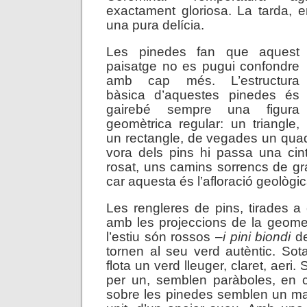
exactament gloriosa. La tarda, 
una pura delícia.
Les pinedes fan que aquest
paisatge no es pugui confondre
amb cap més. L’estructura
bàsica d’aquestes pinedes és
gairebé sempre una figura
geomètrica regular: un triangle,
un rectangle, de vegades un quadr
vora dels pins hi passa una cin
rosat, uns camins sorrencs de g
car aquesta és l’afloració geològi
Les rengleres de pins, tirades a 
amb les projeccions de la geometr
l’estiu són rossos –
i pini biondi
de
tornen al seu verd autèntic. Sot
flota un verd lleuger, claret, aeri. 
per un, semblen paràboles, en c
sobre les pinedes semblen un ma