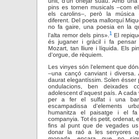
unit, d’un onejar suau. Amb una
pins es tornen musicals –com el
els carolins–, però la música
diferent. Del poeta mallorquí Mique
no fa gaire, una poesia en la q
1
l’alta remor dels pins».
El repique
és juganer i gràcil i fa pensa
Mozart, tan lliure i líquida. Els 
d’orgue, de rèquiem.
Les vinyes són l’element que dóna
–una cançó canviant i diversa. 
daurat elegantíssim. Solen ésser
ondulacions, ben deixades c
adolescent d’aquest país. A cada 
per a fer el sulfat i una bar
escampadissa d’elements urb
humanitza el paisatge i el f
companyia. Tot és petit, ordenat,
fins al punt que de vegades u
donar la raó a les senyores q
monada
, encara que no sig