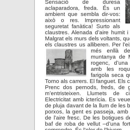
Sensació de duresa
aclaparadora, freda. És un
ambient que sembla dir-vos:
això o res. Impressionant
seguretat fanàtica! Surto als
claustres. Alenada d’aire humit i
Malgrat els murs dels voltants, q
els claustres us alliberen. Per l’e
més enllà de
muntanya de M
rogenc, d’una 
amb les roqu
farigola seca q
Torno als carrers. El fanguet. Els 
Prenc dos pernods, freds, de g
m’entristeixen. Llumets de ci
Electricitat amb icterícia. Es ve
de pluja davant de la llum de les
porxos, la gent es passeja, amb e
de l’aire fresc. De les botigues 
baf de roba de vellut –d’una for
sorprendre. És l’olor de l’hivern…