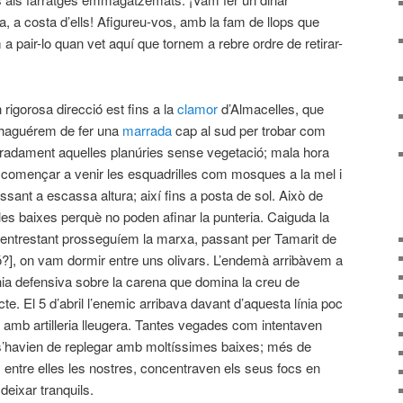
, a costa d’ells! Afigureu-vos, amb la fam de llops que
pair-lo quan vet aquí que tornem a rebre ordre de retirar-
rigorosa direcció est fins a la
clamor
d’Almacelles, que
 haguérem de fer una
marrada
cap al sud per trobar com
eradament aquelles planúries sense vegetació; mala hora
n començar a venir les esquadrilles com mosques a la mel i
sant a escassa altura; així fins a posta de sol. Això de
les baixes perquè no poden afinar la punteria. Caiguda la
 mentrestant prosseguíem la marxa, passant per Tamarit de
rricó?], on vam dormir entre uns olivars. L’endemà arribàvem a
nia defensiva sobre la carena que domina la creu de
te. El 5 d’abril l’enemic arribava davant d’aquesta línia poc
a amb artilleria lleugera. Tantes vegades com intentaven
 s’havien de replegar amb moltíssimes baixes; més de
, entre elles les nostres, concentraven els seus focs en
 deixar tranquils.