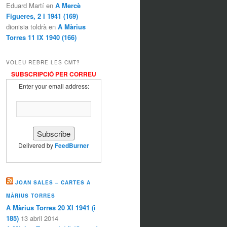
Eduard Martí en
A Mercè
Figueres, 2 I 1941 (169)
dionisia toldrà en
A Màrius
Torres 11 IX 1940 (166)
VOLEU REBRE LES CMT?
SUBSCRIPCIÓ PER CORREU
Enter your email address:
Delivered by
FeedBurner
JOAN SALES – CARTES A
MÀRIUS TORRES
A Màrius Torres 20 XI 1941 (i
185)
13 abril 2014