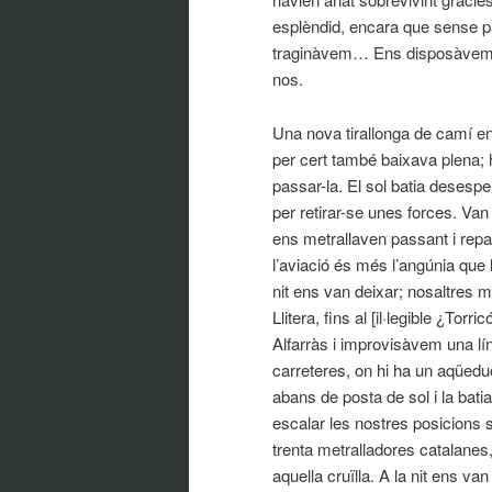
esplèndid, encara que sense pa
traginàvem… Ens disposàvem a 
nos.
Una nova tirallonga de camí en 
per cert també baixava plena;
passar-la. El sol batia desesp
per retirar-se unes forces. Va
ens metrallaven passant i repas
l’aviació és més l’angúnia que 
nit ens van deixar; nosaltres
Llitera, fins al [il·legible ¿To
Alfarràs i improvisàvem una lí
carreteres, on hi ha un aqüeduc
abans de posta de sol i la bati
escalar les nostres posicions
trenta metralladores catalanes
aquella cruïlla. A la nit ens van