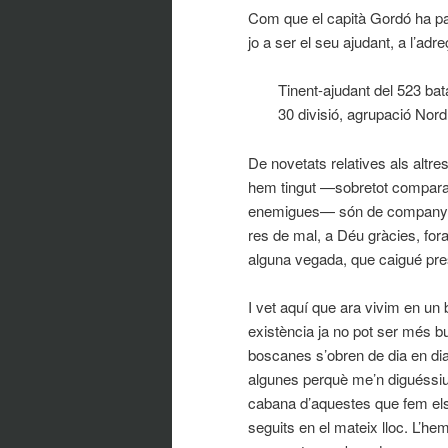
Com que el capità Gordó ha p
jo a ser el seu ajudant, a l’ad
Tinent-ajudant del 523 bat
30 divisió, agrupació Nord
De novetats relatives als alt
hem tingut —sobretot compara
enemigues— són de companys q
res de mal, a Déu gràcies, fora
alguna vegada, que caigué pre
I vet aquí que ara vivim en un 
existència ja no pot ser més buc
boscanes s’obren de dia en dia 
algunes perquè me’n diguéssiu
cabana d’aquestes que fem els
seguits en el mateix lloc. L’h