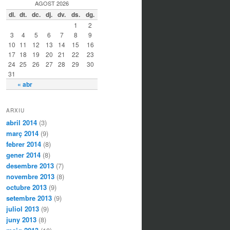
AGOST 2026
dl.
dt.
dc.
dj.
dv.
ds.
dg.
1
2
3
4
5
6
7
8
9
10
11
12
13
14
15
16
17
18
19
20
21
22
23
24
25
26
27
28
29
30
31
« abr
ARXIU
abril 2014
(3)
març 2014
(9)
febrer 2014
(8)
gener 2014
(8)
desembre 2013
(7)
novembre 2013
(8)
octubre 2013
(9)
setembre 2013
(9)
juliol 2013
(9)
juny 2013
(8)