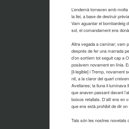
L’endemà tornaven amb molta mé
la llei, a base de destruir prè
Vam aguantar el bombardeig du
sol, el comandament ens donà o
Altra vegada a caminar; vam pa
després de fer una marrada per
d’on sortíem tot seguit cap a Os
posàvem novament en línia. En
[il·legible] i Tremp, novament 
nit, a la claror del quart crei
Avellanes; la lluna il·luminava
que anaven passant davant l’abs
boixos retallats. D’allí ens en 
que ens està prohibit de dir on
Tals són les nostres novetats d