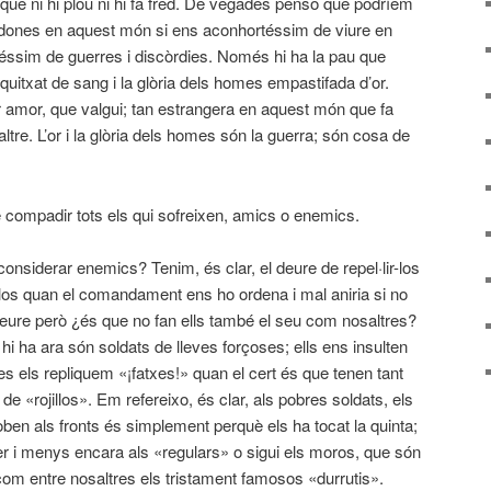
ue ni hi plou ni hi fa fred. De vegades penso que podríem
s dones en aquest món si ens aconhortéssim de viure en
éssim de guerres i discòrdies. Només hi ha la pau que
squitxat de sang i la glòria dels homes empastifada d’or.
r amor, que valgui; tan estrangera en aquest món que fa
ltre. L’or i la glòria dels homes són la guerra; són cosa de
 compadir tots els qui sofreixen, amics o enemics.
onsiderar enemics? Tenim, és clar, el deure de repel·lir-los
-los quan el comandament ens ho ordena i mal aniria si no
deure però ¿és que no fan ells també el seu com nosaltres?
hi ha ara són soldats de lleves forçoses; ells ens insulten
tres els repliquem «¡fatxes!» quan el cert és que tenen tant
de «rojillos». Em refereixo, és clar, als pobres soldats, els
roben als fronts és simplement perquè els ha tocat la quinta;
r i menys encara als «regulars» o sigui els moros, que són
om entre nosaltres els tristament famosos «durrutis».