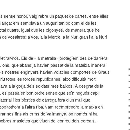
 sense honor, vaig rebre un paquet de cartes, entre elles
fiança: em semblava un auguri tan bo com el de les
otal quatre, igual que les cigo­nyes, de manera que he
de vosaltres: a vós, a la Mercè, a la Nuri gran i a la Nuri
e retirar-nos. Els de «la metralla» protegíem des de darrera
tallons, que abans ja havien passat de la mateixa manera
 els nostres enginyers havien volat les comportes de Graus
riu totes les forces republicanes; això dificultà molt
ibava a la gorja dels soldats més baixos. A desgrat de la
ent, es passà en bon ordre sense que se’n negués cap;
terial i les bèsties de càrrega fora d’un mul que
cop tothom a l’altra riba, vam reemprendre la marxa en
eturar-nos fins als erms de Vallmanya, on només hi ha
pobres masietes que viuen del conreu dels cereals.