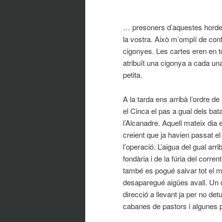
… presoners d’aquestes hordes
la vostra. Això m’omplí de con
cigonyes. Les cartes eren en t
atribuït una cigonya a cada una 
petita.
A la tarda ens arribà l’ordre d
el Cinca el pas a gual dels ba
l’Alcanadre. Aquell mateix dia
creient que ja havien passat el 
l’operació. L’aigua del gual arr
fondària i de la fúria del corr
també es pogué salvar tot el ma
desaparegué aigües avall. Un 
direcció a llevant ja per no d
cabanes de pastors i algunes 