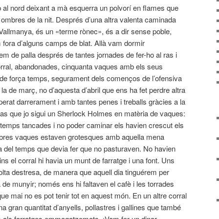
 al nord deixant a mà esquerra un polvorí en flames que
ombres de la nit. Després d’una altra valenta caminada
Vallmanya, és un «terme rònec», és a dir sense poble,
m fora d’alguns camps de blat. Allà vam dormir
 de palla després de tantes jornades de fer-ho al ras i
rral, abandonades, cinquanta vaques amb els seus
r de força temps, segurament dels començos de l’ofensiva
 la de març, no d’aquesta d’abril que ens ha fet perdre altra
erat darrerament i amb tantes penes i treballs gràcies a la
pas que jo sigui un Sherlock Holmes en matèria de vaques:
 temps tancades i no poder caminar els havien crescut els
pobres vaques estaven grotesques amb aquella mena
a del temps que devia fer que no pasturaven. No havien
ns el corral hi havia un munt de farratge i una font. Uns
lta destresa, de manera que aquell dia tinguérem per
de munyir; només ens hi faltaven el cafè i les torrades
e mai no es pot tenir tot en aquest món. En un altre corral
gran quantitat d’anyells, pollastres i gallines que també
es als farratges emmagatzemats. ¡Vam fer un dinar