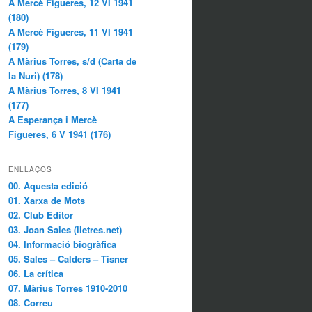
A Mercè Figueres, 12 VI 1941
(180)
A Mercè Figueres, 11 VI 1941
(179)
A Màrius Torres, s/d (Carta de
la Nuri) (178)
A Màrius Torres, 8 VI 1941
(177)
A Esperança i Mercè
Figueres, 6 V 1941 (176)
ENLLAÇOS
00. Aquesta edició
01. Xarxa de Mots
02. Club Editor
03. Joan Sales (lletres.net)
04. Informació biogràfica
05. Sales – Calders – Tísner
06. La crítica
07. Màrius Torres 1910-2010
08. Correu