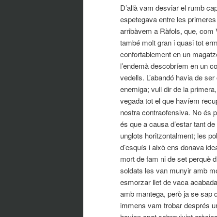
D’allà vam desviar el rumb cap
espetegava entre les primeres 
arribàvem a Ràfols, que, com 
també molt gran i quasi tot er
confortablement en un magatzem
l’endemà descobríem en un co
vedells. L’abandó havia de se
enemiga; vull dir de la primera,
vegada tot el que havíem recup
nostra contraofensiva. No és 
és que a causa d’estar tant de
unglots horitzontalment; les 
d’esquís i això ens donava ide
mort de fam ni de set perquè di
soldats les van munyir amb mo
esmorzar llet de vaca acabada 
amb mantega, però ja se sap qu
immens vam trobar després una 
havien anat sobrevivint gràci