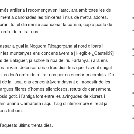
s artilleria i recomençaven l’atac, ara amb totes les de
viament a canonades les trinxeres i nius de metralladores.
rant tot el dia sense abandonar la carena; cap a posta de
rdre de retirar-nos.
ssar a gual la Noguera Ribagorçana al nord d’Ibars i
 les muntanyes ens concentràvem a [il·legible ¿Castelló?]
 de Balaguer, ja sobre la riba del riu Farfanya, i allà ens
s hi vam defensar dos o tres dies fins que, havent caigut
se’ns donà ordre de retirar-nos per no quedar encerclats. De
xent de la lluna, ens concentràvem davant el monestir de les
 llargues fileres d’homes silenciosos, retuts de cansament,
is gòtic i l’antiga font entre les avingudes de xiprers i
vam anar a Camarasa i aquí haig d’inter­rompre el relat ja
 ens trobem.
’aquests últims trenta dies.