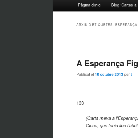
Menú principal
Pàgina d'inici
Blog ‘Cartes a 
Aneu al contingut principal
Aneu al contingut secundari
ARXIU D'ETIQUETES:
ESPERANÇA
Navegació per les entrades
A Esperança Fig
Publicat el
10 octubre 2013
per
t
133
(Carta meva a l’Esperança; 
Cinca, que tenia lloc l’abr