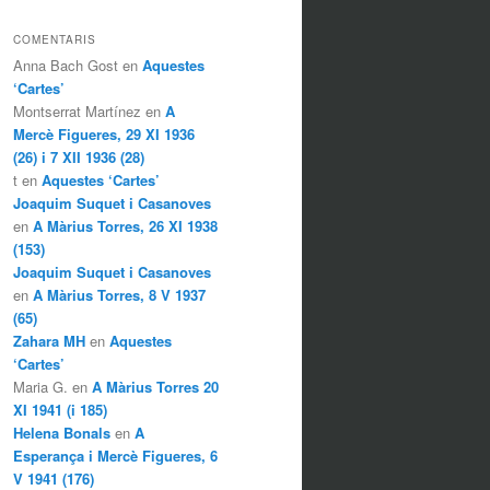
COMENTARIS
Anna Bach Gost en
Aquestes
‘Cartes’
Montserrat Martínez en
A
Mercè Figueres, 29 XI 1936
(26) i 7 XII 1936 (28)
t en
Aquestes ‘Cartes’
Joaquim Suquet i Casanoves
en
A Màrius Torres, 26 XI 1938
(153)
Joaquim Suquet i Casanoves
en
A Màrius Torres, 8 V 1937
(65)
Zahara MH
en
Aquestes
‘Cartes’
Maria G. en
A Màrius Torres 20
XI 1941 (i 185)
Helena Bonals
en
A
Esperança i Mercè Figueres, 6
V 1941 (176)