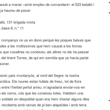
assat a manar «amb empleu de comandant» el 523 batalló i
reça haureu de posar:
alló, 131 brigada mixta
, base 8, n.° 11
res companys no us en dono perquè les poques baixes que
des a les moltíssimes que hem causat a les forces
ue vosaltres no coneixeu; als altres no els ha passat
 del tinent Torres, de qui em sembla que us havia parlat
soner.
bonic país muntanyós, al nord del Segre; la nostra
òlica. Els roures estan fullats de fresc, tot de flors
entre l’herbei pertot arreu; m’agradaria enviar-vos-en
 els noms, vós que les coneixeu totes. Habitem una
 soldats en despoblat quan ens hem d’estar alguns dies
em recoberta amb rames de pi ben atapeïdes i amb terra