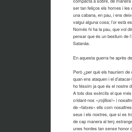
compacta a sobre, de manera q
ser tan feliços els homes i le
una cabana, en pau, i ens deix
valgui alguna cosa; l’or està e
Només hi ha la pau, que vol di
pensar que és un besllum de l’a
Satanàs.
En aquesta guerra he après de
Però ¿per què els hauríem de c
quan ens ataquen i el d’atacar
ho féssim ja que és el nostre 
A tots dos exèrcits el que més 
cridant-nos «¡rojillos!» i nosal
de «fatxes» ells com nosaltres 
seus i els nostres, que si es t
de cap manera al terç estrange
unes hordes tan sense honor c