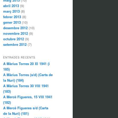
maig 2013
(10)
abril 2013
(9)
març 2013
(8)
febrer 2013
(8)
gener 2013
(10)
desembre 2012
(10)
novembre 2012
(9)
octubre 2012
(9)
setembre 2012
(7)
ENTRADES RECENTS
A Màrius Torres 20 XI 1941 (i
185)
A Màrius Torres (s/d) (Carta de
la Nuri) (184)
A Màrius Torres 30 VIII 1941
(183)
A Mercè Figueres, 15 VIII 1941
(182)
A Mercè Figueres s/d (Carta
de la Nuri) (181)