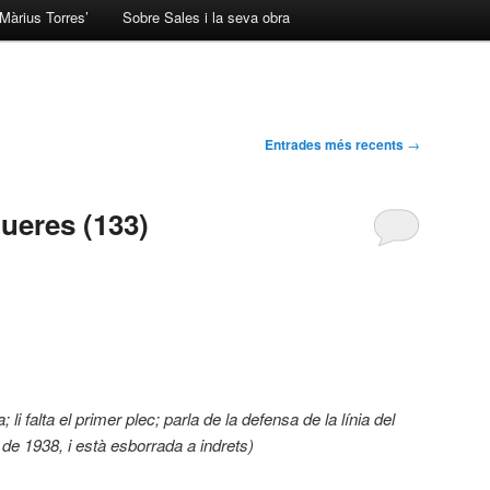
Màrius Torres’
Sobre Sales i la seva obra
Entrades més recents
→
ueres (133)
li falta el primer plec; parla de la defensa de la línia del
il de 1938, i està esborrada a indrets)