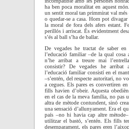
incompatible amb les persones honrade
ha ben poca moralitat en aquest món. 
un sentit moral tan primmirat val més
o quedar-se a casa. Hom pot divagar 
la moral de fora dels afers estant. F
perillós i arriscat. És evidentment de
s’és al ball s’ha de ballar.
De vegades he tractat de saber en 
l’educació familiar –de la qual cosa 
n’he arribat a treure mai l’entre
consistir? De vegades he arribat 
l’educació familiar consistí en el man
–s’entén, del respecte autoritari, no v
a cegues. Els pares es convertiren en 
fills havien d’obeir. Aquesta obedièn
en el cas de la meva família, no pas u
altra de mètode contundent, sinó creant
una sensació d’allunyament. Era el que 
país –no hi havia cap altre mètode–
utilitzar el bastó, s’entén. Els fills 
desemparament, els pares eren l’aixop