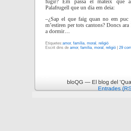
fugir? Em passa el mateix que a
Palafrugell que un dia em deia:
–¿Sap el que faig quan no em puc g
m’estiren per tots cantons? Doncs ara 
a dormir…
Etiquetes:
amor
,
família
,
moral
,
religió
Escrit dins de
amor
,
família
,
moral
,
religió
|
29 com
bloQG — El blog del 'Qua
Entrades (R