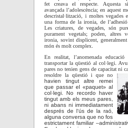
fet creava el respecte. Aquesta s
avançada l’adolescència; en aquest 
descristal·lització, i moltes vegades 
una forma de la ironia, de l’adhesió
Les criatures, de vegades, són pur
purament vegetals; poden, altres v
ironia, sovint displicent, generalment
món és molt complex.
En realitat, l’anomenada
educació f
transportar la qüestió al col·legi. A
pares no tenien gens de capacitat ni 
resoldre la qüestió i que no
havien tingut altre remei
que passar el «paquet» al
col·legi. No recordo haver
tingut amb els meus pares,
ni abans ni immediatament
després de l’ús de la raó,
alguna conversa que no fos
estrictament familiar –administrati