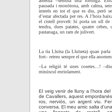
ametlla –sembla una formiga. En
pausada i monòtona,
amb calma, sens
interès en tot el que es diu, però se
d’estar afectada per res. A l’hora baix
el cistell proveït:
hi porta un ull de 
tendra, dues patates, quatre cebes, 
pastanaga, un ram de julivert.
————–
La tia Lluïsa (la Lluïseta) quan parla 
fort– retreu sempre el que ella anomen
–La religió té unes cosetes…! –di
minúscul enriolament.
—-
El veig venir de lluny a l’hora del
de Cavallers, aquest empordanès. 
ros, nerviós, un argent viu. 
conversa. El meu amic salta d’una