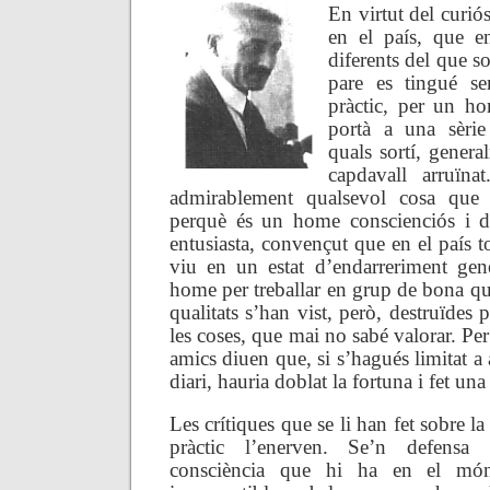
En virtut del curiós
en el país, que e
diferents del que s
pare es tingué s
pràctic, per un h
portà a una sèrie
quals sortí, genera
capdavall arruïna
admirablement qualsevol cosa que 
perquè és un home conscienciós i d
entusiasta, convençut que en el país to
viu en un estat d’endarreriment gene
home per treballar en grup de bona qua
qualitats s’han vist, però, destruïdes
les coses, que mai no sabé valorar. Per
amics diuen que, si s’hagués limitat a an
diari, hauria doblat la fortuna i fet una
Les crítiques que se li han fet sobre l
pràctic l’enerven. Se’n defensa
consciència que hi ha en el m