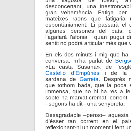
una llagosta de rostoll, am
desconcertant, una inestroncab
gran vehemència. Fatiga per v
mateixes raons que fatigaria u
espontàniament. Li passarà el 
algunes persones del país: 
l’agafarà l’afonia i quan pugui 
sentit no podrà articular més que 
En els dos minuts i mig que ha 
conversa, m’ha parlat de
Berg
«La casta Susana», de l’esgl
Castelló d’Empúries
i de la d
sardana de
Garreta
. Després m
que tothom bada, que la poca s
immensa, que no hi ha res a fe
sobte ha marxat cremat, corrent,
–segons ha dit– una senyoreta.
Desagradable –penso– aquesta
d’ésser tan corrent en el paí
reflexionant-hi un moment i fent u