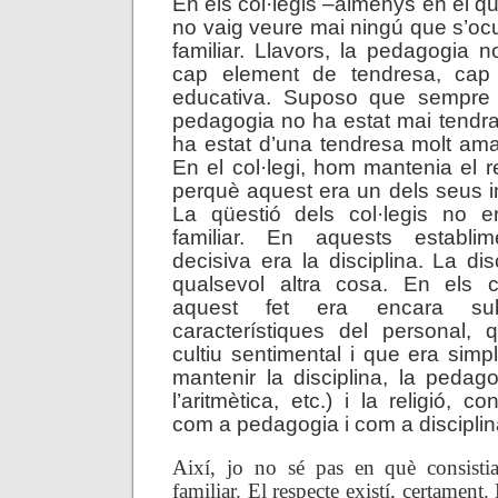
En els col·legis –almenys en el q
no vaig veure mai ningú que s’oc
familiar. Llavors, la pedagogia
cap element de tendresa, cap a
educativa. Suposo que sempre 
pedagogia no ha estat mai tendra 
ha estat d’una tendresa molt ama
En el col·legi, hom mantenia el r
perquè aquest era un dels seus im
La qüestió dels col·legis no e
familiar. En aquests establim
decisiva era la disciplina. La di
qualsevol altra cosa. En els co
aquest fet era encara subr
característiques del personal,
cultiu sentimental i que era sim
mantenir la disciplina, la pedago
l’aritmètica, etc.) i la religió, c
com a pedagogia i com a disciplin
Així, jo no sé pas en què consistia
familiar. El respecte existí, certament