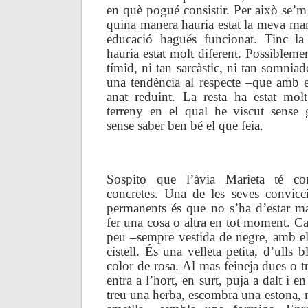
en què pogué consistir. Per això se’m
quina manera hauria estat la meva man
educació hagués funcionat. Tinc l
hauria estat molt diferent. Possiblemen
tímid, ni tan sarcàstic, ni tan somniad
una tendència al respecte –que amb e
anat reduint. La resta ha estat mol
terreny en el qual he viscut sense ga
sense saber ben bé el que feia.
—————
Sospito que l’àvia Marieta té con
concretes. Una de les seves convicc
permanents és que no s’ha d’estar ma
fer una cosa o altra en tot moment. Ca
peu –sempre vestida de negre, amb el
cistell. És una velleta petita, d’ulls 
color de rosa. Al mas feineja dues o tr
entra a l’hort, en surt, puja a dalt i e
treu una herba, escombra una estona,