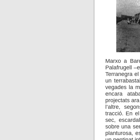
Marxo a Barce
Palafrugell –e
Terranegra el
un terrabasta
vegades la mà
encara atab
projectats ara
l’altre, seg
tracció. En e
sec, escardal
sobre una se
planturosa, e
un pentinat in