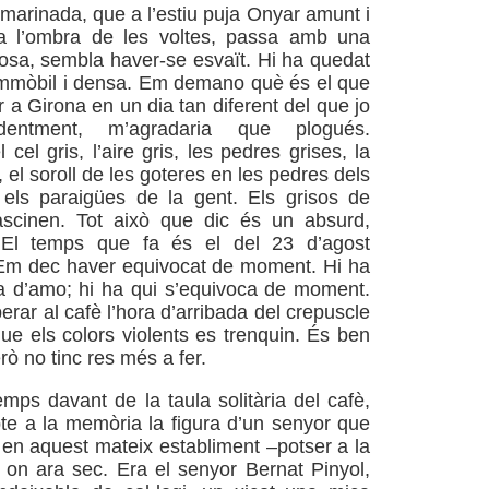
 marinada, que a l’estiu puja Onyar amunt i
 l’ombra de les voltes, passa amb una
ciosa, sembla haver-se esvaït. Hi ha quedat
immòbil i densa. Em demano què és el que
r a Girona en un dia tan diferent del que jo
identment, m’agradaria que plogués.
 cel gris, l’aire gris, les pedres grises, la
 el soroll de les goteres en les pedres dels
 els paraigües de la gent. Els grisos de
scinen. Tot això que dic és un absurd,
 El temps que fa és el del 23 d’agost
Em dec haver equivocat de moment. Hi ha
a d’amo; hi ha qui s’equivoca de moment.
rar al cafè l’hora d’arribada del crepuscle
e els colors violents es trenquin. És ben
ò no tinc res més a fer.
emps davant de la taula solitària del cafè,
e a la memòria la figura d’un senyor que
 en aquest mateix establiment –potser a la
 on ara sec. Era el senyor Bernat Pinyol,