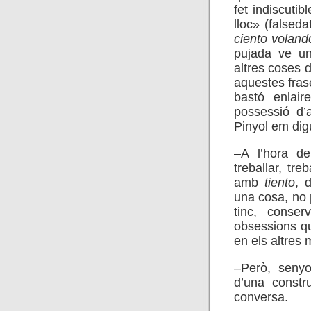
fet indiscuti
lloc» (falseda
ciento voland
pujada ve un
altres coses 
aquestes frase
bastó enlai
possessió d’
Pinyol em dig
–A l’hora d
treballar, tre
amb
tiento
, 
una cosa, no 
tinc, conse
obsessions qu
en els altres
–Però, senyo
d’una constru
conversa.