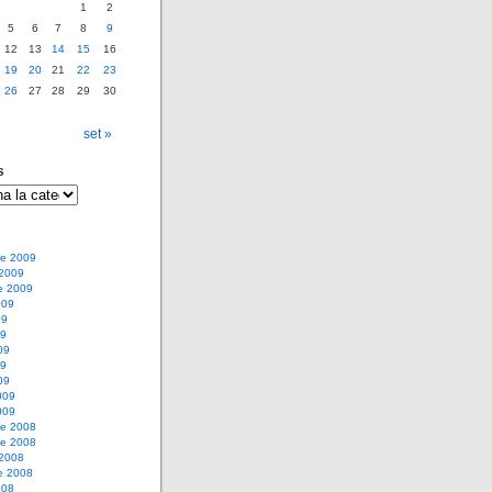
1
2
5
6
7
8
9
12
13
14
15
16
19
20
21
22
23
26
27
28
29
30
set »
s
e 2009
 2009
e 2009
009
09
09
09
09
09
009
009
e 2008
e 2008
 2008
e 2008
008