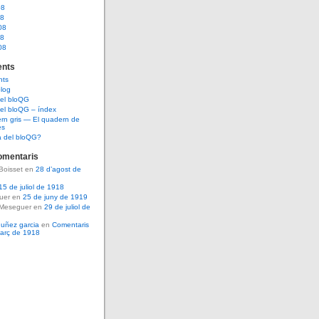
08
08
08
08
08
nts
nts
log
del bloQG
el bloQG – índex
rn gris — El quadern de
es
a del bloQG?
omentaris
Boisset en
28 d’agost de
15 de juliol de 1918
guer en
25 de juny de 1919
 Meseguer en
29 de juliol de
nuñez garcia
en
Comentaris
març de 1918