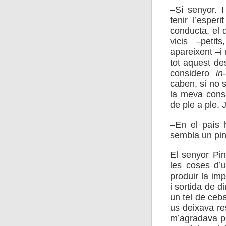
–Sí senyor. I
tenir l’esper
conducta, el d
vicis –peti
apareixent –i
tot aquest de
considero
in
caben, si no 
la meva consc
de ple a ple. 
–En el país 
sembla un pin
El senyor Pin
les coses d’
produir la im
i sortida de 
un tel de ceb
us deixava res
m’agradava pe