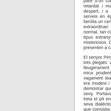
pare d’un co
retardat i m
despert, i a
serveis en è
família un ce
extraordina
normal, tan c
tipus estran
misteriosos. 
presenten a c
El senyor Pin
tots plegats:
lleugerament
mica prudent
vagament teatr
era modest i 
demostrar qu
seny. Portav
treia el pit e
seva dialècti
que consistia 