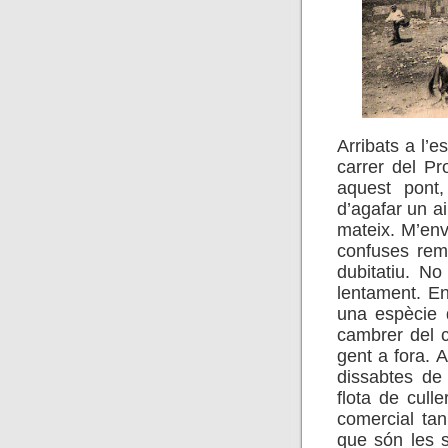
Arribats a l’e
carrer del Pr
aquest pont,
d’agafar un a
mateix. M’env
confuses remi
dubitatiu. N
lentament. En
una espècie d
cambrer del 
gent a fora. 
dissabtes de 
flota de cull
comercial tan
que són les s