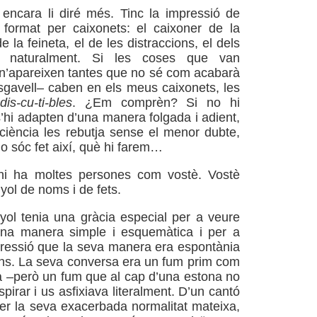
 encara li diré més. Tinc la impressió de
it format per caixonets: el caixoner de la
e la feineta, el de les distraccions, el dels
ts, naturalment. Si les coses que van
 n’apareixen tantes que no sé com acabarà
sgavell– caben en els meus caixonets, les
-dis-cu-ti-bles
. ¿Em comprèn? Si no hi
s’hi adapten d’una manera folgada i adient,
iència les rebutja sense el menor dubte,
Jo sóc fet així, què hi farem…
hi ha moltes persones com vostè. Vostè
yol de noms i de fets.
yol tenia una gràcia especial per a veure
una manera simple i esquemàtica i per a
pressió que la seva manera era espontània
dins. La seva conversa era un fum prim com
a –però un fum que al cap d’una estona no
pirar i us asfixiava literalment. D’un cantó
r la seva exacerbada normalitat mateixa,