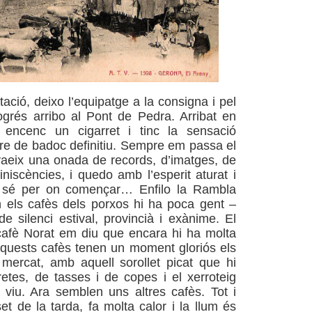
stació, deixo l’equipatge a la consigna i pel
ogrés arribo al Pont de Pedra. Arribat en
 encenc un cigarret i tinc la sensació
ire de badoc definitiu. Sempre em passa el
aeix una onada de records, d’imatges, de
niscències, i quedo amb l’esperit aturat i
o sé per on començar… Enfilo la Rambla
 els cafès dels porxos hi ha poca gent –
e silenci estival, provincià i exànime. El
cafè Norat em diu que encara hi ha molta
Aquests cafès tenen un moment gloriós els
mercat, amb aquell sorollet picat que hi
eretes, de tasses i de copes i el xerroteig
 viu. Ara semblen uns altres cafès. Tot i
et de la tarda, fa molta calor i la llum és