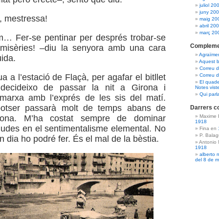
juliol 20
juny 20
r, mestressa!
maig 20
abril 20
març 20
m… Fer-se pentinar per després trobar-se
Compleme
misèries! –diu la senyora amb una cara
Agraïme
uida.
Aquest b
Correu 
a a l’estació de Flaçà, per agafar el bitllet
Correu d
El quade
 decideixo de passar la nit a Girona i
Notes vist
Qui parl
 marxa amb l’exprés de les sis del matí.
otser passarà molt de temps abans de
Darrers c
rona. M’ha costat sempre de dominar
Maxime 
1918
udes en el sentimentalisme elemental. No
Fina en
P. Bala
n dia ho podré fer. És el mal de la bèstia.
Antonio
1918
alberto 
del 8 de 