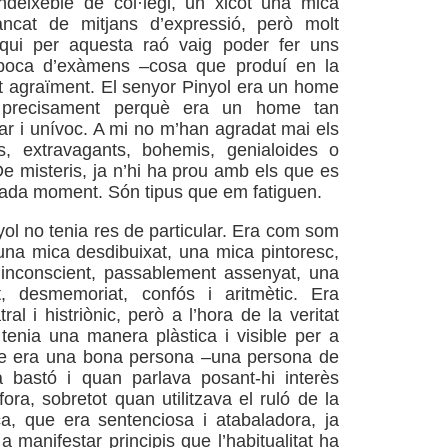
ndeixeble de col·legi, un xicot una mica
ancat de mitjans d’expressió, però molt
 qui per aquesta raó vaig poder fer uns
poca d’exàmens –cosa que produí en la
rt agraïment. El senyor Pinyol era un home
ri precisament perquè era un home tan
lar i unívoc. A mi no m’han agradat mai els
ys, extravagants, bohemis, genialoides o
De misteris, ja n’hi ha prou amb els que es
ada moment. Són tipus que em fatiguen.
yol no tenia res de particular. Era com som
 una mica desdibuixat, una mica pintoresc,
 inconscient, passablement assenyat, una
, desmemoriat, confós i aritmètic. Era
al i histriònic, però a l’hora de la veritat
tenia una manera plàstica i visible per a
e era una bona persona –una persona de
a bastó i quan parlava posant-hi interès
nfora, sobretot quan utilitzava el ruló de la
ca, que era sentenciosa i atabaladora, ja
a manifestar principis que l’habitualitat ha