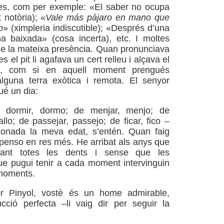
bles, com per exemple: «El saber no ocupa
t notòria); «
Vale más pájaro en mano que
o
» (ximpleria indiscutible); «Després d’una
a baixada» (cosa incerta), etc. I moltes
de la mateixa presència. Quan pronunciava
s el pit li agafava un cert relleu i alçava el
re, com si en aquell moment prengués
alguna terra exòtica i remota. El senyor
ué un dia:
e dormir, dormo; de menjar, menjo; de
ballo; de passejar, passejo; de ficar, fico –
donada la meva edat, s’entén. Quan faig
penso en res més. He arribat als anys que
rvant totes les dents i sense que les
e pugui tenir a cada moment intervinguin
 moments.
r Pinyol, vostè és un home admirable,
cció perfecta –li vaig dir per seguir la