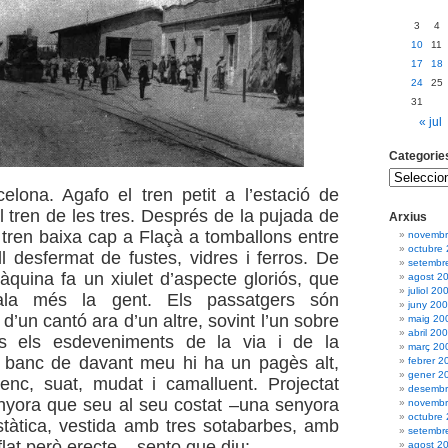
3
4
10
11
17
18
24
25
31
« jul
Categorie
lona. Agafo el tren petit a l’estació de
l tren de les tres. Després de la pujada de
Arxius
 tren baixa cap a Flaçà a tomballons entre
novembr
octubre
ll desfermat de fustes, vidres i ferros. De
setembr
quina fa un xiulet d’aspecte gloriós, que
agost 2
juliol 20
ala més la gent. Els passatgers són
juny 20
 d’un cantó ara d’un altre, sovint l’un sobre
maig 20
abril 20
ons els esdeveniments de la via i de la
març 20
l banc de davant meu hi ha un pagès alt,
febrer 2
gener 2
enc, suat, mudat i camalluent. Projectat
desembr
nyora que seu al seu costat –una senyora
novembr
octubre
stàtica, vestida amb tres sotabarbes, amb
setembr
flat però erecte–, sento que diu:
agost 2