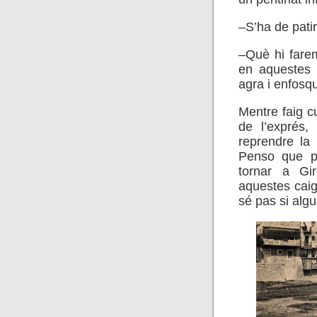
–S’ha de pati
–Què hi fare
en aquestes 
agra i enfosq
Mentre faig cu
de l’exprés,
reprendre la
Penso que p
tornar a Gi
aquestes caig
sé pas si algu