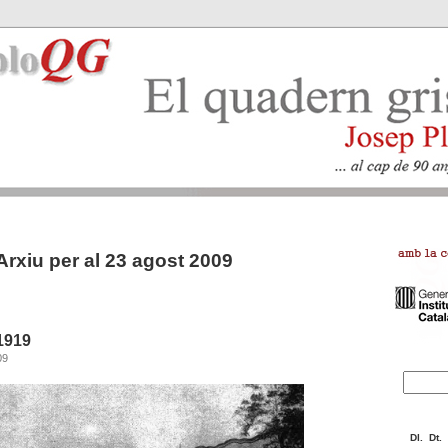
Arxiu per al 23 agost 2009
1919
09
Dl.
Dt.