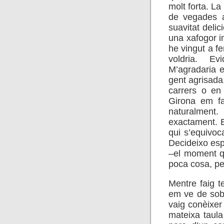
molt forta. La
de vegades a
suavitat deli
una xafogor 
he vingut a fe
voldria. Ev
M’agradaria el
gent agrisada,
carrers o en
Girona em fa
naturalment.
exactament. 
qui s’equivoc
Decideixo espe
–el moment qu
poca cosa, per
Mentre faig t
em ve de sobt
vaig conèixer
mateixa taula