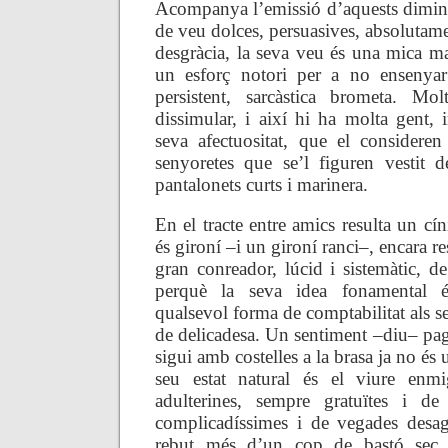
Acompanya l’emissió d’aquests dimin
de veu dolces, persuasives, absolutam
desgràcia, la seva veu és una mica ma
un esforç notori per a no ensenyar 
persistent, sarcàstica brometa. Mo
dissimular, i així hi ha molta gent, 
seva afectuositat, que el considere
senyoretes que se’l figuren vestit 
pantalonets curts i marinera.
En el tracte entre amics resulta un cín
és gironí –i un gironí ranci–, encara r
gran conreador, lúcid i sistemàtic, de
perquè la seva idea fonamental 
qualsevol forma de comptabilitat als se
de delicadesa. Un sentiment –diu– pa
sigui amb costelles a la brasa ja no és 
seu estat natural és el viure enm
adulterines, sempre gratuïtes i d
complicadíssimes i de vegades desag
rebut més d’un cop de bastó sec