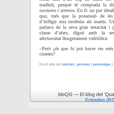
traslluït, perquè té comprada la di
nocturns i
serenos
. En fi: un pur ideal
que, més que la possessió de les 
d’infligir una molèstia als marits. U
parlava de la seva gran tenacitat i 
classe d’afers, digué amb la sev
afectuositat lleugerament vidriòlica:
–Però ¿és que hi pot haver res més
cosetes?
Escrit dins de
caràcters, persones i personatges
|
bloQG — El blog del 'Qua
Entrades (R