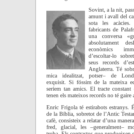
Sovint, a la nit, pa
amunt i avall del ca
sota les acàcies
fabricants de Palaf
una conversa «gr
absolutament des
econòmics imme
d’escoltar-lo sobr
seus records d’es
Anglaterra. Té sob
mica idealitzat, potser– de Londr
exquisit. Si fóssim de la mateixa e
seríem tan amics. El tracte constant
tenen els mateixos records no té gaire 
Enric Frigola té estirabots estranys. 
de la Bíblia, sobretot de l’Antic Testam
cafè, consisteix a relatar d’una manera l
fred, glacial, les –generalment– mo
troba. Els contrastos que produeixen el