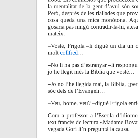
la mentalitat de la gent d’avui són so
Però, després de les riallades que provo
cosa queda una mica monòtona. Aqu
gosaria pas ningú contradir-la-hi, atesa 
mateix.
–Vostè, Frigola –li digué un dia un 
molt
collfred
…
–No li ha pas d’estranyar –li respong
jo he llegit més la Bíblia que vostè…
–Jo no l’he llegida mai, la Bíblia, ¿p
sóc dels de l’Evangeli…
–Veu, home, veu? –digué Frigola enrio
Com a professor a l’Escola d’idiomes
text francès de lectura «Madame Bova
vegada Gori li’n preguntà la causa.