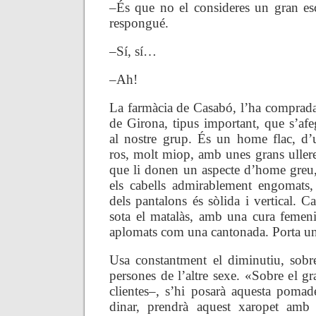
–És que no el consideres un gran escr
respongué.
–Sí, sí…
–Ah!
La farmàcia de Casabó, l’ha comprada
de Girona, tipus important, que s’afe
al nostre grup. És un home flac, d’
ros, molt miop, amb unes grans ulle
que li donen un aspecte d’home greu, 
els cabells admirablement engomats, v
dels pantalons és sòlida i vertical. C
sota el matalàs, amb una cura femen
aplomats com una cantonada. Porta un 
Usa constantment el diminutiu, sobr
persones de l’altre sexe. «Sobre el gr
clientes–, s’hi posarà aquesta pom
dinar, prendrà aquest xaropet amb