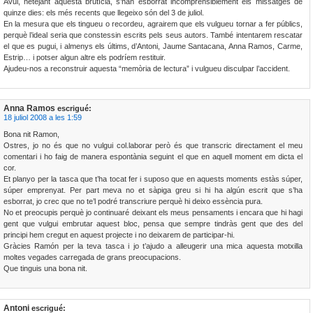
Avui, netejant aquesta brutícia, s’han esborrat incomprensiblement els missatges de
quinze dies: els més recents que llegeixo són del 3 de juliol.
En la mesura que els tingueu o recordeu, agrairem que els vulgueu tornar a fer públics,
perquè l’ideal seria que constessin escrits pels seus autors. També intentarem rescatar
el que es pugui, i almenys els últims, d’Antoni, Jaume Santacana, Anna Ramos, Carme,
Estrip… i potser algun altre els podríem restituir.
Ajudeu-nos a reconstruir aquesta “memòria de lectura” i vulgueu disculpar l’accident.
Anna Ramos
escrigué:
18 juliol 2008 a les 1:59
Bona nit Ramon,
Ostres, jo no és que no vulgui col.laborar però és que transcric directament el meu
comentari i ho faig de manera espontània seguint el que en aquell moment em dicta el
cor.
Et planyo per la tasca que t’ha tocat fer i suposo que en aquests moments estàs súper,
súper emprenyat. Per part meva no et sàpiga greu si hi ha algún escrit que s’ha
esborrat, jo crec que no te’l podré transcriure perquè hi deixo essència pura.
No et preocupis perquè jo continuaré deixant els meus pensaments i encara que hi hagi
gent que vulgui embrutar aquest bloc, pensa que sempre tindràs gent que des del
principi hem cregut en aquest projecte i no deixarem de participar-hi.
Gràcies Ramón per la teva tasca i jo t’ajudo a alleugerir una mica aquesta motxilla
moltes vegades carregada de grans preocupacions.
Que tinguis una bona nit.
Antoni
escrigué: