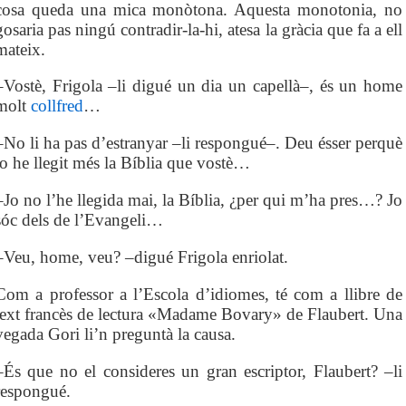
cosa queda una mica monòtona. Aquesta monotonia, no
gosaria pas ningú contradir-la-hi, atesa la gràcia que fa a ell
mateix.
–Vostè, Frigola –li digué un dia un capellà–, és un home
molt
collfred
…
–No li ha pas d’estranyar –li respongué–. Deu ésser perquè
jo he llegit més la Bíblia que vostè…
–Jo no l’he llegida mai, la Bíblia, ¿per qui m’ha pres…? Jo
sóc dels de l’Evangeli…
–Veu, home, veu? –digué Frigola enriolat.
Com a professor a l’Escola d’idiomes, té com a llibre de
text francès de lectura «Madame Bovary» de Flaubert. Una
vegada Gori li’n preguntà la causa.
–És que no el consideres un gran escriptor, Flaubert? –li
respongué.