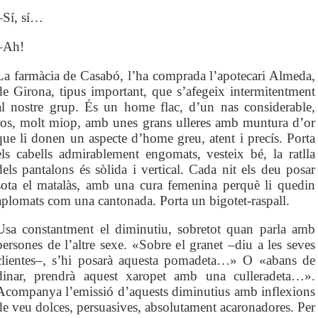
–Sí, sí…
–Ah!
La farmàcia de Casabó, l’ha comprada l’apotecari Almeda,
de Girona, tipus important, que s’afegeix intermitentment
al nostre grup. És un home flac, d’un nas considerable,
ros, molt miop, amb unes grans ulleres amb muntura d’or
que li donen un aspecte d’home greu, atent i precís. Porta
els cabells admirablement engomats, vesteix bé, la ratlla
dels pantalons és sòlida i vertical. Cada nit els deu posar
sota el matalàs, amb una cura femenina perquè li quedin
aplomats com una cantonada. Porta un bigotet-raspall.
Usa constantment el diminutiu, sobretot quan parla amb
persones de l’altre sexe. «Sobre el granet –diu a les seves
clientes–, s’hi posarà aquesta pomadeta…» O «abans de
dinar, prendrà aquest xaropet amb una culleradeta…».
Acompanya l’emissió d’aquests diminutius amb inflexions
de veu dolces, persuasives, absolutament acaronadores. Per