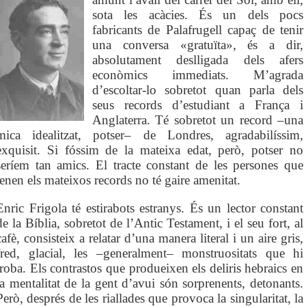
sota les acàcies. És un dels pocs
fabricants de Palafrugell capaç de tenir
una conversa «gratuïta», és a dir,
absolutament deslligada dels afers
econòmics immediats. M’agrada
d’escoltar-lo sobretot quan parla dels
seus records d’estudiant a França i
Anglaterra. Té sobretot un record –una
mica idealitzat, potser– de Londres, agradabilíssim,
exquisit. Si fóssim de la mateixa edat, però, potser no
seríem tan amics. El tracte constant de les persones que
tenen els mateixos records no té gaire amenitat.
Enric Frigola té estirabots estranys. És un lector constant
de la Bíblia, sobretot de l’Antic Testament, i el seu fort, al
cafè, consisteix a relatar d’una manera literal i un aire gris,
fred, glacial, les –generalment– monstruositats que hi
troba. Els contrastos que produeixen els deliris hebraics en
la mentalitat de la gent d’avui són sorprenents, detonants.
Però, després de les riallades que provoca la singularitat, la