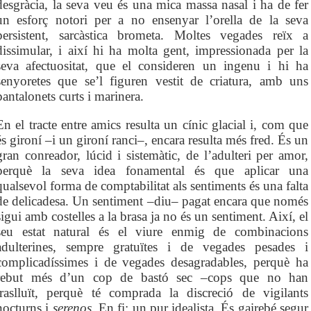
desgràcia, la seva veu és una mica massa nasal i ha de fer
un esforç notori per a no ensenyar l’orella de la seva
persistent, sarcàstica brometa. Moltes vegades reïx a
dissimular, i així hi ha molta gent, impressionada per la
seva afectuositat, que el consideren un ingenu i hi ha
senyoretes que se’l figuren vestit de criatura, amb uns
pantalonets curts i marinera.
En el tracte entre amics resulta un cínic glacial i, com que
és gironí –i un gironí ranci–, encara resulta més fred. És un
gran conreador, lúcid i sistemàtic, de l’adulteri per amor,
perquè la seva idea fonamental és que aplicar una
qualsevol forma de comptabilitat als sentiments és una falta
de delicadesa. Un sentiment –diu– pagat encara que només
sigui amb costelles a la brasa ja no és un sentiment. Així, el
seu estat natural és el viure enmig de combinacions
adulterines, sempre gratuïtes i de vegades pesades i
complicadíssimes i de vegades desagradables, perquè ha
rebut més d’un cop de bastó sec –cops que no han
traslluït, perquè té comprada la discreció de vigilants
nocturns i
serenos
. En fi: un pur idealista. És gairebé segur