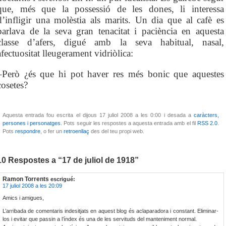
que, més que la possessió de les dones, li interessa
d’infligir una molèstia als marits. Un dia que al cafè es
parlava de la seva gran tenacitat i paciència en aquesta
classe d’afers, digué amb la seva habitual, nasal,
afectuositat lleugerament vidriòlica:
–Però ¿és que hi pot haver res més bonic que aquestes
cosetes?
Aquesta entrada fou escrita el dijous 17 juliol 2008 a les 0:00 i desada a
caràcters,
persones i personatges
. Pots seguir les respostes a aquesta entrada amb el fil
RSS 2.0
.
Pots
respondre
, o fer un
retroenllaç
des del teu propi web.
10 Respostes a “17 de juliol de 1918”
Ramon Torrents
escrigué:
17 juliol 2008 a les 20:09
Amics i amigues,
L’arribada de comentaris indesitjats en aquest blog és aclaparadora i constant. Eliminar-
los i evitar que passin a l’índex és una de les servituds del manteniment normal.