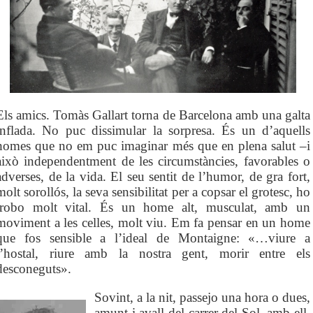
Els amics. Tomàs Gallart torna de Barcelona amb una galta
inflada. No puc dissimular la sorpresa. És un d’aquells
homes que no em puc imaginar més que en plena salut –i
això independentment de les circumstàncies, favorables o
adverses, de la vida. El seu sentit de l’humor, de gra fort,
molt sorollós, la seva sensibilitat per a copsar el grotesc, ho
trobo molt vital. És un home alt, musculat, amb un
moviment a les celles, molt viu. Em fa pensar en un home
que fos sensible a l’ideal de Montaigne: «…viure a
l’hostal, riure amb la nostra gent, morir entre els
desconeguts».
Sovint, a la nit, passejo una hora o dues,
amunt i avall del carrer del Sol, amb ell,