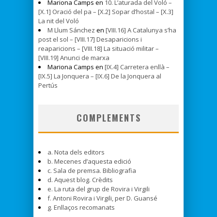
Mariona Camps en
10. L’aturada del Voló –
[X.1] Oració del pa – [X.2] Sopar d’hostal – [X.3]
La nit del Voló
M Llum Sánchez
en
[VIII.16] A Catalunya s’ha
post el sol – [VIII.17] Desaparicions i
reaparicions – [VIII.18] La situació militar –
[VIII.19] Anunci de marxa
Mariona Camps en
[IX.4] Carretera enllà –
[IX.5] La Jonquera – [IX.6] De la Jonquera al
Pertús
COMPLEMENTS
a. Nota dels editors
b. Mecenes d’aquesta edició
c. Sala de premsa. Bibliografia
d. Aquest blog. Crèdits
e. La ruta del grup de Rovira i Virgili
f. Antoni Rovira i Virgili, per D. Guansé
g. Enllaços recomanats