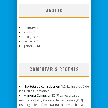
ARXIUS
maig 2014
abril 2014
març 2014
febrer 2014
gener 2014
COMENTARIS RECENTS
l'horteta de can rober en
[II.2] La Institució de
les Lletres Catalanes
Mariona Camps en
[XI.7] La recerca de
refugiats – [XI.8] Carrers de Perpinyà – [XI.9]
Fisiologia de la fam – [XI.10] La nit més freda