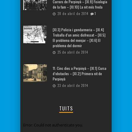
Carrers de Perpinyà – [XI.9] Fisiologia
de la fam – [XI.10] La nit més freda
28 de abril de 2014
1
[XI.3] Policia i gendarmeria – [XI.4]
Troballa d’un amic disfressat – [XI.5]
El problema del menjar – [XI.6] El
problema del dormir
25 de abril de 2014
11. Cinc dies a Perpinyà – [XI.1] Cursa
d’obstacles – [XI.2] Primera nit de
Perpinyà
23 de abril de 2014
TUITS
Error: Could not authenticate you.