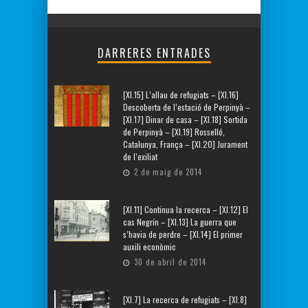
DARRERES ENTRADES
[XI.15] L’allau de refugiats – [XI.16]
Descoberta de l’estació de Perpinyà –
[XI.17] Dinar de casa – [XI.18] Sortida
de Perpinyà – [XI.19] Rosselló,
Catalunya, França – [XI.20] Jurament
de l’exiliat
2 de maig de 2014
[XI.11] Continua la recerca – [XI.12] El
cas Negrín – [XI.13] La guerra que
s’havia de perdre – [XI.14] El primer
auxili econòmic
30 de abril de 2014
[XI.7] La recerca de refugiats – [XI.8]