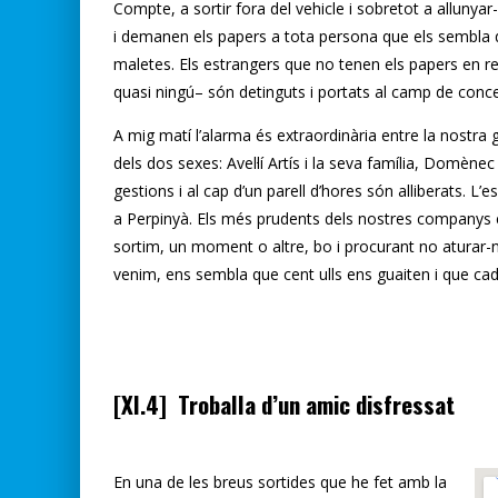
Compte, a sortir fora del vehicle i sobretot a alluny
i demanen els papers a tota persona que els sembla qu
maletes. Els estrangers que no tenen els papers en regl
quasi ningú– són detinguts i portats al camp de conce
A mig matí l’alarma és extraordinària entre la nostr
dels dos sexes: Avel·lí Artís i la seva família, Domè
gestions i al cap d’un parell d’hores són alliberats. 
a Perpinyà. Els més prudents dels nostres companys 
sortim, un moment o altre, bo i procurant no aturar-no
venim, ens sembla que cent ulls ens guaiten i que cad
[XI.4] Troballa d’un amic disfressat
En una de les breus sortides que he fet amb la