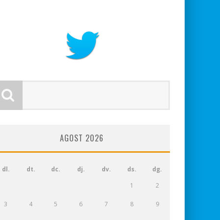
AGOST 2026
dl.
dt.
dc.
dj.
dv.
ds.
dg.
1
2
3
4
5
6
7
8
9