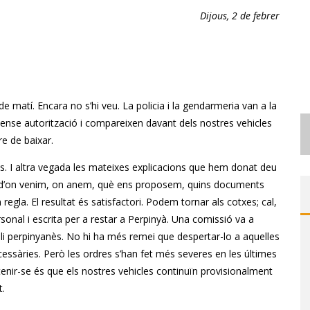
[
XI.7] LA RECERCA DE REFUGIATS - [XI.8] CARRERS DE PERPINYÀ - [XI.9] FISIOLOGIA DE LA FAM - [XI.10] LA NIT MÉS FREDA
Dijous, 2 de febrer
e matí. Encara no s’hi veu. La policia i la gendarmeria van a la
 sense autorització i compareixen davant dels nostres vehicles
e de baixar.
ats. I altra vegada les mateixes explicacions que hem donat deu
, d’on venim, on anem, què ens proposem, quins documents
regla. El resultat és satisfactori. Podem tornar als cotxes; cal,
sonal i escrita per a restar a Perpinyà. Una comissió va a
li perpinyanès. No hi ha més remei que despertar-lo a aquelles
cessàries. Però les ordres s’han fet més severes en les últimes
btenir-se és que els nostres vehicles continuïn provisionalment
t.