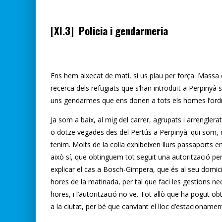
[XI.3] Policia i gendarmeria
Ens hem aixecat de matí, si us plau per força. Massa d
recerca dels refugiats que s’han introduït a Perpinyà
uns gendarmes que ens donen a tots els homes l’ordr
Ja som a baix, al mig del carrer, agrupats i arrengler
o dotze vegades des del Pertús a Perpinyà: qui som
tenim. Molts de la colla exhibeixen llurs passaports en 
això sí, que obtinguem tot seguit una autorització per
explicar el cas a Bosch-Gimpera, que és al seu domici
hores de la matinada, per tal que faci les gestions ne
hores, i l’autorització no ve. Tot allò que ha pogut o
a la ciutat, per bé que canviant el lloc d’estacionamen