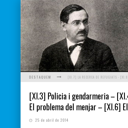
DESTAQUEM
[XI.3] Policia i gendarmeria – [XI.
El problema del menjar – [XI.6] E
25 de abril de 2014