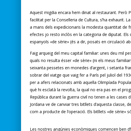
Aquest migdia encara hem dinat al restaurant. Però Pau
facilitat per la Conselleria de Cultura, s’ha exhaurit.
a mans dels expedicionaris la modesta quantitat de fr
efectes jo resto inclòs en la categoria de diputat. Els
espanyols «de sèrie» (és a dir, posats en circulació aba
Faig arqueig del meu capital familiar: unes deu mil pe
quals no resulta ésser «de sèrie» (ni els meus familiar
seixanta pessetes en monedes d’argent, i setanta fran
sobrar del viatge que vaig fer a París pel juliol del 
per a afers relacionats amb aquella Olimpíada Popul
què hi esclatà la revolta, la qual no era pas en el prog
República durant la guerra civil no tenen a les cases d
Jordana ve de canviar tres bitllets d’aquesta classe, d
com a producte de l’operació. Els bitllets «de sèrie» só
Les nostres angúnies econòmiques comencen ben d’hor