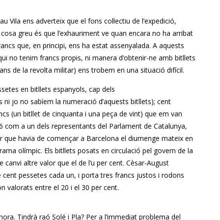
 Vila ens adverteix que el fons col·lectiu de l’expedició,
 La cosa greu és que l’exhauriment ve quan encara no ha arribat
ancs que, en principi, ens ha estat assenyalada. A aquests
 qui no tenim francs propis, ni manera d’obtenir-ne amb bitllets
ns de la revolta militar) ens trobem en una situació difícil.
ssetes en bitllets espanyols, cap dels
s ni jo no sabíem la numeració d’aquests bitllets); cent
cs (un bitllet de cinquanta i una peça de vint) que em van
1936 com a un dels representants del Parlament de Catalunya,
ar que havia de començar a Barcelona el diumenge mateix en
rama olímpic. Els bitllets posats en circulació pel govern de la
e canvi altre valor que el de l’u per cent. Cèsar-August
e cent pessetes cada un, i porta tres francs justos i rodons
n valorats entre el 20 i el 30 per cent.
a. Tindrà raó Solé i Pla? Per a l’immediat problema del