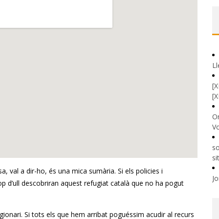
Ll
[X
[X
Or
V
so
si
, val a dir-ho, és una mica sumària. Si els policies i
Jo
p d’ull descobriran aquest refugiat català que no ha pogut
gionari. Si tots els que hem arribat poguéssim acudir al recurs