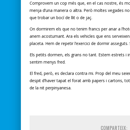
Comprovem un cop més que, en el cas nostre, és molt
menja d’una manera o altra. Però moltes vegades no
que trobar un bocí de llit o de jaç.
On dormirem els que no tenim francs per anar a l’hote
anem acostumant. Ara els vehicles que ens serveixen d
placeta. Hem de repetir l’exercici de dormir asseguts. 
Els petits dormen, els grans no tant. Estem estrets i 
sentim menys fred.
El fred, però, es declara contra mi. Prop del meu seien
despit d’haver tapat el forat amb papers i cartons, tota 
de la nit perpinyanesa.
COMPARTEIX: