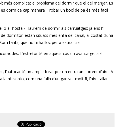
 més complicat el problema del dormir que el del menjar. Es
 es dorm de cap manera. Trobar un bocí de pa és més fàcil
l o a l’hostal? Haurem de dormir als carruatges; ja ens hi
e dormitori estan situats més enllà del canal, al costat d’una
Som tants, que no hi ha lloc per a estirar-se.
incòmodes. L’estretor té en aquest cas un avantatge: així
t, l’autocar té un ample forat per on entra un corrent d’aire. A
la nit sento, com una fulla d’un ganivet molt fi, l’aire tallant