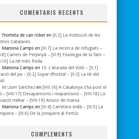
COMENTARIS RECENTS
l'horteta de can rober en
[II.2] La Institució de les
etres Catalanes
Mariona Camps en
[XI.7] La recerca de refugiats –
I.8] Carrers de Perpinyà – [XI.9] Fisiologia de la fam –
I.10] La nit més freda
Mariona Camps en
10. L’aturada del Voló – [X.1]
ació del pa – [X.2] Sopar d’hostal – [X.3] La nit del
oló
M Llum Sánchez
en
[VIII.16] A Catalunya s’ha post el
l – [VIII.17] Desaparicions i reaparicions – [VIII.18] La
tuació militar – [VIII.19] Anunci de marxa
Mariona Camps en
[IX.4] Carretera enllà – [IX.5] La
nquera – [IX.6] De la Jonquera al Pertús
COMPLEMENTS