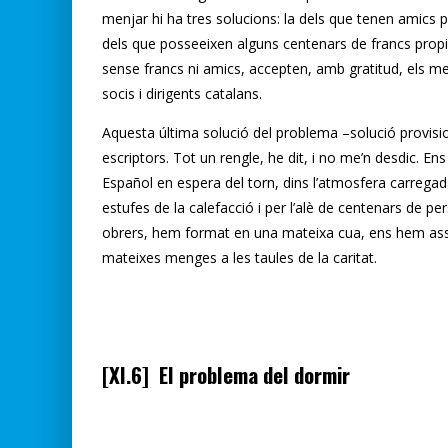
menjar hi ha tres solucions: la dels que tenen amics pa
dels que posseeixen alguns centenars de francs propis
sense francs ni amics, accepten, amb gratitud, els men
socis i dirigents catalans.
Aquesta última solució del problema –solució provisio
escriptors. Tot un rengle, he dit, i no me’n desdic. En
Español en espera del torn, dins l’atmosfera carregada, 
estufes de la calefacció i per l’alè de centenars de per
obrers, hem format en una mateixa cua, ens hem ass
mateixes menges a les taules de la caritat.
[XI.6] El problema del dormir