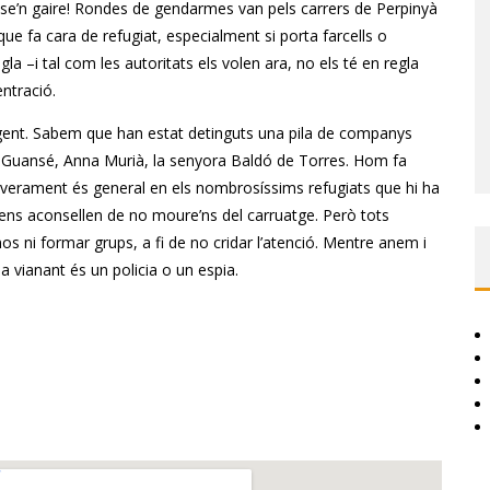
ar-se’n gaire! Rondes de gendarmes van pels carrers de Perpinyà
e fa cara de refugiat, especialment si porta farcells o
a –i tal com les autoritats els volen ara, no els té en regla
ntració.
a gent. Sabem que han estat detinguts una pila de companys
nec Guansé, Anna Murià, la senyora Baldó de Torres. Hom fa
L’esverament és general en els nombrosíssims refugiats que hi ha
ens aconsellen de no moure’ns del carruatge. Però tots
s ni formar grups, a fi de no cridar l’atenció. Mentre anem i
a vianant és un policia o un espia.