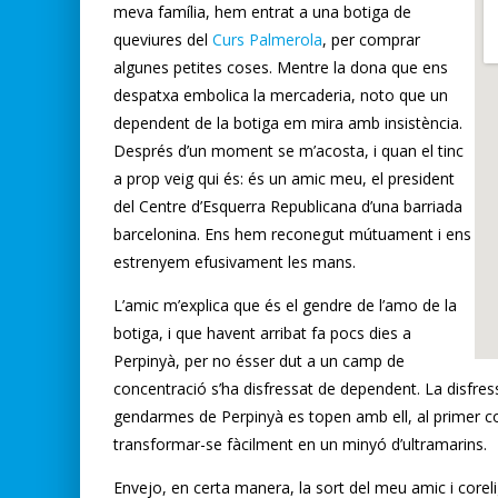
meva família, hem entrat a una botiga de
queviures del
Curs Palmerola
, per comprar
algunes petites coses. Mentre la dona que ens
despatxa embolica la mercaderia, noto que un
dependent de la botiga em mira amb insistència.
Després d’un moment se m’acosta, i quan el tinc
a prop veig qui és: és un amic meu, el president
del Centre d’Esquerra Republicana d’una barriada
barcelonina. Ens hem reconegut mútuament i ens
estrenyem efusivament les mans.
L’amic m’explica que és el gendre de l’amo de la
botiga, i que havent arribat fa pocs dies a
Perpinyà, per no ésser dut a un camp de
concentració s’ha disfressat de dependent. La disfressa
gendarmes de Perpinyà es topen amb ell, al primer co
transformar-se fàcilment en un minyó d’ultramarins.
Envejo, en certa manera, la sort del meu amic i coreli