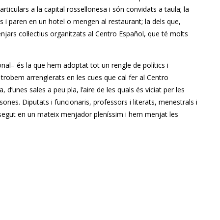
rticulars a la capital rossellonesa i són convidats a taula; la
 i paren en un hotel o mengen al restaurant; la dels que,
jars col·lectius organitzats al Centro Español, que té molts
nal– és la que hem adoptat tot un rengle de polítics i
s trobem arrenglerats en les cues que cal fer al Centro
d’unes sales a peu pla, l’aire de les quals és viciat per les
sones. Diputats i funcionaris, professors i literats, menestrals i
egut en un mateix menjador pleníssim i hem menjat les