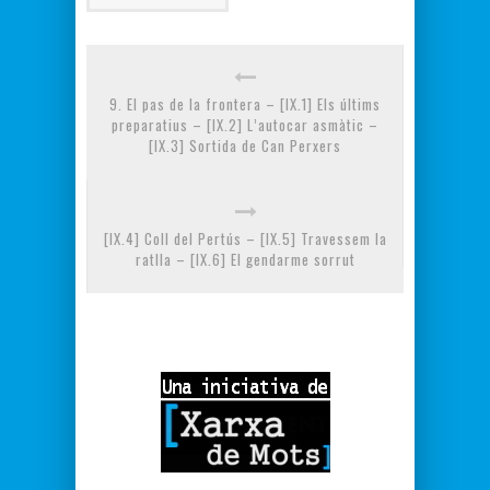
9. El pas de la frontera – [IX.1] Els últims
preparatius – [IX.2] L’autocar asmàtic –
[IX.3] Sortida de Can Perxers
[IX.4] Coll del Pertús – [IX.5] Travessem la
ratlla – [IX.6] El gendarme sorrut