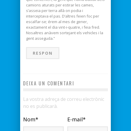
camions aturats per estirar les cames,
s’asseia per terra allà on podia i
interceptava el pas. D’altres feien foc per
escalfar-se; érem al mes de gener,
exactament el dia vint-i-quatre, i feia fred.
Nosaltres anàvem sortejant els vehicles i la
gent asseguda.”
RESPON
DEIXA UN COMENTARI
La vostra adreça de correu electrònic
no es publicarà.
Nom
*
E-mail
*