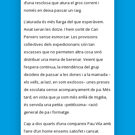
d’una resclosa que atura el gros corrent i
només en deixa passar un raig.
L’aturada és més llarga del que esperàvem.
Aviat seran les dotze. I hem sortit de Can
Perxers sense esmorzar. Les provisions
col·lectives dels expedicionaris són tan
escasses que no permeten altra cosa sinó
distribuir una mena de berenar. Veient que
l’espera continua, la intendència del grup
decideix de passar a les dones i a la mainada –
els vells, ai las!, en som exclosos– unes preses
de xocolata sense acompanyament de pa. Més
tard, en vista que ja som més enllà de migdia,
és servida una petita –petitíssima– ració
general de pa i formatge.
Cap a dos quarts d’una compareix Pau Vila amb
l’aire d’un home ensems satisfet i cansat.