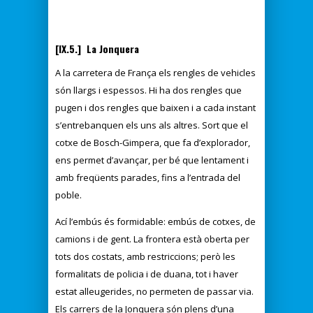
[IX.5.] La Jonquera
A la carretera de França els rengles de vehicles
són llargs i espessos. Hi ha dos rengles que
pugen i dos rengles que baixen i a cada instant
s’entrebanquen els uns als altres. Sort que el
cotxe de Bosch-Gimpera, que fa d’explorador,
ens permet d’avançar, per bé que lentament i
amb freqüents parades, fins a l’entrada del
poble.
Ací l’embús és formidable: embús de cotxes, de
camions i de gent. La frontera està oberta per
tots dos costats, amb restriccions; però les
formalitats de policia i de duana, tot i haver
estat alleugerides, no permeten de passar via.
Els carrers de la Jonquera són plens d’una