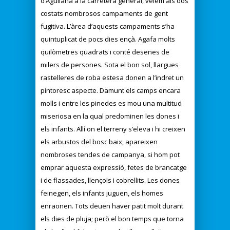
d’Agullana a la carretera general, veiem als dos
costats nombrosos campaments de gent
fugitiva. L’àrea d’aquests campaments s’ha
quintuplicat de pocs dies ençà. Agafa molts
quilòmetres quadrats i conté desenes de
milers de persones. Sota el bon sol, llargues
rastelleres de roba estesa donen a l’indret un
pintoresc aspecte. Damunt els camps encara
molls i entre les pinedes es mou una multitud
miseriosa en la qual predominen les dones i
els infants. Allí on el terreny s’eleva i hi creixen
els arbustos del bosc baix, apareixen
nombroses tendes de campanya, si hom pot
emprar aquesta expressió, fetes de brancatge
i de flassades, llençols i cobrellits. Les dones
feinegen, els infants juguen, els homes
enraonen. Tots deuen haver patit molt durant
els dies de pluja; però el bon temps que torna