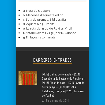
a. Nota dels editors
b. Mecenes d’aquesta edició
c. Sala de premsa. Bibliografia
d. Aquest blog. Crèdits
e. La ruta del grup de Rovira i Virgili
f. Antoni Rovira i Virgili, per D. Guansé
g. Enllaços recomanats
DARRERES ENTRADES
[XI.15] L’allau de refugiats – [XI.16]
Descoberta de l’estació de Perpinyà –
[XI.17] Dinar de casa – [XI.18] Sortida
de Perpinyà – [XI.19] Rosselló,
Catalunya, França – [XI.20] Jurament
de l’exiliat
2 de maig de 2014