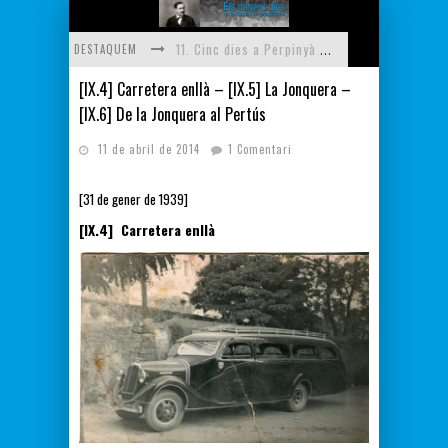
DESTAQUEM
11. Cinc dies a Perpinyà - [XI.1] Cursa d'obstacles - [XI.2] Primera nit de Perpinyà
[IX.4] Carretera enllà – [IX.5] La Jonquera –
[X.4] Carrers del Voló - [X.5] Els primers amics - [X.6] Il·lusió d'infant - [X.7] Cap a Perpinyà
[IX.6] De la Jonquera al Pertús
[XI.15] L'allau de refugiats - [XI.16] Descoberta de l'estació de Perpinyà - [XI.17] Dinar de casa - [XI.18] Sortida de Perpinyà - [XI.19] Rosselló, Catalunya, França - [XI.20] Jurament de l'exiliat
11 de abril de 2014
1 Comentari
[XI.11] Continua la recerca - [XI.12] El cas Negrín - [XI.13] La guerra que s'havia de perdre - [XI.14] El primer auxili econòmic
[XI.7] La recerca de refugiats - [XI.8] Carrers de Perpinyà - [XI.9] Fisiologia de la fam - [XI.10] La nit més freda
[31 de gener de 1939]
[IX.4] Carretera enllà
[XI.3] Policia i gendarmeria - [XI.4] Troballa d'un amic disfressat - [XI.5] El problema del menjar - [XI.6] El problema del dormir