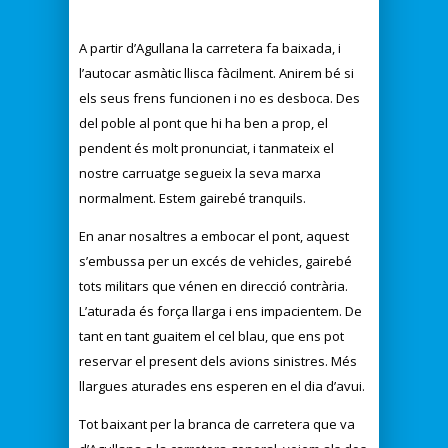
A partir d’Agullana la carretera fa baixada, i
l’autocar asmàtic llisca fàcilment. Anirem bé si
els seus frens funcionen i no es desboca. Des
del poble al pont que hi ha ben a prop, el
pendent és molt pronunciat, i tanmateix el
nostre carruatge segueix la seva marxa
normalment. Estem gairebé tranquils.
En anar nosaltres a embocar el pont, aquest
s’embussa per un excés de vehicles, gairebé
tots militars que vénen en direcció contrària.
L’aturada és força llarga i ens impacientem. De
tant en tant guaitem el cel blau, que ens pot
reservar el present dels avions sinistres. Més
llargues aturades ens esperen en el dia d’avui.
Tot baixant per la branca de carretera que va