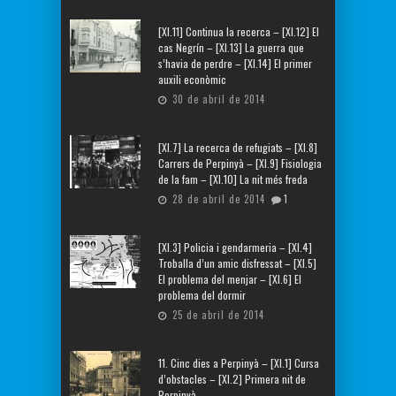
[XI.11] Continua la recerca – [XI.12] El
cas Negrín – [XI.13] La guerra que
s’havia de perdre – [XI.14] El primer
auxili econòmic
30 de abril de 2014
[XI.7] La recerca de refugiats – [XI.8]
Carrers de Perpinyà – [XI.9] Fisiologia
de la fam – [XI.10] La nit més freda
28 de abril de 2014
1
[XI.3] Policia i gendarmeria – [XI.4]
Troballa d’un amic disfressat – [XI.5]
El problema del menjar – [XI.6] El
problema del dormir
25 de abril de 2014
11. Cinc dies a Perpinyà – [XI.1] Cursa
d’obstacles – [XI.2] Primera nit de
Perpinyà