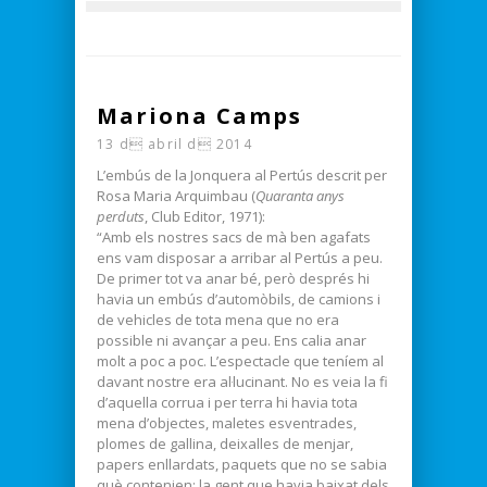
Mariona Camps
13 d abril d 2014
L’embús de la Jonquera al Pertús descrit per
Rosa Maria Arquimbau (
Quaranta anys
perduts
, Club Editor, 1971):
“Amb els nostres sacs de mà ben agafats
ens vam disposar a arribar al Pertús a peu.
De primer tot va anar bé, però després hi
havia un embús d’automòbils, de camions i
de vehicles de tota mena que no era
possible ni avançar a peu. Ens calia anar
molt a poc a poc. L’espectacle que teníem al
davant nostre era al·lucinant. No es veia la fi
d’aquella corrua i per terra hi havia tota
mena d’objectes, maletes esventrades,
plomes de gallina, deixalles de menjar,
papers enllardats, paquets que no se sabia
què contenien; la gent que havia baixat dels