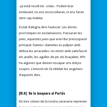
–Ja està resolt tot –crida–. Podem tirar
endavant; no ens escorcollaran, ni ens faran
obrir cap maleta.
Esclat d’alegria dins l’autocar. Les dones
prorrompen en exclamacions. Passaran les
joies, aquestes joies que eren llur preocupació
principal. Dames i dametes es palpen amb
delícia les arracades i es miren amb satisfacció
els anells, les agulles de pit, els braçalets. N’hi
ha algunes que deixen escapar uns dolços
sospirs. L’emoció els fa oblidar les angúnies
d’aquests dies.
[IX.6] De la Jonquera al Pertús
Els tres cotxes de la nostra caravana reprenen