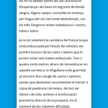
els ho fa oblidar: tenen als ulls una lluïssor
d’esperança i als llavis un mig riure de tímida
alegria. Alguns camps, convertits en estanys
per l’aigua del cel, han estat abandonats, i en
els tolls fangosos resten matalassos i coixins,
robes i estris.
Ja no és solament la carretera de França la que
està embussada per l’excés de vehicles; els
primers trossos de les rutes i camins que hi
porten estan així mateix embussats. Tres o
quatre-cents metres abans de desembocar en
aquella carretera, la d’Agullana està guarnida
al seu torn d’un rengle de carros i camions
parats que destorben enormement el trànsit. A
còpia de paciència i de temps, de tocs de
clàxon i de crits, arribem a la bifurcació i
prenem la direcció de la Jonquera. Ve el
moment de les màximes dificultats.