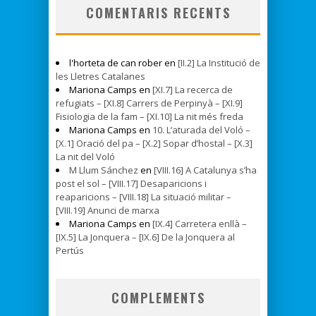
COMENTARIS RECENTS
l'horteta de can rober en
[II.2] La Institució de
les Lletres Catalanes
Mariona Camps en
[XI.7] La recerca de
refugiats – [XI.8] Carrers de Perpinyà – [XI.9]
Fisiologia de la fam – [XI.10] La nit més freda
Mariona Camps en
10. L’aturada del Voló –
[X.1] Oració del pa – [X.2] Sopar d’hostal – [X.3]
La nit del Voló
M Llum Sánchez
en
[VIII.16] A Catalunya s’ha
post el sol – [VIII.17] Desaparicions i
reaparicions – [VIII.18] La situació militar –
[VIII.19] Anunci de marxa
Mariona Camps en
[IX.4] Carretera enllà –
[IX.5] La Jonquera – [IX.6] De la Jonquera al
Pertús
COMPLEMENTS