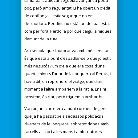
la marxa. L’autocar segueix avançant a poc a
poc, però amb regularitat. Li he obert un crèdit
de confiança, i estic segur que no em
defraudarà. Per dins no està tan desballestat
com per fora. Perdo la por que caigui a miques
damunt de la ruta.
Ara sembla que l’autocar va amb més lentitud.
És que està a punt d’espatllar-se o que jo estic
més neguitós? Em creia que era cosa d’uns
quants minuts l’anar de la Jonquera al Pertús, i
havia dit, en reprendre el viatge, que d’un
moment a l’altre arribaríem a la ratlla. Ens hi
acostem, és clar; però triguem a arribar-hi.
Van pujant carretera amunt corrues de gent
que ja ha passat pels sedassos policíacs i
duaners de la Jonquera, sobretot dones amb
farcells al cap i a les mans i amb criatures