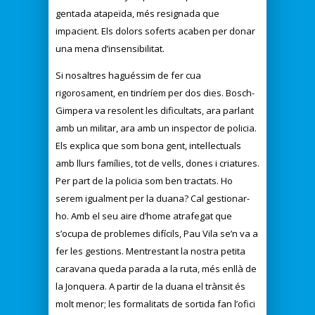
gentada atapeïda, més resignada que
impacient. Els dolors soferts acaben per donar
una mena d’insensibilitat.
Si nosaltres haguéssim de fer cua
rigorosament, en tindríem per dos dies. Bosch-
Gimpera va resolent les dificultats, ara parlant
amb un militar, ara amb un inspector de policia.
Els explica que som bona gent, intel·lectuals
amb llurs famílies, tot de vells, dones i criatures.
Per part de la policia som ben tractats. Ho
serem igualment per la duana? Cal gestionar-
ho. Amb el seu aire d’home atrafegat que
s’ocupa de problemes difícils, Pau Vila se’n va a
fer les gestions. Mentrestant la nostra petita
caravana queda parada a la ruta, més enllà de
la Jonquera. A partir de la duana el trànsit és
molt menor; les formalitats de sortida fan l’ofici