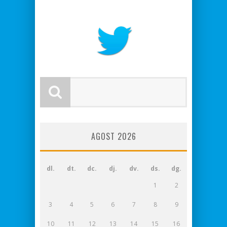
AGOST 2026
dl.
dt.
dc.
dj.
dv.
ds.
dg.
1
2
3
4
5
6
7
8
9
10
11
12
13
14
15
16