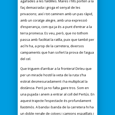
agafades a les faldilles. Mares i fills porten a la
faç demacrada i groga el senyal de les
privacions; així i tot caminen amb un pas ràpid,
amb un coratge alegre, amb una expressió
d’esperança, com qui ja és a punt d’entrar a la
terra promesa. Es veu, però, que no tothom
passa amb facilitat la ratlla, puix que també per
ací hi ha, a prop de la carretera, diversos
campaments que han sofert la prova de l’aigua
del cel.
Que triguem d’arribar a la frontera! Diríeu que
per un miracle hostil la veta de la ruta s’ha
estirat desmesuradament i ha multiplicat la
distància. Però ja no falta gaire tros. Som en
una pujada i anem a entrar al coll del Pertús. En
aquest trajecte l’espectacle és profundament
llastimós. A banda i banda de la carretera hi ha
un doble rengle de cotxes i camions espatllats i