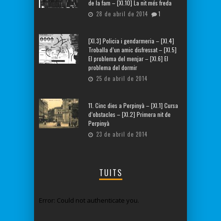
de la fam – [XI.10] La nit més freda
28 de abril de 2014
1
[XI.3] Policia i gendarmeria – [XI.4]
Troballa d’un amic disfressat – [XI.5]
El problema del menjar – [XI.6] El
problema del dormir
25 de abril de 2014
11. Cinc dies a Perpinyà – [XI.1] Cursa
d’obstacles – [XI.2] Primera nit de
Perpinyà
23 de abril de 2014
TUITS
Error: Could not authenticate you.