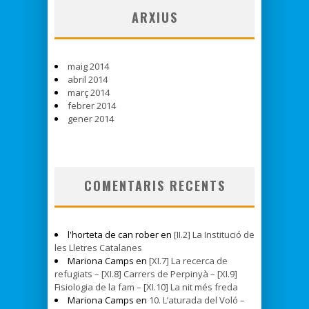
ARXIUS
maig 2014
abril 2014
març 2014
febrer 2014
gener 2014
COMENTARIS RECENTS
l'horteta de can rober en
[II.2] La Institució de
les Lletres Catalanes
Mariona Camps en
[XI.7] La recerca de
refugiats – [XI.8] Carrers de Perpinyà – [XI.9]
Fisiologia de la fam – [XI.10] La nit més freda
Mariona Camps en
10. L’aturada del Voló –