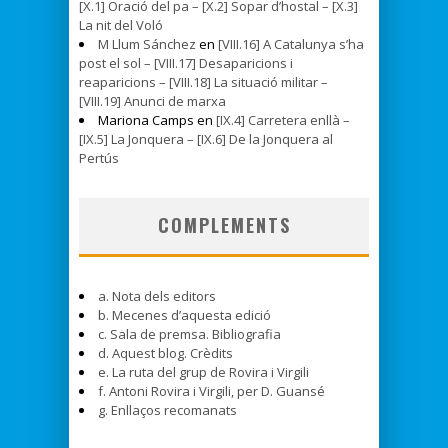
[X.1] Oració del pa – [X.2] Sopar d’hostal – [X.3]
La nit del Voló
M Llum Sánchez
en
[VIII.16] A Catalunya s’ha
post el sol – [VIII.17] Desaparicions i
reaparicions – [VIII.18] La situació militar –
[VIII.19] Anunci de marxa
Mariona Camps en
[IX.4] Carretera enllà –
[IX.5] La Jonquera – [IX.6] De la Jonquera al
Pertús
COMPLEMENTS
a. Nota dels editors
b. Mecenes d’aquesta edició
c. Sala de premsa. Bibliografia
d. Aquest blog. Crèdits
e. La ruta del grup de Rovira i Virgili
f. Antoni Rovira i Virgili, per D. Guansé
g. Enllaços recomanats