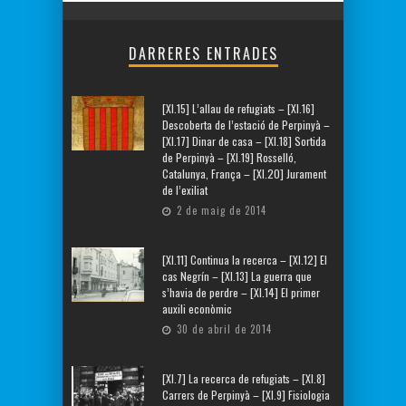
DARRERES ENTRADES
[XI.15] L’allau de refugiats – [XI.16]
Descoberta de l’estació de Perpinyà –
[XI.17] Dinar de casa – [XI.18] Sortida
de Perpinyà – [XI.19] Rosselló,
Catalunya, França – [XI.20] Jurament
de l’exiliat
2 de maig de 2014
[XI.11] Continua la recerca – [XI.12] El
cas Negrín – [XI.13] La guerra que
s’havia de perdre – [XI.14] El primer
auxili econòmic
30 de abril de 2014
[XI.7] La recerca de refugiats – [XI.8]
Carrers de Perpinyà – [XI.9] Fisiologia