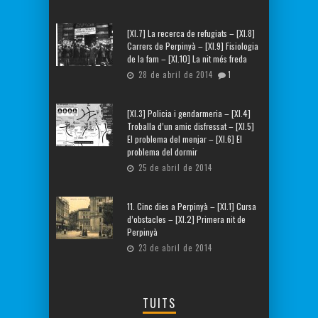
[XI.7] La recerca de refugiats – [XI.8]
Carrers de Perpinyà – [XI.9] Fisiologia
de la fam – [XI.10] La nit més freda
28 de abril de 2014
1
[XI.3] Policia i gendarmeria – [XI.4]
Troballa d’un amic disfressat – [XI.5]
El problema del menjar – [XI.6] El
problema del dormir
25 de abril de 2014
11. Cinc dies a Perpinyà – [XI.1] Cursa
d’obstacles – [XI.2] Primera nit de
Perpinyà
23 de abril de 2014
TUITS