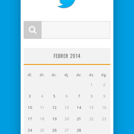
FEBRER 2014
dl.
dt.
dc.
dj.
dv.
ds.
dg.
1
2
3
4
5
6
7
8
9
10
11
12
13
14
15
16
17
18
19
20
21
22
23
24
25
26
27
28