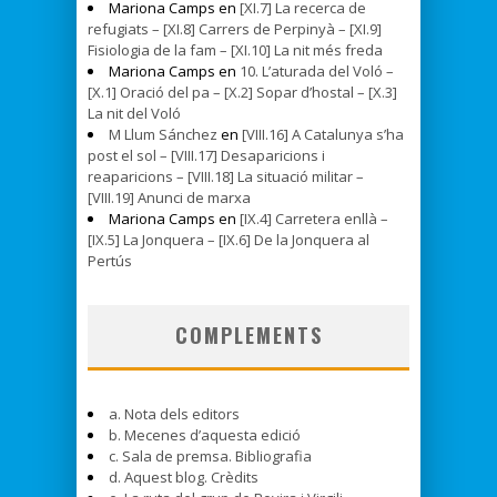
Mariona Camps en
[XI.7] La recerca de
refugiats – [XI.8] Carrers de Perpinyà – [XI.9]
Fisiologia de la fam – [XI.10] La nit més freda
Mariona Camps en
10. L’aturada del Voló –
[X.1] Oració del pa – [X.2] Sopar d’hostal – [X.3]
La nit del Voló
M Llum Sánchez
en
[VIII.16] A Catalunya s’ha
post el sol – [VIII.17] Desaparicions i
reaparicions – [VIII.18] La situació militar –
[VIII.19] Anunci de marxa
Mariona Camps en
[IX.4] Carretera enllà –
[IX.5] La Jonquera – [IX.6] De la Jonquera al
Pertús
COMPLEMENTS
a. Nota dels editors
b. Mecenes d’aquesta edició
c. Sala de premsa. Bibliografia
d. Aquest blog. Crèdits