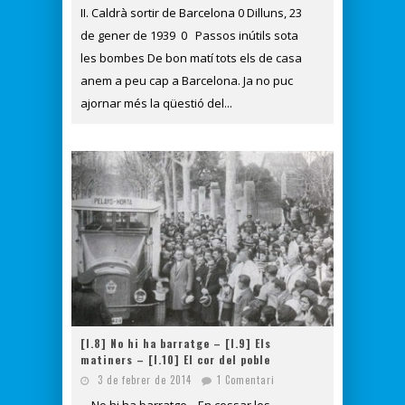
II. Caldrà sortir de Barcelona 0 Dilluns, 23
de gener de 1939 0 Passos inútils sota
les bombes De bon matí tots els de casa
anem a peu cap a Barcelona. Ja no puc
ajornar més la qüestió del...
[I.8] No hi ha barratge – [I.9] Els
matiners – [I.10] El cor del poble
3 de febrer de 2014
1 Comentari
No hi ha barratge En cessar les