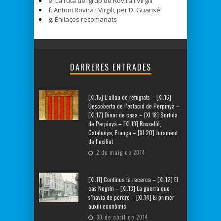
e. La ruta del grup de Rovira i Virgili
f. Antoni Rovira i Virgili, per D. Guansé
g. Enllaços recomanats
DARRERES ENTRADES
[XI.15] L’allau de refugiats – [XI.16]
Descoberta de l’estació de Perpinyà –
[XI.17] Dinar de casa – [XI.18] Sortida
de Perpinyà – [XI.19] Rosselló,
Catalunya, França – [XI.20] Jurament
de l’exiliat
2 de maig de 2014
[XI.11] Continua la recerca – [XI.12] El
cas Negrín – [XI.13] La guerra que
s’havia de perdre – [XI.14] El primer
auxili econòmic
30 de abril de 2014