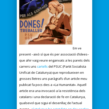
Em ve
present –això sí que és per associació d’idees–
que ahir vaig veure enganxats a les parets dels
carrers uns
cartells
del PSUC (Partit Socialista
Unificat de Catalunya) que reprodueixen en
grosses lletres uns paràgrafs d’un article meu
publicat fa pocs dies a «La Humanitat». Aquell
article era una invocació a la resistència dels
catalans i una declaració de fe en Catalunya,
qualsevol que sigui el desenllaç de l’actual