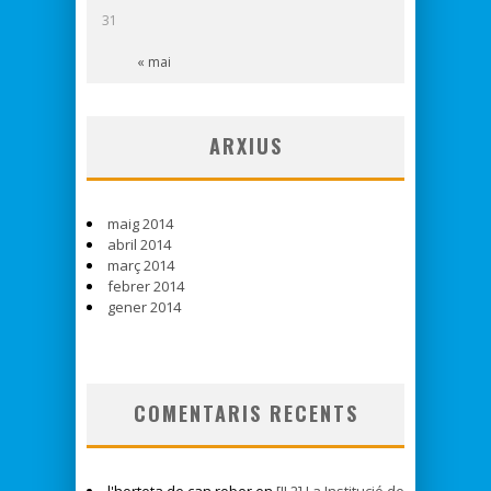
31
« mai
ARXIUS
maig 2014
abril 2014
març 2014
febrer 2014
gener 2014
COMENTARIS RECENTS
l'horteta de can rober en
[II.2] La Institució de