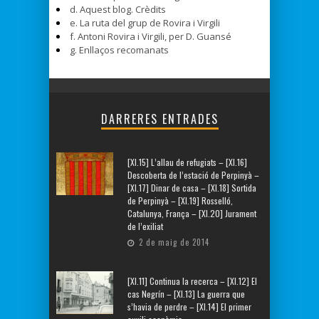
d. Aquest blog. Crèdits
e. La ruta del grup de Rovira i Virgili
f. Antoni Rovira i Virgili, per D. Guansé
g. Enllaços recomanats
DARRERES ENTRADES
[XI.15] L’allau de refugiats – [XI.16]
Descoberta de l’estació de Perpinyà –
[XI.17] Dinar de casa – [XI.18] Sortida
de Perpinyà – [XI.19] Rosselló,
Catalunya, França – [XI.20] Jurament
de l’exiliat
2 de maig de 2014
[XI.11] Continua la recerca – [XI.12] El
cas Negrín – [XI.13] La guerra que
s’havia de perdre – [XI.14] El primer