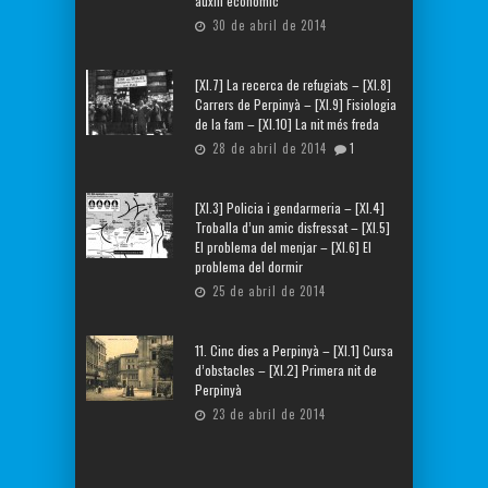
auxili econòmic
30 de abril de 2014
[XI.7] La recerca de refugiats – [XI.8]
Carrers de Perpinyà – [XI.9] Fisiologia
de la fam – [XI.10] La nit més freda
28 de abril de 2014
1
[XI.3] Policia i gendarmeria – [XI.4]
Troballa d’un amic disfressat – [XI.5]
El problema del menjar – [XI.6] El
problema del dormir
25 de abril de 2014
11. Cinc dies a Perpinyà – [XI.1] Cursa
d’obstacles – [XI.2] Primera nit de
Perpinyà
23 de abril de 2014