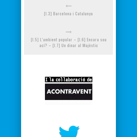
[I.3] Barcelona i Catalunya
[I.5] L’ambient popular – [I.6] Encara sou
ací? – [I.7] Un dinar al Majèstic