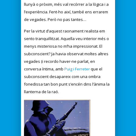
llunyà o pròxim, més val recórrer a la lògica i a
l’experiència. Fent-ho així, també ens errarem
de vegades. Però no pas tantes…
Per la virtut d’aquest raonament realista em
sento tranquil·litzat. Aquella veu interior més o
menys misteriosa no m’ha impressionat. El
subconscient? Ja havia observat moltes altres
vegades (i recordo haver-ne parlat, en
conversa íntima, amb
Puig i Ferreter
que el
subconscient desapareix com una ombra
fonedissa tan bon punt s’encén dins l’ànima la
llanterna de la raó.