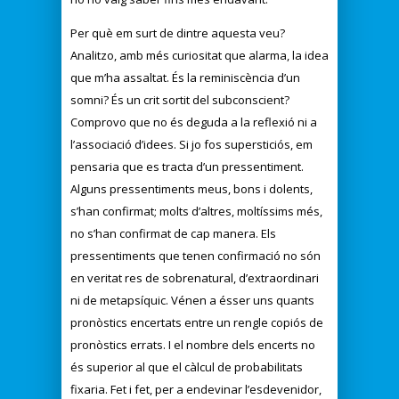
Per què em surt de dintre aquesta veu?
Analitzo, amb més curiositat que alarma, la idea
que m’ha assaltat. És la reminiscència d’un
somni? És un crit sortit del subconscient?
Comprovo que no és deguda a la reflexió ni a
l’associació d’idees. Si jo fos supersticiós, em
pensaria que es tracta d’un pressentiment.
Alguns pressentiments meus, bons i dolents,
s’han confirmat; molts d’altres, moltíssims més,
no s’han confirmat de cap manera. Els
pressentiments que tenen confirmació no són
en veritat res de sobrenatural, d’extraordinari
ni de metapsíquic. Vénen a ésser uns quants
pronòstics encertats entre un rengle copiós de
pronòstics errats. I el nombre dels encerts no
és superior al que el càlcul de probabilitats
fixaria. Fet i fet, per a endevinar l’esdevenidor,