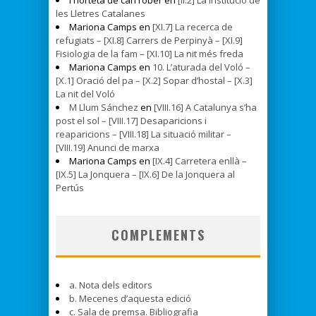
les Lletres Catalanes
Mariona Camps en
[XI.7] La recerca de
refugiats – [XI.8] Carrers de Perpinyà – [XI.9]
Fisiologia de la fam – [XI.10] La nit més freda
Mariona Camps en
10. L’aturada del Voló –
[X.1] Oració del pa – [X.2] Sopar d’hostal – [X.3]
La nit del Voló
M Llum Sánchez
en
[VIII.16] A Catalunya s’ha
post el sol – [VIII.17] Desaparicions i
reaparicions – [VIII.18] La situació militar –
[VIII.19] Anunci de marxa
Mariona Camps en
[IX.4] Carretera enllà –
[IX.5] La Jonquera – [IX.6] De la Jonquera al
Pertús
COMPLEMENTS
a. Nota dels editors
b. Mecenes d’aquesta edició
c. Sala de premsa. Bibliografia