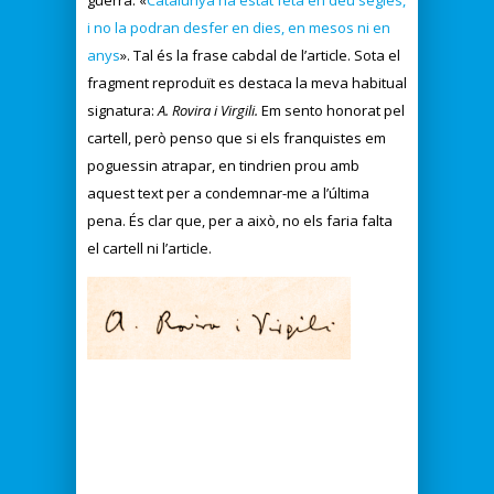
guerra. «
Catalunya ha estat feta en deu segles,
i no la podran desfer en dies, en mesos ni en
anys
». Tal és la frase cabdal de l’article. Sota el
fragment reproduït es destaca la meva habitual
signatura:
A. Ro
vira
i
Virgili
.
Em sento honorat pel
cartell, però penso que si els franquistes em
poguessin atrapar, en tindrien prou amb
aquest text per a condemnar-me a l’última
pena. És clar que, per a això, no els faria falta
el cartell ni l’article.