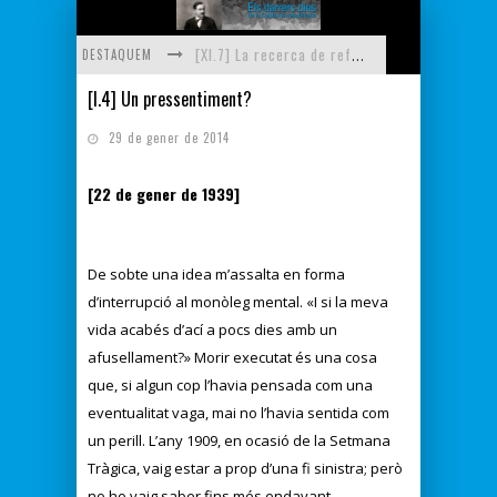
DESTAQUEM
[XI.7] La recerca de refugiats - [XI.8] Carrers de Perpinyà - [XI.9] Fisiologia de la fam - [XI.10] La nit més freda
[I.4] Un pressentiment?
[XI.3] Policia i gendarmeria - [XI.4] Troballa d'un amic disfressat - [XI.5] El problema del menjar - [XI.6] El problema del dormir
11. Cinc dies a Perpinyà - [XI.1] Cursa d'obstacles - [XI.2] Primera nit de Perpinyà
29 de gener de 2014
[X.4] Carrers del Voló - [X.5] Els primers amics - [X.6] Il·lusió d'infant - [X.7] Cap a Perpinyà
[22 de gener de 1939
]
[XI.15] L'allau de refugiats - [XI.16] Descoberta de l'estació de Perpinyà - [XI.17] Dinar de casa - [XI.18] Sortida de Perpinyà - [XI.19] Rosselló, Catalunya, França - [XI.20] Jurament de l'exiliat
[XI.11] Continua la recerca - [XI.12] El cas Negrín - [XI.13] La guerra que s'havia de perdre - [XI.14] El primer auxili econòmic
De sobte una idea m’assalta en forma
d’interrupció al monòleg mental. «I si la meva
vida acabés d’ací a pocs dies amb un
afusellament?» Morir executat és una cosa
que, si algun cop l’havia pensada com una
eventualitat vaga, mai no l’havia sentida com
un perill. L’any 1909, en ocasió de la Setmana
Tràgica, vaig estar a prop d’una fi sinistra; però
no ho vaig saber fins més endavant.