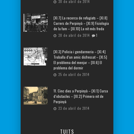
30 de abril de 2014
[XI.7] La recerca de refugiats – [XI.8]
Carrers de Perpinyà – [XI.9] Fisiologia
de la fam – [XI.10] La nit més freda
28 de abril de 2014
1
[XI.3] Policia i gendarmeria – [XI.4]
Troballa d’un amic disfressat – [XI.5]
El problema del menjar – [XI.6] El
problema del dormir
25 de abril de 2014
11. Cinc dies a Perpinyà – [XI.1] Cursa
d’obstacles – [XI.2] Primera nit de
Perpinyà
23 de abril de 2014
TUITS