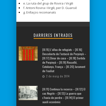
e. La ruta del grup de Rovira i Virgili
f. Antoni Rovira i Virgili, per D. Guansé
g. Enllaços recomanats
DARRERES ENTRADES
[XI.15] L’allau de refugiats – [XI.16]
Descoberta de l’estació de Perpinyà –
[XI.17] Dinar de casa – [XI.18] Sortida
de Perpinyà – [XI.19] Rosselló,
Catalunya, França – [XI.20] Jurament
de l’exiliat
2 de maig de 2014
[XI.11] Continua la recerca – [XI.12] El
cas Negrín – [XI.13] La guerra que
s’havia de perdre – [XI.14] El primer
auxili econòmic