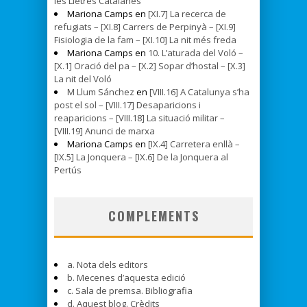
les Lletres Catalanes
Mariona Camps en
[XI.7] La recerca de
refugiats – [XI.8] Carrers de Perpinyà – [XI.9]
Fisiologia de la fam – [XI.10] La nit més freda
Mariona Camps en
10. L’aturada del Voló –
[X.1] Oració del pa – [X.2] Sopar d’hostal – [X.3]
La nit del Voló
M Llum Sánchez
en
[VIII.16] A Catalunya s’ha
post el sol – [VIII.17] Desaparicions i
reaparicions – [VIII.18] La situació militar –
[VIII.19] Anunci de marxa
Mariona Camps en
[IX.4] Carretera enllà –
[IX.5] La Jonquera – [IX.6] De la Jonquera al
Pertús
COMPLEMENTS
a. Nota dels editors
b. Mecenes d’aquesta edició
c. Sala de premsa. Bibliografia
d. Aquest blog. Crèdits