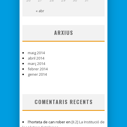
26
27
28
29
30
31
« abr
ARXIUS
maig 2014
abril 2014
març 2014
febrer 2014
gener 2014
COMENTARIS RECENTS
l'horteta de can rober en
[II.2] La Institució de