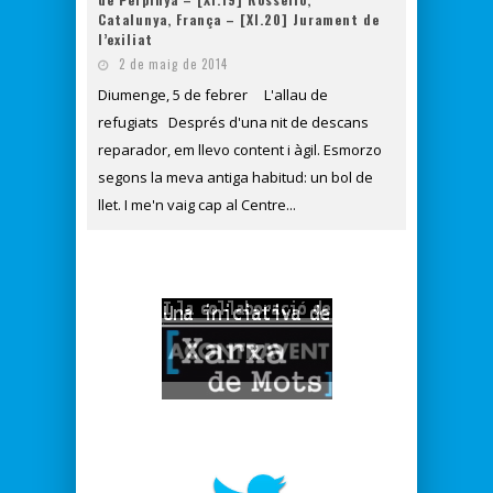
Catalunya, França – [XI.20] Jurament de
l’exiliat
2 de maig de 2014
Diumenge, 5 de febrer L'allau de
refugiats Després d'una nit de descans
reparador, em llevo content i àgil. Esmorzo
segons la meva antiga habitud: un bol de
llet. I me'n vaig cap al Centre...