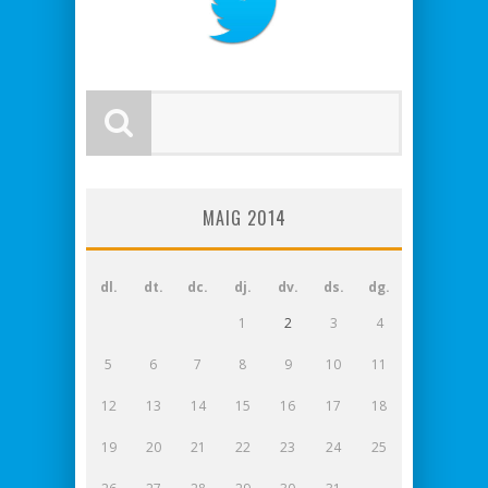
MAIG 2014
dl.
dt.
dc.
dj.
dv.
ds.
dg.
1
2
3
4
5
6
7
8
9
10
11
12
13
14
15
16
17
18
19
20
21
22
23
24
25