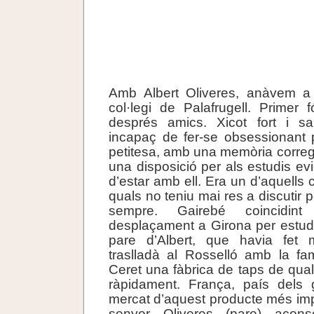
Amb Albert Oliveres, anàvem a 
col·legi de Palafrugell. Primer
després amics. Xicot fort i sa
incapaç de fer-se obsessionant 
petitesa, amb una memòria corregi
una disposició per als estudis ev
d’estar amb ell. Era un d’aquell
quals no teniu mai res a discutir
sempre. Gairebé coincidi
desplaçament a Girona per estudiar
pare d’Albert, que havia fet 
traslladà al Rosselló amb la fam
Ceret una fàbrica de taps de qual
ràpidament. França, país dels 
mercat d’aquest producte més imp
senyor Oliveres (pare) aconseg