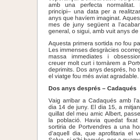
amb una perfecta normalitat. 
principi– una data per a realitza
anys que havíem imaginat. Aquest 
mes de juny següent a l’acaba
general, o sigui, amb vuit anys de 
Aquesta primera sortida no fou pa
Les immenses desgràcies ocorre
massa immediates i obsessio
creuer molt curt i tornàrem a Por
deprimits. Dos anys després, ho t
el viatge fou més aviat agradable.
Dos anys després – Cadaqués
Vaig arribar a Cadaqués amb l’a
dia 14 de juny. El dia 15, a mitja
quillat del meu amic Albert, passe
la població. Havia quedat fixat
sortiria de Portvendres a una h
d’aquell dia, que aprofitaria el 
Selva, si n’hi hagués, per a guan