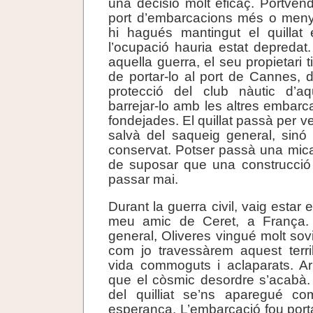
una decisió molt eficaç. Portve
port d’embarcacions més o men
hi hagués mantingut el quillat
l’ocupació hauria estat depredat. 
aquella guerra, el seu propietari t
de portar-lo al port de Cannes, d
protecció del club nàutic d’aq
barrejar-lo amb les altres embarc
fondejades. El quillat passà per ve
salvà del saqueig general, sinó
conservat. Potser passà una mic
de suposar que una construcció 
passar mai.
Durant la guerra civil, vaig estar
meu amic de Ceret, a França. 
general, Oliveres vingué molt sovi
com jo travessàrem aquest terri
vida commoguts i aclaparats. Ar
que el còsmic desordre s’acabà. I
del quilliat se’ns aparegué c
esperança. L’embarcació fou por