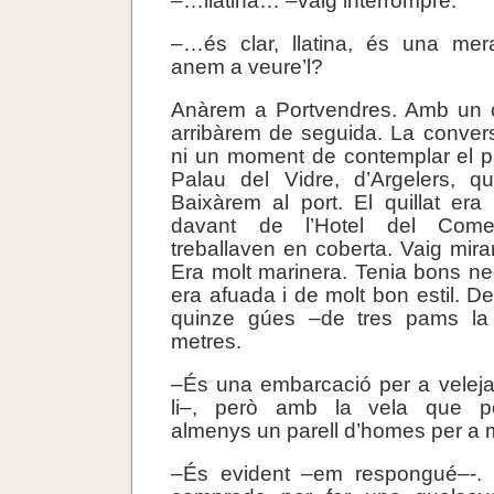
–…llatina… –vaig interrompre.
–…és clar, llatina, és una mer
anem a veure’l?
Anàrem a Portvendres. Amb un 
arribàrem de seguida. La conve
ni un moment de contemplar el p
Palau del Vidre, d’Argelers, q
Baixàrem al port. El quillat era 
davant de l’Hotel del Comer
treballaven en coberta. Vaig mira
Era molt marinera. Tenia bons ned
era afuada i de molt bon estil. De
quinze gúes –de tres pams l
metres.
–És una embarcació per a velejar
li–, però amb la vela que po
almenys un parell d’homes per a m
–És evident –em respongué–-. 