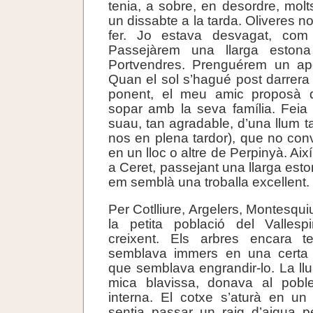
tenia, a sobre, en desordre, molts
un dissabte a la tarda. Oliveres no
fer. Jo estava desvagat, com
Passejàrem una llarga eston
Portvendres. Prenguérem un ape
Quan el sol s’hagué post darrer
ponent, el meu amic proposà d
sopar amb la seva família. Feia
suau, tan agradable, d’una llum tan
nos en plena tardor), que no con
en un lloc o altre de Perpinyà. Així
a Ceret, passejant una llarga esto
em semblà una troballa excellent.
Per Cotlliure, Argelers, Montesquiu
la petita població del Vallesp
creixent. Els arbres encara te
semblava immers en una certa 
que semblava engrandir-lo. La llu
mica blavissa, donava al poble
interna. El cotxe s’aturà en un
sentia passar un raig d’aigua p