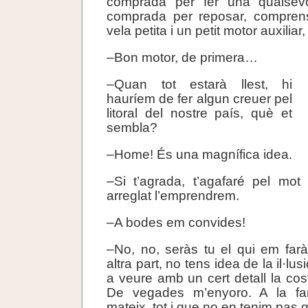
comprada per fer una qualsevol
comprada per reposar, compren
vela petita i un petit motor auxilia
–Bon motor, de primera…
–Quan tot estarà llest, hi
hauríem de fer algun creuer pel
litoral del nostre país, què et
sembla?
–Home! És una magnífica idea.
–Si t’agrada, t’agafaré pel mot
arreglat l’emprendrem.
–A bodes em convides!
–No, no, seràs tu el qui em far
altra part, no tens idea de la il·lu
a veure amb un cert detall la cos
De vegades m’enyoro. A la fam
mateix, tot i que no en tenim pas g