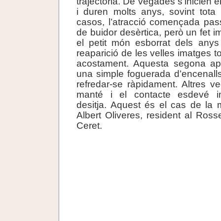
trajectòria. De vegades s’inicien e
i duren molts anys, sovint tota 
casos, l’atracció començada pas
de buidor desèrtica, però un fet 
el petit món esborrat dels anys
reaparició de les velles imatges to
acostament. Aquesta segona ap
una simple foguerada d’encenalls 
refredar-se ràpidament. Altres v
manté i el contacte esdevé im
desitja. Aquest és el cas de la
Albert Oliveres, resident al Ross
Ceret.