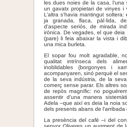
les dues noies de la casa, l’una
un gavatx propietari de vinyes i 
L’altra s’havia mantingut soltera
ja granada, flaca, pàl·lida, d
d’aspecte seriós, de mirada ind
irònica. De vegades, el que deia 
(pare) li feia abaixar la vista i d
una mica burleta.
El sopar fou molt agradable, n
qualitat intrínseca dels alim
inoblidables (borgonyes i x
acompanyaren, sinó perquè el sen
de la seva indústria, de la seva
comerç sense parar. Els altres s
de repòs magnífic: no poguére
assentir d’una manera sistemàt
Adela –que així es deia la noia s
dels presents abans de l’arribada 
La presència del cafè –i del co
senyor Oliveres un augment de la