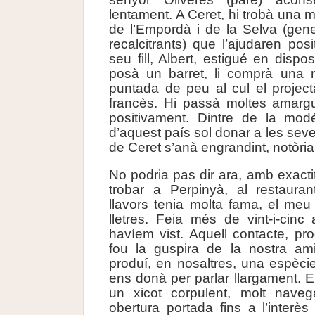
lentament. A Ceret, hi trobà una 
de l’Empordà i de la Selva (gen
recalcitrants) que l’ajudaren pos
seu fill, Albert, estigué en disposi
posà un barret, li comprà una
puntada de peu al cul el projec
francès. Hi passà moltes amargu
positivament. Dintre de la mod
d’aquest país sol donar a les seve
de Ceret s’anà engrandint, notòri
No podria pas dir ara, amb exacti
trobar a Perpinyà, al restaura
llavors tenia molta fama, el me
lletres. Feia més de vint-i-cin
havíem vist. Aquell contacte, pro
fou la guspira de la nostra ami
produí, en nosaltres, una espècie
ens donà per parlar llargament. 
un xicot corpulent, molt navega
obertura portada fins a l’interès