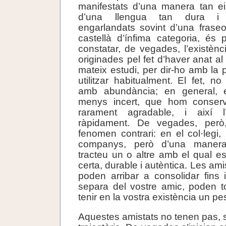
manifestats d’una manera tan ei
d’una llengua tan dura i p
engarlandats sovint d’una fraseo
castellà d’ínfima categoria, és 
constatar, de vegades, l’existènc
originades pel fet d’haver anat al 
mateix estudi, per dir-ho amb la 
utilitzar habitualment. El fet, n
amb abundància; en general, 
menys incert, que hom conserv
rarament agradable, i així l’
ràpidament. De vegades, però
fenomen contrari: en el col·legi,
companys, però d’una manera
tracteu un o altre amb el qual es
certa, durable i autèntica. Les ami
poden arribar a consolidar fins i
separa del vostre amic, poden t
tenir en la vostra existència un pe
Aquestes amistats no tenen pas, 