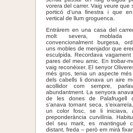
vorera del carrer. Vaig veure que 
porticó d’una finestra i que en
vertical de llum groguenca.
Entràrem en una casa del carr
molt severa, moblada 
convencionalment burgesa, or
uns mobles de menjador que ere
esculpida. Recordava vagament 
pares del meu amic. En trobar-me
vaig reconèixer. El senyor Oliveres
més gros, tenia un aspecte més 
dels cabells li donava un aire mé
acollidor com sempre, parla
abundantment. La senyora anava 
de les dones de Palafrugell q
s’anava tornant seca, s’eixarreïa,
un color fosc, se li iniciava,
preponderància curvilínia. Habit
del seu marit, es mantingué c
distant, freda – però em mirà fixam