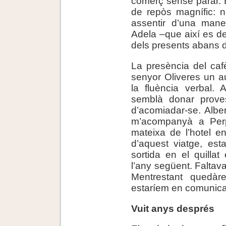
comerç sense parar. 
de repòs magnífic: 
assentir d’una mane
Adela –que així es de
dels presents abans de
La presència del caf
senyor Oliveres un a
la fluència verbal.
semblà donar prove
d’acomiadar-se. Albe
m’acompanyà a Perp
mateixa de l’hotel e
d’aquest viatge, est
sortida en el quillat
l’any següent. Falta
Mentrestant quedà
estaríem en comunica
Vuit anys després