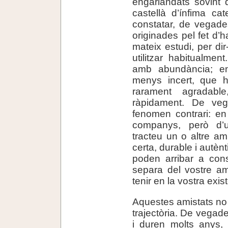
engarlandats sovint 
castellà d’ínfima ca
constatar, de vegades
originades pel fet d’h
mateix estudi, per di
utilitzar habitualmen
amb abundància; en
menys incert, que h
rarament agradable
ràpidament. De veg
fenomen contrari: en 
companys, però d’
tracteu un o altre am
certa, durable i autèn
poden arribar a conso
separa del vostre am
tenir en la vostra exi
Aquestes amistats no
trajectòria. De vegade
i duren molts anys, 