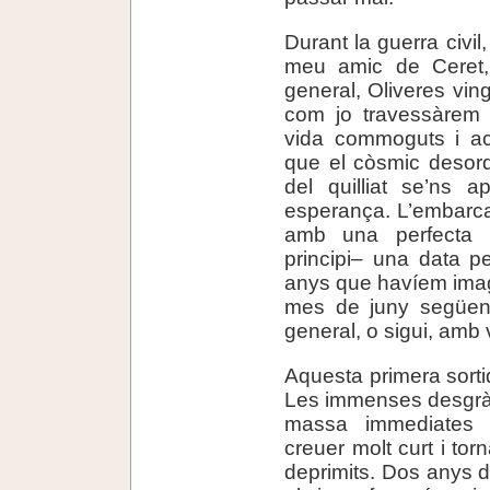
Durant la guerra civil
meu amic de Ceret,
general, Oliveres ving
com jo travessàrem a
vida commoguts i acl
que el còsmic desordr
del quilliat se’ns 
esperança. L’embarca
amb una perfecta n
principi– una data pe
anys que havíem imagi
mes de juny següent
general, o sigui, amb 
Aquesta primera sorti
Les immenses desgrà
massa immediates 
creuer molt curt i to
deprimits. Dos anys d