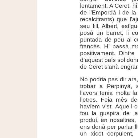
lentament. A Ceret, h
de l’Empordà i de la
recalcitrants) que l’
seu fill, Albert, estig
posà un barret, li 
puntada de peu al cu
francès. Hi passà mo
positivament. Dintr
d’aquest país sol dona
de Ceret s’anà engran
No podria pas dir ara
trobar a Perpinyà, 
llavors tenia molta 
lletres. Feia més de
havíem vist. Aquell c
fou la guspira de la
produí, en nosaltres,
ens donà per parlar 
un xicot corpulent, 