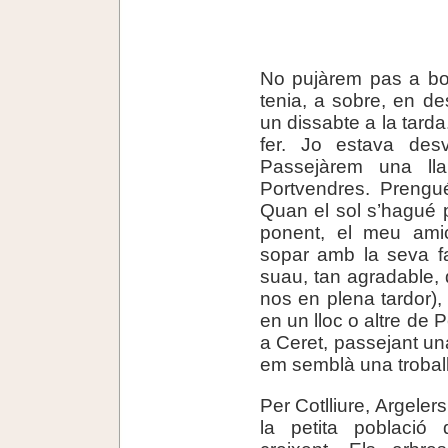
No pujàrem pas a bor
tenia, a sobre, en des
un dissabte a la tarda
fer. Jo estava des
Passejàrem una ll
Portvendres. Prengu
Quan el sol s’hagué 
ponent, el meu ami
sopar amb la seva fa
suau, tan agradable, d
nos en plena tardor)
en un lloc o altre de P
a Ceret, passejant una
em semblà una troball
Per Cotlliure, Argeler
la petita població 