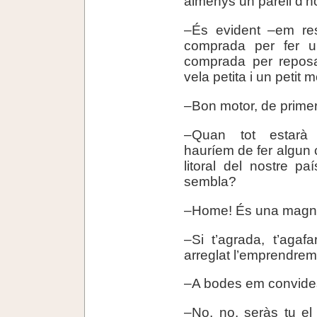
almenys un parell d’h
–És evident –em re
comprada per fer un
comprada per repos
vela petita i un petit 
–Bon motor, de prim
–Quan tot estarà l
hauríem de fer algun 
litoral del nostre pa
sembla?
–Home! És una magníf
–Si t’agrada, t’agaf
arreglat l’emprendrem
–A bodes em convide
–No, no, seràs tu el