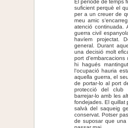
El període de temps fi
suficient perquè el qu
per a un creuer de qui
meu amic s’encarreg
atenció continuada. 
guerra civil espanyol
havíem projectat. 
general. Durant aque
una decisió molt efi
port d’embarcacions
hi hagués mantingut
l’ocupació hauria esta
aquella guerra, el seu
de portar-lo al port 
protecció del club 
barrejar-lo amb les a
fondejades. El quillat
salvà del saqueig ge
conservat. Potser pa
de suposar que una c
passar mai.