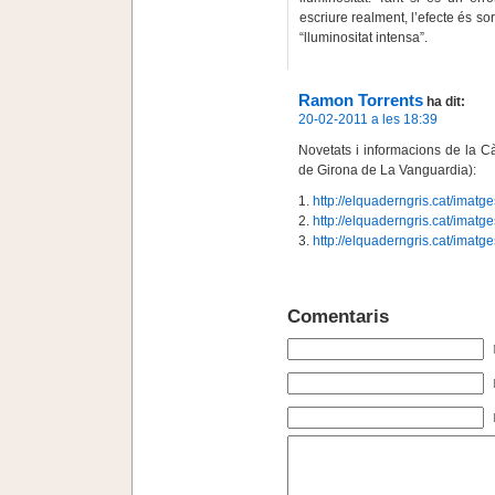
escriure realment, l’efecte és so
“lluminositat intensa”.
Ramon Torrents
ha dit:
20-02-2011 a les 18:39
Novetats i informacions de la C
de Girona de La Vanguardia):
1.
http://elquaderngris.cat/imat
2.
http://elquaderngris.cat/imat
3.
http://elquaderngris.cat/imat
Comentaris