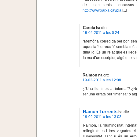
de sentiments escas
http://www.xarxa.cat/pla
[...]
Carola
ha dit:
19-02-2011 a les 0:24
“Memòria corregida pel bon sent
aquesta “correcció” sembla més 
diria jo. És un relat que es llege
la mà d’un escriptor, algú que sap
Raimon
ha dit:
19-02-2011 a les 12:08
¿”Una lluminositat interna”? ¿
ser una errata per “intensa” o al
Ramon Torrents
ha dit:
19-02-2011 a les 13:03
Raimon, la “lluminositat inter
rellegir dues i tres vegades e
lluminositat. Tant si és un er