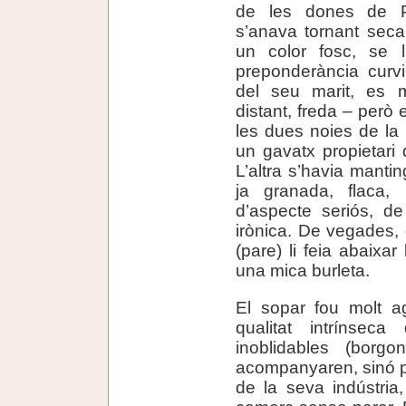
de les dones de Pa
s’anava tornant seca, 
un color fosc, se l
preponderància curvi
del seu marit, es 
distant, freda – però 
les dues noies de la
un gavatx propietari 
L’altra s’havia manti
ja granada, flaca, 
d’aspecte seriós, de
irònica. De vegades, 
(pare) li feia abaixar
una mica burleta.
El sopar fou molt a
qualitat intrínsec
inoblidables (bor
acompanyaren, sinó p
de la seva indústria