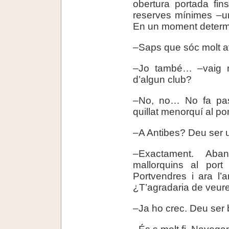
obertura portada fins
reserves mínimes –un
En un moment determ
–Saps que sóc molt a
–Jo també… –vaig re
d’algun club?
–No, no… No fa pas
quillat menorquí al por
–A Antibes? Deu ser u
–Exactament. Aban
mallorquins al port 
Portvendres i ara l’a
¿T’agradaria de veure
–Ja ho crec. Deu ser
–És s molt fi. Navega