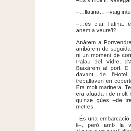
–…llatina… –vaig inte
–…és clar, llatina,
anem a veure’l?
Anàrem a Portvendre
arribàrem de seguid
ni un moment de cont
Palau del Vidre, d’
Baixàrem al port. El 
davant de l’Hotel
treballaven en cobert
Era molt marinera. Te
era afuada i de molt b
quinze gúes –de t
metres.
–És una embarcació p
li–, però amb la v