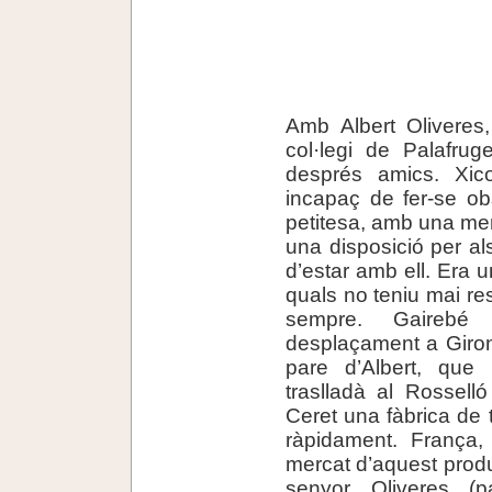
Amb Albert Oliveres
col·legi de Palafrug
després amics. Xico
incapaç de fer-se ob
petitesa, amb una mem
una disposició per al
d’estar amb ell. Era
quals no teniu mai re
sempre. Gairebé
desplaçament a Girona 
pare d’Albert, que
traslladà al Rossell
Ceret una fàbrica de 
ràpidament. França,
mercat d’aquest prod
senyor Oliveres (pa