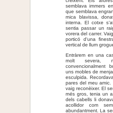
creixent. Els arbre
semblava immers en
que semblava engrandi
mica blavissa, dona
interna. El cotxe s’
sentia passar un rai
vorera del carrer. Vai
porticó d’una finest
vertical de llum grog
Entràrem en una cas
molt severa, 
convencionalment b
uns mobles de menja
esculpida. Recordav
pares del meu amic. 
vaig reconèixer. El se
més gros, tenia un a
dels cabells li donav
acollidor com sem
abundantment. La sen