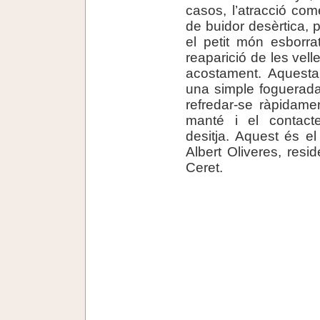
casos, l’atracció co
de buidor desèrtica, 
el petit món esborra
reaparició de les vell
acostament. Aquesta
una simple foguerada 
refredar-se ràpidame
manté i el contact
desitja. Aquest és e
Albert Oliveres, resi
Ceret.