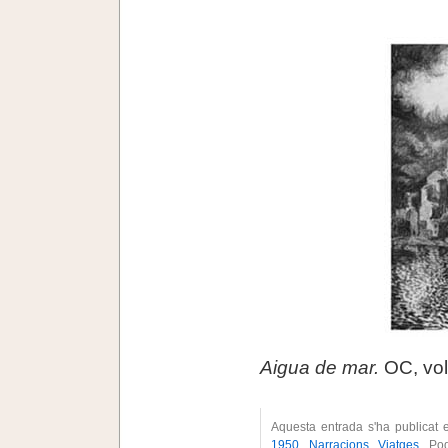
.
Aigua de mar.
OC, vol
Aquesta entrada s'ha publicat 
1950
,
Narracions
,
Viatges
. Po