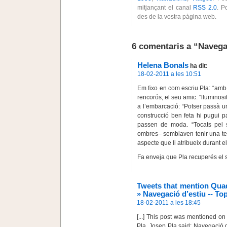
mitjançant el canal
RSS 2.0
. 
des de la vostra pàgina web.
6 comentaris a “Navega
Helena Bonals
ha dit:
18-02-2011 a les 10:51
Em fixo en com escriu Pla: “amb
rencorós, el seu amic. “lluminosi
a l’embarcació: “Potser passà 
construcció ben feta hi pugui pa
passen de moda. “Tocats pel 
ombres– semblaven tenir una t
aspecte que li atribueix durant e
Fa enveja que Pla recuperés el s
Tweets that mention Quad
» Navegació d’estiu -- T
18-02-2011 a les 18:45
[...] This post was mentioned o
Pla. Josep Pla said: Navegació d