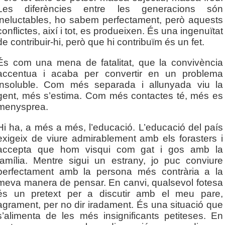
Les diferències entre les generacions són
ineluctables, ho sabem perfectament, però aquests
conflictes, així i tot, es produeixen. És una ingenuïtat
de contribuir-hi, però que hi contribuïm és un fet.
És com una mena de fatalitat, que la convivència
accentua i acaba per convertir en un problema
insoluble. Com més separada i allunyada viu la
gent, més s’estima. Com més contactes té, més es
menysprea.
Hi ha, a més a més, l’educació. L’educació del país
exigeix de viure admirablement amb els forasters i
accepta que hom visqui com gat i gos amb la
família. Mentre sigui un estrany, jo puc conviure
perfectament amb la persona més contrària a la
meva manera de pensar. En canvi, qualsevol fotesa
és un pretext per a discutir amb el meu pare,
agrament, per no dir iradament. És una situació que
s’alimenta de les més insignificants petiteses. En