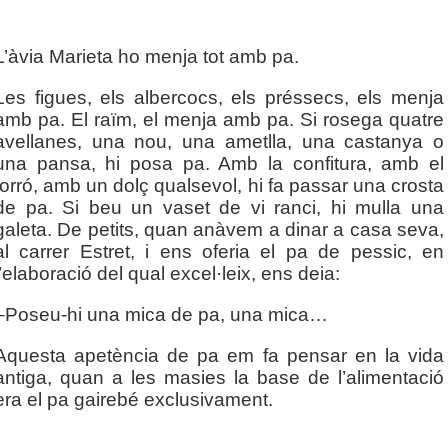
L’àvia Marieta ho menja tot amb pa.
Les figues, els albercocs, els préssecs, els menja
amb pa. El raïm, el menja amb pa. Si rosega quatre
avellanes, una nou, una ametlla, una castanya o
una pansa, hi posa pa. Amb la confitura, amb el
torró, amb un dolç qualsevol, hi fa passar una crosta
de pa. Si beu un vaset de vi ranci, hi mulla una
galeta. De petits, quan anàvem a dinar a casa seva,
al carrer Estret, i ens oferia el pa de pessic, en
l’elaboració del qual excel·leix, ens deia:
–Poseu-hi una mica de pa, una mica…
Aquesta apetència de pa em fa pensar en la vida
antiga, quan a les masies la base de l’alimentació
era el pa gairebé exclusivament.