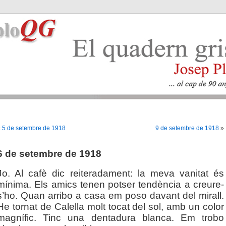
«
5 de setembre de 1918
9 de setembre de 1918
»
6 de setembre de 1918
Jo. Al cafè dic reiteradament: la meva vanitat és
mínima. Els amics tenen potser tendència a creure-
s’ho. Quan arribo a casa em poso davant del mirall.
He tornat de Calella molt tocat del sol, amb un color
magnífic. Tinc una dentadura blanca. Em trobo