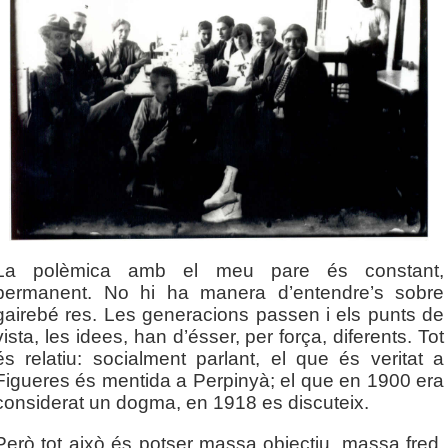
La polèmica amb el meu pare és constant,
permanent. No hi ha manera d’entendre’s sobre
gairebé res. Les generacions passen i els punts de
vista, les idees, han d’ésser, per força, diferents. Tot
és relatiu: socialment parlant, el que és veritat a
Figueres és mentida a Perpinyà; el que en 1900 era
considerat un dogma, en 1918 es discuteix.
Però tot això és potser massa objectiu, massa fred.