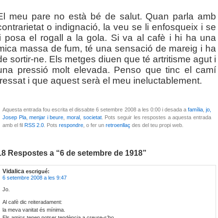
El meu pare no està bé de salut. Quan parla amb
contrarietat o indignació, la veu se li enfosqueix i se
li posa el rogall a la gola. Si va al cafè i hi ha una
mica massa de fum, té una sensació de mareig i ha
de sortir-ne. Els metges diuen que té artritisme agut i
una pressió molt elevada. Penso que tinc el camí
fressat i que aquest serà el meu ineluctablement.
Aquesta entrada fou escrita el dissabte 6 setembre 2008 a les 0:00 i desada a
família
,
jo,
Josep Pla
,
menjar i beure
,
moral
,
societat
. Pots seguir les respostes a aquesta entrada
amb el fil
RSS 2.0
. Pots
respondre
, o fer un
retroenllaç
des del teu propi web.
18 Respostes a “6 de setembre de 1918”
Vidalica
escrigué:
6 setembre 2008 a les 9:47
Jo.
Al cafè dic reiteradament:
la meva vanitat és mínima.
Els amics tenen potser tendència a creure-s’ho.