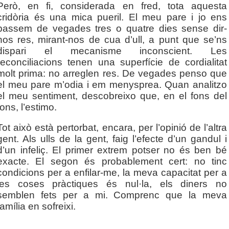
Però, en fi, considerada en fred, tota aquesta
cridòria és una mica pueril. El meu pare i jo ens
passem de vegades tres o quatre dies sense dir-
nos res, mirant-nos de cua d’ull, a punt que se’ns
dispari el mecanisme inconscient. Les
reconciliacions tenen una superfície de cordialitat
molt prima: no arreglen res. De vegades penso que
el meu pare m’odia i em menysprea. Quan analitzo
el meu sentiment, descobreixo que, en el fons del
fons, l’estimo.
Tot això està pertorbat, encara, per l’opinió de l’altra
gent. Als ulls de la gent, faig l’efecte d’un gandul i
d’un infeliç. El primer extrem potser no és ben bé
exacte. El segon és probablement cert: no tinc
condicions per a enfilar-me, la meva capacitat per a
les coses pràctiques és nul·la, els diners no
semblen fets per a mi. Comprenc que la meva
família en sofreixi.