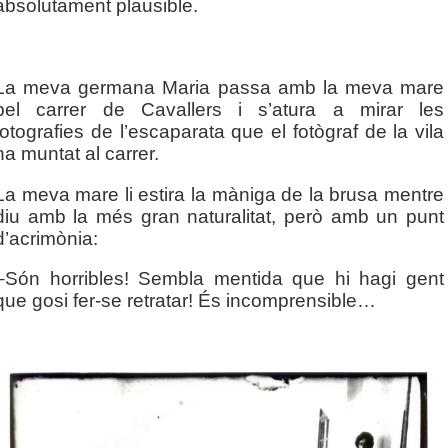
absolutament plausible.
La meva germana Maria passa amb la meva mare
pel carrer de Cavallers i s’atura a mirar les
fotografies de l’escaparata que el fotògraf de la vila
ha muntat al carrer.
La meva mare li estira la màniga de la brusa mentre
diu amb la més gran naturalitat, però amb un punt
d’acrimònia:
–Són horribles! Sembla mentida que hi hagi gent
que gosi fer-se retratar! És incomprensible…