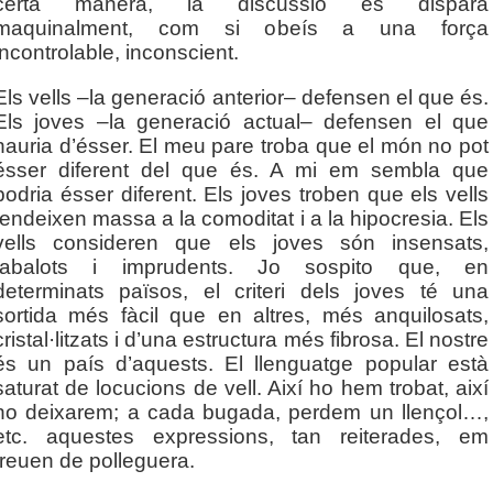
certa manera, la discussió es dispara
maquinalment, com si obeís a una força
incontrolable, inconscient.
Els vells –la generació anterior– defensen el que és.
Els joves –la generació actual– defensen el que
hauria d’ésser. El meu pare troba que el món no pot
ésser diferent del que és. A mi em sembla que
podria ésser diferent. Els joves troben que els vells
tendeixen massa a la comoditat i a la hipocresia. Els
vells consideren que els joves són insensats,
tabalots i imprudents. Jo sospito que, en
determinats països, el criteri dels joves té una
sortida més fàcil que en altres, més anquilosats,
cristal·litzats i d’una estructura més fibrosa. El nostre
és un país d’aquests. El llenguatge popular està
saturat de locucions de vell. Així ho hem trobat, així
ho deixarem; a cada bugada, perdem un llençol…,
etc. aquestes expressions, tan reiterades, em
treuen de polleguera.