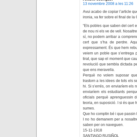
13 novembre 2008 a les 11:26
Avui acabo de copiar l’article q
ironia, va fer sobre el final de l
“Els pobles que saben del cert e
de nou ni els ve de vell. Nosaltr
sí, no podem arribar a comprend
cert que s’ha de perdre. Aq
expressament. És que hem rebu
veiem un poble que s’entrega pe
tirat, que sap el moment que caurà
revolució que sembla dictada pe
que ens meravella.
Perquè no volem suposar que
trastorn a les idees de tots els 
hi. Si s’errés, on enviaríem els
enviaríem els estudiants perq
oficials perquè aprenguessin
teoria, en suposició. I si és que 
sumes.
Que ho comptin bé i que passin b
I no ho demanem per a nosaltre
saben per on naveguen.
15-11-1918
SANTIAGO RUSIÑOL