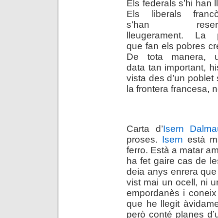
Els federals s’hi han ll
Els liberals francòf
s’han reserv
lleugerament. La 
que fan els pobres cr
De tota manera, 
data tan important, hi
vista des d’un poblet 
la frontera francesa, n
.
Carta d’
Isern Dalma
proses.
Isern
està m
ferro. Està a matar a
ha fet gaire cas de l
deia anys enrera que
vist mai un ocell, ni 
empordanès i coneix m
que he llegit àvidame
però conté planes d’un