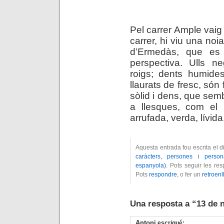
.
Pel carrer Ample vaig 
carrer, hi viu una no
d’Ermedàs, que es
perspectiva. Ulls ne
roigs; dents humides
llaurats de fresc, són 
sòlid i dens, que semb
a llesques, com el p
arrufada, verda, lívida
Aquesta entrada fou escrita el 
caràcters, persones i person
espanyola)
. Pots seguir les re
Pots
respondre
, o fer un
retroenl
Una resposta a “13 de 
Antoni
escrigué: