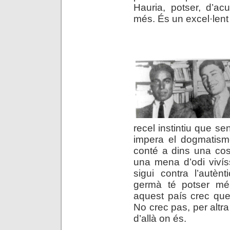
Hauria, potser, d’ac
més. És un excel·lent p
.
recel instintiu que se
impera el dogmatism
conté a dins una cosa
una mena d’odi vivís
sigui contra l’autènt
germà té potser mé
aquest país crec que 
No crec pas, per altra
d’allà on és.