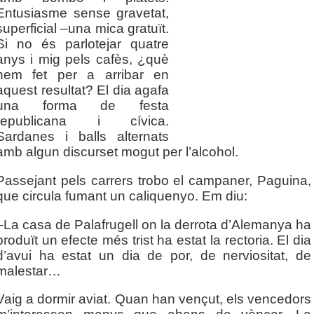
Entusiasme sense gravetat,
superficial –una mica gratuït.
Si no és parlotejar quatre
anys i mig pels cafès, ¿què
hem fet per a arribar en
aquest resultat? El dia agafa
una forma de festa
republicana i cívica.
Sardanes i balls alternats
amb algun discurset mogut per l’alcohol.
Passejant pels carrers trobo el campaner, Paguina,
que circula fumant un caliquenyo. Em diu:
–La casa de Palafrugell on la derrota d’Alemanya ha
produït un efecte més trist ha estat la rectoria. El dia
d’avui ha estat un dia de por, de nerviositat, de
malestar…
Vaig a dormir aviat. Quan han vençut, els vencedors