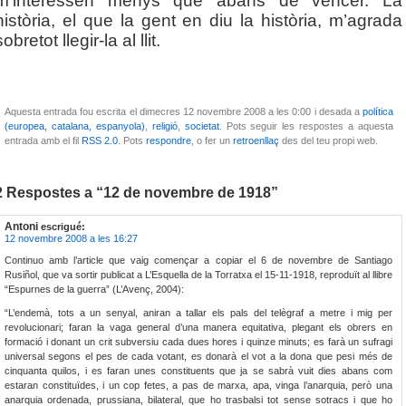
m’interessen menys que abans de vèncer. La
història, el que la gent en diu la història, m’agrada
sobretot llegir-la al llit.
Aquesta entrada fou escrita el dimecres 12 novembre 2008 a les 0:00 i desada a
política
(europea, catalana, espanyola)
,
religió
,
societat
. Pots seguir les respostes a aquesta
entrada amb el fil
RSS 2.0
. Pots
respondre
, o fer un
retroenllaç
des del teu propi web.
2 Respostes a “12 de novembre de 1918”
Antoni
escrigué:
12 novembre 2008 a les 16:27
Continuo amb l’article que vaig començar a copiar el 6 de novembre de Santiago
Rusiñol, que va sortir publicat a L’Esquella de la Torratxa el 15-11-1918, reproduït al llibre
“Espurnes de la guerra” (L’Avenç, 2004):
“L’endemà, tots a un senyal, aniran a tallar els pals del telègraf a metre i mig per
revolucionari; faran la vaga general d’una manera equitativa, plegant els obrers en
formació i donant un crit subversiu cada dues hores i quinze minuts; es farà un sufragi
universal segons el pes de cada votant, es donarà el vot a la dona que pesi més de
cinquanta quilos, i es faran unes constituents que ja se sabrà vuit dies abans com
estaran constituïdes, i un cop fetes, a pas de marxa, apa, vinga l’anarquia, però una
anarquia ordenada, prussiana, bilateral, que ho trasbalsi tot sense sotracs i que ho