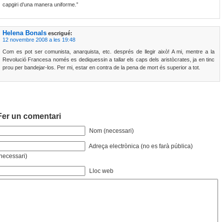
capgiri d’una manera uniforme.”
Helena Bonals
escrigué:
12 novembre 2008 a les 19:48
Com es pot ser comunista, anarquista, etc. després de llegir això! A mi, mentre a la
Revolució Francesa només es dediquessin a tallar els caps dels aristòcrates, ja en tinc
prou per bandejar-los. Per mi, estar en contra de la pena de mort és superior a tot.
Fer un comentari
Nom (necessari)
Adreça electrònica (no es farà pública)
necessari)
Lloc web