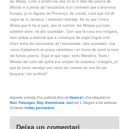
diu Mireia. Cuito a aclarir-vos que no té ni idea del poema de
Mistral ni a penes de l’existència d’un continent que s’anomena
Europa, ja no diguem de Provença; és cocola, cosa que vol dir
negra de la Jamaica, i totalment illetrada. No és pas l’única
Mireia que hi ha al país, ben al contrari: les Mireies pul·lulen,
sobretot entre «la alta sociedad». Com que la cosa ens intrigava,
hem arribat a esbrinar que a començos de segle tingué molt
d’èxit entre les senyoretes de l’esmentada «alta sociedad» una
mena d’adaptació en prosa castellana i en forma de novel·la rosa
del famós poema. Sigui el que sigui, tants Manelics, Nuris i
Mireies del color del quitrà ens omplen de sorpresa i d’alegria ¿oi
que és bonic retrobar uns noms tan nostres en una illa tan
llunyana i tan exòtica?
Aquesta entrada s'ha publicat dins de
General
i s'ha etiquetat en
Nuri
,
Paisatges
,
Rep. Dominicana
,
soci
per
t
. Afegeix a les adreces
d'interès l'
enllaç permanent
.
Deixa un comentari