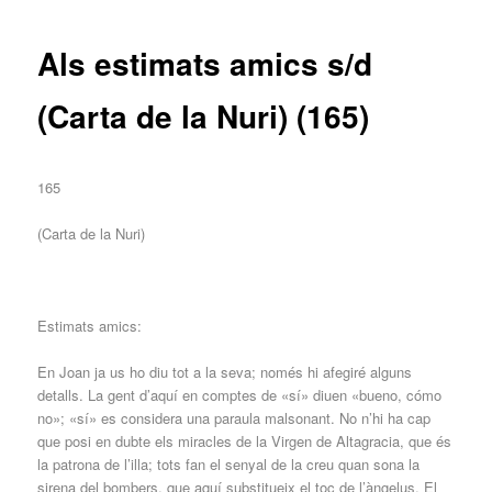
entrades
Als estimats amics s/d
(Carta de la Nuri) (165)
165
(Carta de la Nuri)
Estimats amics:
En Joan ja us ho diu tot a la seva; només hi afegiré alguns
detalls. La gent d’aquí en comptes de «sí» diuen «bueno, cómo
no»; «sí» es considera una paraula malsonant. No n’hi ha cap
que posi en dubte els miracles de la Virgen de Altagracia, que és
la patrona de l’illa; tots fan el senyal de la creu quan sona la
sirena del bombers, que aquí substitueix el toc de l’àngelus. El