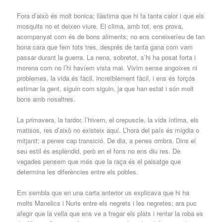
Fora d’això és molt bonica; llàstima que hi fa tanta calor i que els
mosquits no et deixen viure. El clima, amb tot, ens prova,
acompanyat com és de bons aliments; no ens coneixeríeu de tan
bona cara que fem tots tres, després de tanta gana com vam
passar durant la guerra. La nena, sobretot, s’hi ha posat forta i
morena com no l’hi havíem vista mai. Vivim sense angoixes ni
problemes, la vida és fàcil, increïblement fàcil, i ens és forçós
estimar la gent, siguin com siguin, ja que han estat i són molt
bons amb nosaltres.
La primavera, la tardor, l’hivern, el crepuscle, la vida íntima, els
matisos, res d’això no existeix aquí. L’hora del país és migdia o
mitjanit; a penes cap transició. De dia, a penes ombra. Dins el
seu estil és esplèndid, però en el fons no ens diu res. De
vegades pensem que més que la raça és el paisatge que
determina les diferències entre els pobles.
Em sembla que en una carta anterior us explicava que hi ha
molts Manelics i Nuris entre els negrets i les negretes; ara puc
afegir que la vella que ens ve a fregar els plats i rentar la roba es