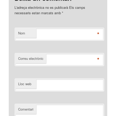
L'adreça electrònica no es publicarà Els camps
necessaris estan marcats amb
*
*
Nom
*
Correu electrònic
Lloc web
Comentari