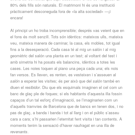
80% dels fills són naturals. El matrimoni hi és una institució
pràcticament desconeguda fora de «la alta sociedad» —¡i
encara!
Al principi un ho troba incomprensible; després vas veient que en
el fons és molt senzill. Tots són idèntics: mateixos ulls, mateixa
veu, mateixa manera de caminar, la casa, els mobles, tot igual
fins a la desesperació. Cada casa té al mig un salón i al mig
geomètric del salón una planta en un test; al voltant del test i
amb simetria hi ha posats els balancins, idèntics a totes les
cases. Les noies toquen al piano una peça cada una; els nois
fan versos. Es lleven, es renten, es vesteixen i s’asseuen al
salón
a esperar les visites; és per això que del
salón
també en
diuen el
resibidor
. Diu que els esquimals imaginen el cel com un
banc de glaç ple de foques; si els habitants d’aquesta illa fossin
capaços d’un tal esforç d’imaginació, se l’imaginarien com un
d’aquells tramvies de Barcelona que de bancs en tenen dos, i no
pas de glaç, a banda i banda i tot al llarg i on el públic s’asseu
cara a cara; s’hi passarien l’eternitat fent visita i tan contents. A
moments tenim la sensació d’haver naufragat en una illa de
revenants
.