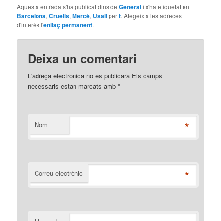
Aquesta entrada s'ha publicat dins de
General
i s'ha etiquetat en
Barcelona
,
Cruells
,
Mercè
,
Usall
per
t
. Afegeix a les adreces
d'interès l'
enllaç permanent
.
Deixa un comentari
L'adreça electrònica no es publicarà Els camps
necessaris estan marcats amb
*
*
Nom
*
Correu electrònic