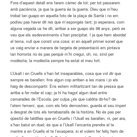
Fora d’aquest detall ens farem càrrec de tot; per tot passarem
amb paciència, ja que la guerra és la guerra. Dieu que m’heu
trobat tan guapo en aquella foto de la plaça de Sarrià i no em
podíeu pas haver dit res que m’espongés tant; jo esperava, com
alguna vegada us he dit, arribar a ser guapo als 98 anys, però es
veu que els esdeveniments s’han precipitat. I ja que hem abordat
el tema, vull que consti una cosa: si en aquell primer sonet que
us vaig enviar a manera de targeta de presentació em pintava
tan horrorós no és pas perquè m’hi cregui, oh, no, sinó per
modèstia; la modèstia sempre ha estat el meu fort.
L’Usall i en Cruells s’han fet inseparables, cosa que vol dir que
sempre es barallen; fins algun cop arriben a les mans i jo els
haig de descompartir. Ens estem militaritzant tan de pressa que
arriba a fer rodar el cap; ja hi ha hagut algun duel entre
camarades de l’Escola, per culpa ¿és que caldria dir-ho? de
l’etern femení, que, com els fets demostren, guarda el seu imperi
a desgrat de tots els terrabastalls de la història. No és pas per
qüestió de faldilles que en Cruells i l’Usall es barallen, ni, per ara,
s’han batut en duel; és que a l’Usall l’encanta prendre el te
mentre a en Cruells el te l’exaspera; si el volem fer feliç hem de