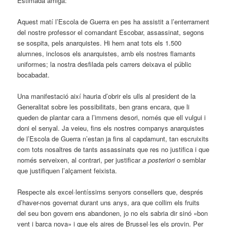
Estimada amiga:
Aquest matí l’Escola de Guerra en pes ha assistit a l’enterrament
del nostre professor el comandant Escobar, assassinat, segons
se sospita, pels anarquistes. Hi hem anat tots els 1.500
alumnes, inclosos els anarquistes, amb els nostres flamants
uniformes; la nostra desfilada pels carrers deixava el públic
bocabadat.
Una manifestació així hauria d’obrir els ulls al president de la
Generalitat sobre les possibilitats, ben grans encara, que li
queden de plantar cara a l’immens desori, només que ell vulgui i
doni el senyal. Ja veieu, fins els nostres companys anarquistes
de l’Escola de Guerra n’estan ja fins al capdamunt, tan escruixits
com tots nosaltres de tants assassinats que res no justifica i que
només serveixen, al contrari, per justificar
a posteriori
o semblar
que justifiquen l’alçament feixista.
Respecte als excel·lentíssims senyors consellers que, després
d’haver-nos governat durant uns anys, ara que collim els fruits
del seu bon govern ens abandonen, jo no els sabria dir sinó «bon
vent i barca nova» i que els aires de Brussel·les els provin. Per