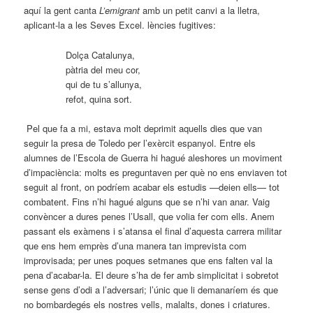
aquí la gent canta
L’emigrant
amb un petit canvi a la lletra,
aplicant-la a les Seves Excel. lències fugitives:
Dolça Catalunya,
pàtria del meu cor,
qui de tu s’allunya,
refot, quina sort.
Pel que fa a mi, estava molt deprimit aquells dies que van
seguir la presa de Toledo per l’exèrcit espanyol. Entre els
alumnes de l’Escola de Guerra hi hagué aleshores un moviment
d’impaciència: molts es preguntaven per què no ens enviaven tot
seguit al front, on podríem acabar els estudis —deien ells— tot
combatent. Fins n’hi hagué alguns que se n’hi van anar. Vaig
convèncer a dures penes l’Usall, que volia fer com ells. Anem
passant els exàmens i s’atansa el final d’aquesta carrera militar
que ens hem emprès d’una manera tan imprevista com
improvisada; per unes poques setmanes que ens falten val la
pena d’acabar-la. El deure s’ha de fer amb simplicitat i sobretot
sense gens d’odi a l’adversari; l’únic que li demanaríem és que
no bombardegés els nostres vells, malalts, dones i criatures.