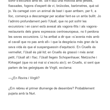
sortir d’excursió amb ell. Se’n duu una motxilla amb jerseis,
flassades, fogons d’esperit de vi, brúixoles, baròmetres, què sé
jo. Va carregat com un animal de bast i quan arribem, per fi, a
lloc, comença a descarregar per acabar fent-se un arròs bullit. Jo
l’admiro profundament però l’Usall, que no pot sofrir les
excursions i en canvi està avesat als vagons-llits i als vagons-
restaurants dels grans expressos centroeuropeus, no li perdona
les seves excursions. Li ha arribat a dir que «s’avenia més amb
el cavall que no pas amb ell» i que la desgràcia més gran de la
seva vida és que el suspenguessin d’equitació. En Cruells és
vermellet, l’Usall és pàl·lid; en Cruells és grassó i més aviat
petit, l’Usall alt i flac; l’Usall llegeix Schopenhauer, Nietzsche i
Kirkegart (que no sé mai si s’escriu així); en Cruells, si sent que
parlem de les geòrgiques de Virgili, exclama:
—¿En Rovira i Virgili?
¿Em rebreu el primer diumenge de desembre? Probablement
pujaria amb la Nuri.