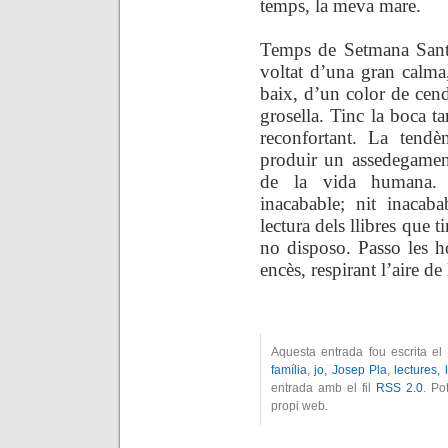
temps, la meva mare.
Temps de Setmana Santa
voltat d’una gran calma,
baix, d’un color de cen
grosella. Tinc la boca ta
reconfortant. La tendè
produir un assedegament
de la vida humana.
inacabable; nit inacab
lectura dels llibres que t
no disposo. Passo les h
encès, respirant l’aire de 
Aquesta entrada fou escrita el
família
,
jo, Josep Pla
,
lectures, 
entrada amb el fil
RSS 2.0
. Po
propi web.