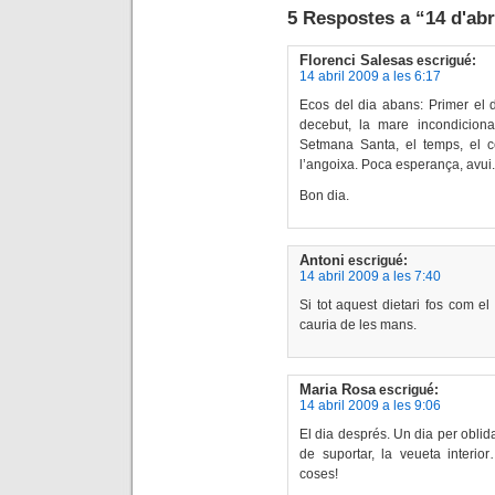
5 Respostes a “14 d'abr
Florenci Salesas
escrigué:
14 abril 2009 a les 6:17
Ecos del dia abans: Primer el d
decebut, la mare incondicional.
Setmana Santa, el temps, el cer
l’angoixa. Poca esperança, avui.
Bon dia.
Antoni
escrigué:
14 abril 2009 a les 7:40
Si tot aquest dietari fos com el 
cauria de les mans.
Maria Rosa
escrigué:
14 abril 2009 a les 9:06
El dia després. Un dia per oblidar.
de suportar, la veueta inter
coses!