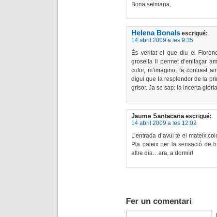
Bona setmana,
Helena Bonals
escrigué:
14 abril 2009 a les 9:35
És veritat el que diu el Florenc
grosella li permet d’enllaçar am
color, m’imagino, fa contrast a
digui que la resplendor de la p
grisor. Ja se sap: la incerta glòria
Jaume Santacana
escrigué:
14 abril 2009 a les 12:02
L’entrada d’avui té el mateix co
Pla pateix per la sensació de b
altre dia…ara, a dormir!
Fer un comentari