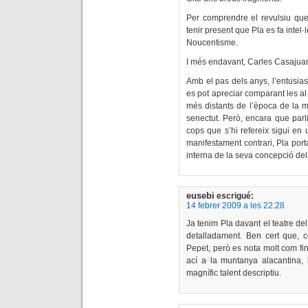
Per comprendre el revulsiu que 
tenir present que Pla es fa intel
Noucentisme.
I més endavant, Carles Casajuan
Amb el pas dels anys, l’entusia
es pot apreciar comparant les al
més distants de l’època de la m
senectut. Però, encara que par
cops que s’hi refereix sigui en 
manifestament contrari, Pla port
interna de la seva concepció de
eusebi
escrigué:
14 febrer 2009 a les 22:28
Ja tenim Pla davant el teatre del
detalladament. Ben cert que, c
Pepet, però es nota molt com fin
ací a la muntanya alacantina, 
magnífic talent descriptiu.