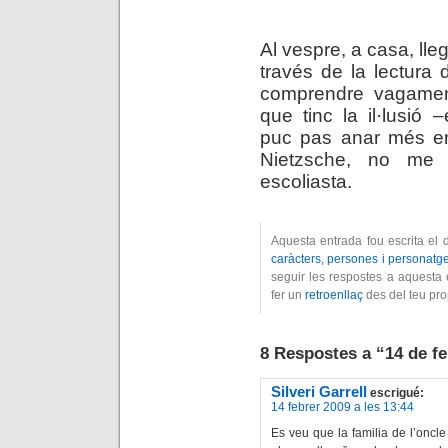
.
Al vespre, a casa, ll
través de la lectura d
comprendre vagament
que tinc la il·lusió
puc pas anar més en
Nietzsche, no me 
escoliasta.
Aquesta entrada fou escrita el 
caràcters, persones i personatg
seguir les respostes a aquesta 
fer un
retroenllaç
des del teu pro
8 Respostes a “14 de fe
Silveri Garrell
escrigué:
14 febrer 2009 a les 13:44
Es veu que la familia de l’oncle