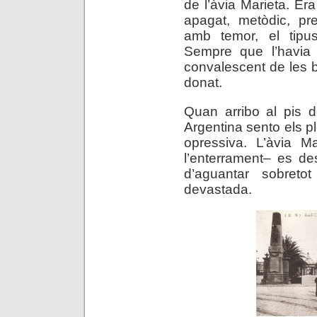
de l’àvia Marieta. Era
apagat, metòdic, pr
amb temor, el tipus
Sempre que l’havia v
convalescent de les b
donat.
Quan arribo al pis d
Argentina sento els pl
opressiva. L’àvia M
l’enterrament– es de
d’aguantar sobreto
devastada.