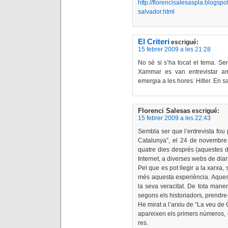
http://florencisalesaspla.blogsp
salvador.html
El Criteri
escrigué:
15 febrer 2009 a les 21:28
No sé si s’ha tocat el tema. 
Xammar es van entrevistar am
emergia a les hores: Hitler. En
Florenci Salesas
escrigué:
15 febrer 2009 a les 22:43
Sembla ser que l’entrevista fou
Catalunya”, el 24 de novembre d
quatre dies després (aquestes d
Internet, a diverses webs de diari
Pel que es pot llegir a la xarx
més aquesta experiència. Aquest
la seva veracitat. De tota maner
segons els historiadors, prendre
He mirat a l’arxiu de “La veu de
apareixen els primers números, d
res.