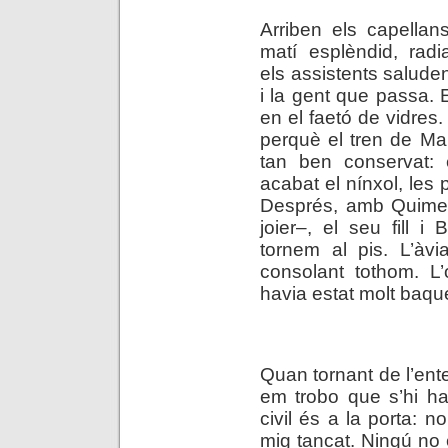
Arriben els capella
matí esplèndid, radia
els assistents saluden
i la gent que passa. E
en el faetó de vidres.
perquè el tren de Mar
tan ben conservat:
acabat el nínxol, les
Després, amb Quimet 
joier–, el seu fill 
tornem al pis. L’àvi
consolant tothom. L’
havia estat molt baque
.
Quan tornant de l’ente
em trobo que s’hi ha
civil és a la porta: n
mig tancat. Ningú no