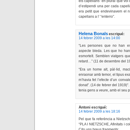
els capellans” en plural que vol 
d’estipendi una per cada capell
era petit que endevinavem el ni
capellans a l’ “enterro”.
Helena Bonals
escrigué:
14 febrer 2009 a les 14:00
“Les persones que no han est
aspecte bleda. Les que ho han 
esmorteït. Semblen viatgers que
retard…” (11 de desembre del 1
“Era un home alt, pàl·lid, mac
enraonar amb temor, el tipus exa
m’havia fet l’efecte d’un conva
donat”. (14 de febrer del 1919)”
tenia gens a veure, amb el seu pa
Antoni
escrigué:
14 febrer 2009 a les 18:16
Pel que fa referència a Nietzsc
“PLA I NIETZSCHE, Afinitats i co
Cito uns breus fragments: