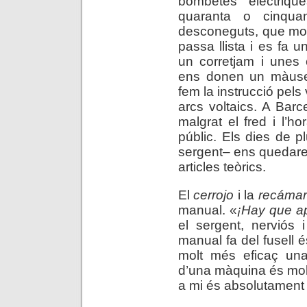
bombetes elèctriq
quaranta o cinquan
desconeguts, que mou
passa llista i es fa
un corretjam i unes 
ens donen un màuser.
fem la instrucció pels
arcs voltaics. A Bar
malgrat el fred i l’h
públic. Els dies de p
sergent– ens quedarem
articles teòrics.
El
cerrojo
i la
recáma
manual. «
¡Hay que ap
el sergent, nerviós 
manual fa del fusell és
molt més eficaç una 
d’una màquina és molt 
a mi és absolutament n