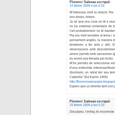
Florenci Salesas
escrigué:
15 febrer 2009 a les 0:33
M’interessa molt la relació Pla
ens dones, Antoni.
Ja sé que una cosa no té a veure
no ha estalviat comentaris de t
l’art probablement no té bander
Pla era molt sensible al tema i 
pensament anglès, la manera de 
tendeixen a fer això o allò. D
observacions amb descobriments
amors (servits amb sarcasmes igua
és sovint una feinada pel lector.
M’he permès de seleccionar els 
d’una entrevista interessantíssi
(boníssim, un retrat del seu te
Cataluña” (Ed Kairós 1966)
http://florencisalesaspla.blogspo
Espero que us divertiu tant com j
Florenci Salesas
escrigué:
15 febrer 2009 a les 5:33
Disculpeu, l’enllaç és incorrecte: