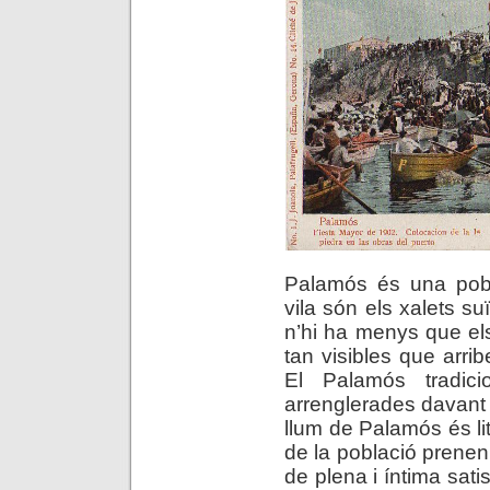
Palamós és una pobla
vila són els xalets su
n’hi ha menys que el
tan visibles que arri
El Palamós tradici
arrenglerades davant 
llum de Palamós és li
de la població prenen
de plena i íntima sat