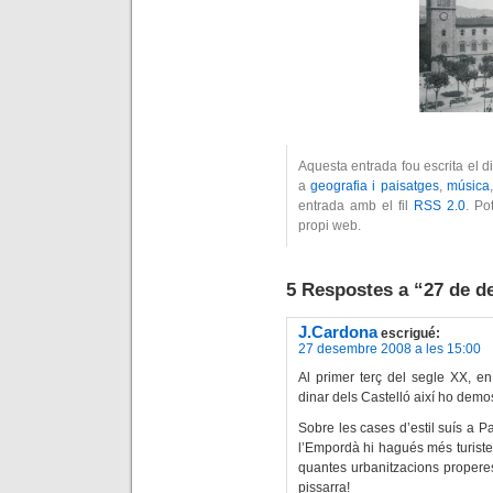
Aquesta entrada fou escrita el 
a
geografia i paisatges
,
música
entrada amb el fil
RSS 2.0
. Po
propi web.
5 Respostes a “27 de d
J.Cardona
escrigué:
27 desembre 2008 a les 15:00
Al primer terç del segle XX, e
dinar dels Castelló així ho demos
Sobre les cases d’estil suís a 
l’Empordà hi hagués més turistes
quantes urbanitzacions propere
pissarra!