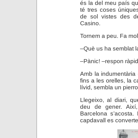
és la del meu país que
té tres coses úniques
de sol vistes des d
Casino.
Tornem a peu. Fa molt
–Què us ha semblat l
–Pànic! –respon ràpid
Amb la indumentària 
fins a les orelles, la 
lívid, sembla un pierr
Llegeixo, al diari, qu
deu de gener. Així
Barcelona s’acosta.
capdavall es convertei