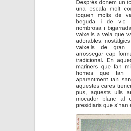
Després donem un tom
una escala molt con
toquen molts de vai
beguda i de vici 
nombrosa i bigarrada
vaixells a vela que v
adorables, nostàlgic
vaixells de gran
arrossegar cap form
tradicional. En aque
mariners que fan mi
homes que fan aqu
aparentment tan sana
aquestes cares trenc
pus, aquests ulls ar
mocador blanc al c
presidiaris que s’han 