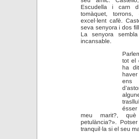
Escudella i carn d
tomàquet, torrons,
excel·lent cafè. Cas
seva senyora i dos fil
La senyora sembla m
incansable.
Parle
tot el
ha di
haver
ens
d’ast
algun
trasl
ésser
meu marit?, què
petulància?». Potse
tranquil·la si el seu ma