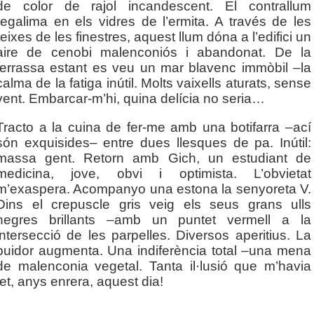
de color de rajol incandescent. El contrallum
regalima en els vidres de l’ermita. A través de les
reixes de les finestres, aquest llum dóna a l’edifici un
aire de cenobi malenconiós i abandonat. De la
terrassa estant es veu un mar blavenc immòbil –la
calma de la fatiga inútil. Molts vaixells aturats, sense
vent. Embarcar-m’hi, quina delícia no seria…
Tracto a la cuina de fer-me amb una botifarra –ací
són exquisides– entre dues llesques de pa. Inútil:
massa gent. Retorn amb Gich, un estudiant de
medicina, jove, obvi i optimista. L’obvietat
m’exaspera. Acompanyo una estona la senyoreta V.
Dins el crepuscle gris veig els seus grans ulls
negres brillants –amb un puntet vermell a la
intersecció de les parpelles. Diversos aperitius. La
buidor augmenta. Una indiferència total –una mena
de malenconia vegetal. Tanta il·lusió que m’havia
fet, anys enrera, aquest dia!