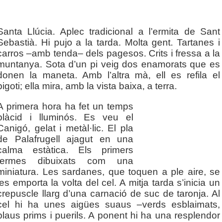
.
Santa Llúcia. Aplec tradicional a l’ermita de Sant
Sebastià. Hi pujo a la tarda. Molta gent. Tartanes i
carros –amb tenda– dels pagesos. Crits i fressa a la
muntanya. Sota d’un pi veig dos enamorats que es
donen la maneta. Amb l’altra mà, ell es refila el
bigoti; ella mira, amb la vista baixa, a terra.
A primera hora ha fet un temps
plàcid i lluminós. Es veu el
Canigó, gelat i metàl·lic. El pla
de Palafrugell ajagut en una
calma estàtica. Els primers
termes dibuixats com una
miniatura. Les sardanes, que toquen a ple aire, se
les emporta la volta del cel. A mitja tarda s’inicia un
crepuscle llarg d’una carnació de suc de taronja. Al
cel hi ha unes aigües suaus –verds esblaimats,
blaus prims i puerils. A ponent hi ha una resplendor