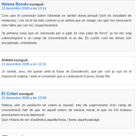
Helena Bonals
escrigué:
13 desembre 2008 a les 13:14
Crec que el comentari sobre l’obvietat ve també donat perquè Gich és estudiant de
medecina, i res no hi ha més contrari a un artista que un metge, res que l’un menyspreï
més l’altre per ser-ho, respectivament.
“la primera cosa que es necessita per a patir és una salut de ferro”: jo no em veig
sobrevisquent a un camp de concentració ni un dia. És curiós com els temes són
encadenats, entreteixits.
Antoni
escrigué:
13 desembre 2008 a les 16:22
Jo també, avui, em quedo amb la frase de Dostoievski, que per cert ja surt en el
manuscrit original, i amb el comentari que a continuació hi posa Josep Pla.
El Criteri
escrigué:
15 desembre 2008 a les 23:08
Helena, ahir en parlàvem tot veient la marató: tots els supervivents d’un camp de
concentració han dit que en aquell entorn de misèria moral, el que no s’hi trobava
precisament era la depressió.
Que n’havia de ser d’autèntica aquella festa, i bonic aquell paisatge.