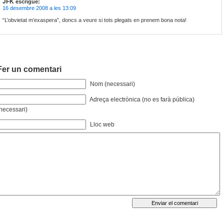
JFK
escrigué:
16 desembre 2008 a les 13:09
“L’obvietat m’exaspera”, doncs a veure si tots plegats en prenem bona nota!
Fer un comentari
Nom (necessari)
Adreça electrònica (no es farà pública)
necessari)
Lloc web