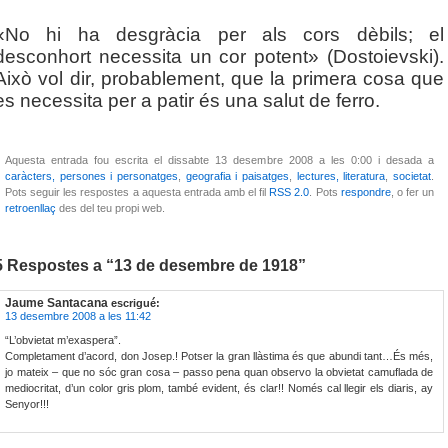
«No hi ha desgràcia per als cors dèbils; el
desconhort necessita un cor potent» (Dostoievski).
Això vol dir, probablement, que la primera cosa que
es necessita per a patir és una salut de ferro.
Aquesta entrada fou escrita el dissabte 13 desembre 2008 a les 0:00 i desada a
caràcters, persones i personatges
,
geografia i paisatges
,
lectures, literatura
,
societat
.
Pots seguir les respostes a aquesta entrada amb el fil
RSS 2.0
. Pots
respondre
, o fer un
retroenllaç
des del teu propi web.
5 Respostes a “13 de desembre de 1918”
Jaume Santacana
escrigué:
13 desembre 2008 a les 11:42
“L’obvietat m’exaspera”.
Completament d’acord, don Josep.! Potser la gran llàstima és que abundi tant…És més,
jo mateix – que no sóc gran cosa – passo pena quan observo la obvietat camuflada de
mediocritat, d’un color gris plom, també evident, és clar!! Només cal llegir els diaris, ay
Senyor!!!