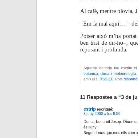
Al cafè, mentre plovia, J
–Em fa mal aquí…! –deia
Potser això m’ha portat 
ben trist de dir-ho–, q
reposant i profunda.
Aquesta entrada fou escrita e
botànica
,
clima i meteorologia
.
amb el fil
RSS 2.0
. Pots
respond
11 Respostes a “3 de j
estrip
escrigué:
3 juny 2008 a les 9:56
Doncs, bona nit Josep. Diuen q
és lluny!
Segur doncs que més nits com aq