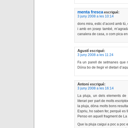
menta fresca
escrigué:
3 juny 2008 a les 10:14
dons mira, estic d’acord amb tú, e
i amb en josep també, m’agrada e
canalera de casa, o com pica en
Agustí
escrigué:
3 juny 2008 a les 11:24
Fa un parell de setmanes que m’h
Dóna bo de llegir el dietari d’aq
Antoni
escrigué:
3 juny 2008 a les 16:14
La pluja, un dels elements de 
literari per part de molts escripto
la pluja, dóna molts bons result
Espriu, ho saben fer, perquè es fà
Penso en aquell fragment de La 
Que la pluja caigui a poc a poc 