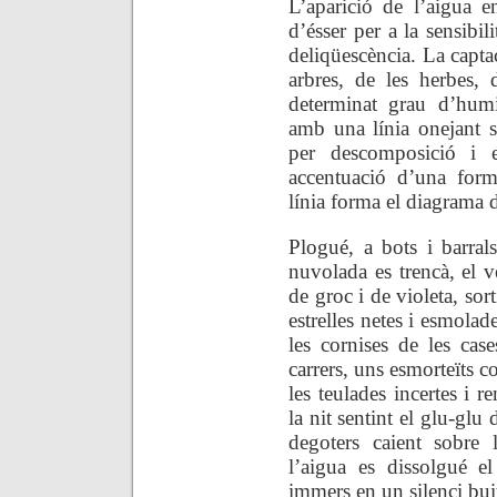
L’aparició de l’aigua e
d’ésser per a la sensibi
deliqüescència. La captac
arbres, de les herbes, 
determinat grau d’humi
amb una línia onejant s
per descomposició i 
accentuació d’una forma
línia forma el diagrama d
Plogué, a bots i barral
nuvolada es trencà, el v
de groc i de violeta, sort
estrelles netes i esmolade
les cornises de les case
carrers, uns esmorteïts c
les teulades incertes i 
la nit sentint el glu-glu 
degoters caient sobre 
l’aigua es dissolgué e
immers en un silenci bui