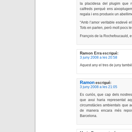
la placidesa del plugim que r
calfreds perquè ens aixoplugem
regala i ens produeix un abellim
“Amb l’amor veritable esdevé el
Tots en parlen, però molt pocs le
François de la Rochefoucauld, e
Ramon Erra
escrigué:
3 juny 2008 a les 20:58
Aquest any el tres de juny també
Ramon
escrigué:
3 juny 2008 a les 21:05
Es curiós, que cap dels nostres 
que avui haria representat aqu
circumstàcies ambientals que aq
de manera encara més reposa
Barcelona.