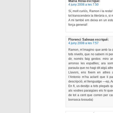
Maria Rosa
escrigué:
4 juny 2008 a les 7:50
Sí, molt curiós, Ramon i la resta!
tot transcendeix la literària o, si
A mi també em deixa en un estat
força general!
Florenci Salesas
escrigué:
4 juny 2008 a les 7:57
Ramon, m’imagino que amb la qu
tots nivells, que no sabem ni p
dir, només faig gestos: miro am
arronso les espatlles; ara som
paraula que no hagi dit algú altre
Llavors, ens fixem en altres 
l’Antonio m’ha aclarit que li
descripció, el llenguatge —ep, An
En fi, us desitjo a tots plegats
als vostres paraigües els hi que
de tot a cent que corren per cas
borrasca tossuda)