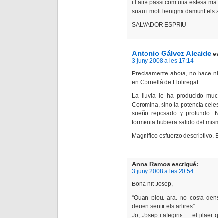
i l’aire passi com una estesa mà
suau i molt benigna damunt els
SALVADOR ESPRIU
Antonio Gálvez Alcaide
e
3 juny 2008 a les 17:14
Precisamente ahora, no hace ni
en Cornellá de Llobregat.
La lluvia le ha producido muc
Coromina, sino la potencia celes
sueño reposado y profundo. N
tormenta hubiera salido del mis
Magnífico esfuerzo descriptivo. 
Anna Ramos
escrigué:
3 juny 2008 a les 20:54
Bona nit Josep,
“Quan plou, ara, no costa gens
deuen sentir els arbres”.
Jo, Josep i afegiria … el plae