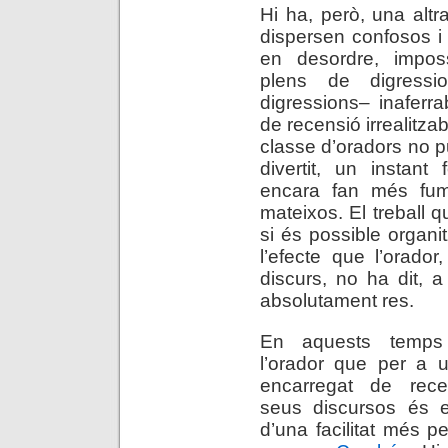
Hi ha, però, una altr
dispersen confosos i 
en desordre, impossi
plens de digressi
digressions– inaferra
de recensió irrealitza
classe d’oradors no pu
divertit, un instant
encara fan més fumo
mateixos. El treball q
si és possible organi
l’efecte que l’orado
discurs, no ha dit, a
absolutament res.
En aquests temp
l’orador que per a u
encarregat de rece
seus discursos és e
d’una facilitat més pe