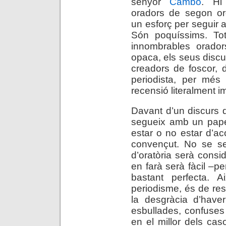
senyor
Cambó
. Hi
oradors de segon or
un esforç per seguir a
Són poquíssims. Tot
innombrables orador
opaca, els seus discu
creadors de foscor, d
periodista, per més 
recensió literalment i
Davant d’un discurs
segueix amb un paper
estar o no estar d’ac
convençut. No se sen
d’oratòria serà consi
en farà serà fàcil –pe
bastant perfecta. Ai
periodisme, és de res
la desgràcia d’have
esbullades, confuses 
en el millor dels caso