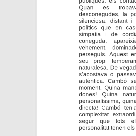
públiques, els cont
Quan es trobav
desconegudes, la p
silenciosa, distant 
polítics que en ca
simpatia i de cordi
coneguda, aparei
vehement, dominad
perseguís. Aquest e
seu propi tempera
naturalesa. De vegade
s’acostava o passa
autèntica. Cambó s
moment. Quina mane
dones! Quina natura
personalíssima, quin
directa! Cambó tenia
complexitat extraord
segur que tots 
personalitat tenen els 