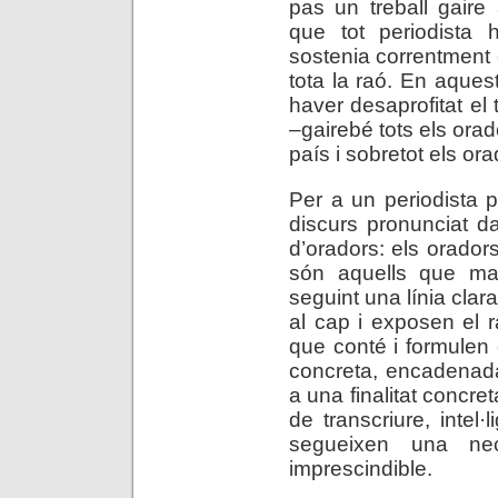
pas un treball gaire
que tot periodista 
sostenia correntment e
tota la raó. En aques
haver desaprofitat el
–gairebé tots els or
país i sobretot els ora
Per a un periodista p
discurs pronunciat d
d’oradors: els oradors 
són aquells que man
seguint una línia clar
al cap i exposen el 
que conté i formulen
concreta, encadenada, 
a una finalitat concre
de transcriure, intel·l
segueixen una nec
imprescindible.