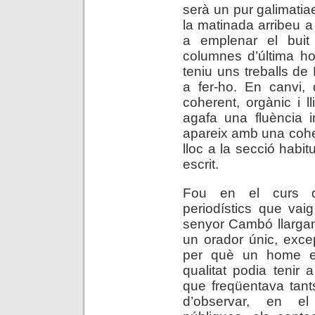
serà un pur galimatiae
la matinada arribeu a 
a emplenar el bui
columnes d’última ho
teniu uns treballs de
a fer-ho. En canvi,
coherent, orgànic i l
agafa una fluència i
apareix amb una coher
lloc a la secció habit
escrit.
Fou en el curs de
periodístics que vai
senyor Cambó llargam
un orador únic, exce
per què un home e
qualitat podia tenir
que freqüentava tant
d’observar, en el