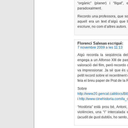
“orgànic” (planer) i “lligat
paradoxalment.
Recordo una professora, que sobr
aquell era un text d’algú que 
escriure, no com d’altres autors.
Florenci Salesas
escrigué:
7 novembre 2009 a les 11:13
Algú recorda la seqüència de
engega a un Alfonso XIII de pas
valoració del film, però record
va impressionar. Ja sé que és u
petit record sobre el recentmen
feia el breu paper de Prat de la 
Sobre
http://www20.gencat.cat/docs/B
i
http://www.cinehistoria.com/la
“Hostòria” està prou bé, Antoni,
violències, una “i” intercalada e
(acudit de gust dubtós, ho sento