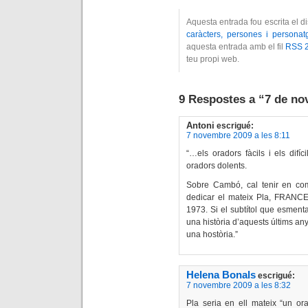
Aquesta entrada fou escrita el 
caràcters, persones i personat
aquesta entrada amb el fil
RSS 2
teu propi web.
9 Respostes a “7 de no
Antoni
escrigué:
7 novembre 2009 a les 8:11
“…els oradors fàcils i els difíc
oradors dolents.
Sobre Cambó, cal tenir en compt
dedicar el mateix Pla, FRANC
1973. Si el subtítol que esmenta
una història d’aquests últims any
una hostòria.”
Helena Bonals
escrigué:
7 novembre 2009 a les 8:32
Pla seria en ell mateix “un orad