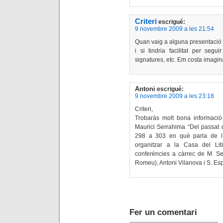
Criteri
escrigué:
9 novembre 2009 a les 21:54
Quan vaig a alguna presentació d
i si tindria facilitat per segui
signatures, etc. Em costa imagin
Antoni
escrigué:
9 novembre 2009 a les 23:18
Criteri,
Trobaràs molt bona informació 
Maurici Serrahima “Del passat q
298 a 303 en què parla de l
organitzar a la Casa del Lib
conferències a càrrec de M. Serr
Romeu), Antoni Vilanova i S. Espri
Fer un comentari