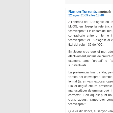
Ramon Torrents
escrigué:
22 agost 2009 a les 18:48
A l’entrada del 17 d’agost, en u
bloQG, en Josep fa referència 
“capvesprol”. Els editors del blo
contradicció entre un terme i 
“capvespral”, el 15 d’agost, al
títol del volum 35 de l’OC.
En Josep creu que el mot adequ
efectivament, motius de creure-h
exemple, amb “gregal” o “ter
substantivats.
La preferència final de Pla, pe
“Notes del capvesprol”, sembla
format (ja en vam exposar casos a
Pla el degué creure preferible 
manuscrit per determinar què hi v
corrector –i en aquest punt no
clara, aquest transcriptor–cor
“capvespral”.
Què va dir, doncs, el senyor Per