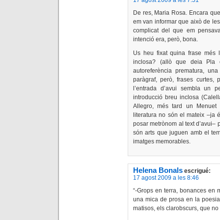
De res, Maria Rosa. Encara que 
em van informar que això de le
complicat del que em pensava
intenció era, però, bona.
Us heu fixat quina frase més l
inclosa? (allò que deia Pla 
autoreferència prematura, una
paràgraf, però, frases curtes
l’entrada d’avui sembla un p
introducció breu inclosa (Calel
Allegro, més tard un Menuet 
literatura no són el mateix –ja
posar metrònom al text d’avui– pe
són arts que juguen amb el temp
imatges memorables.
Helena Bonals
escrigué:
17 agost 2009 a les 8:46
“-Grops en terra, bonances en 
una mica de prosa en la poesia,
matisos, els clarobscurs, que no 