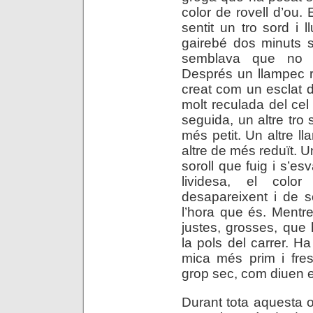
color de rovell d’ou
sentit un tro sord i 
gairebé dos minuts s
semblava que no s
Després un llampec rà
creat com un esclat 
molt reculada del cel
seguida, un altre tro 
més petit. Un altre l
altre de més reduït. U
soroll que fuig i s’es
lividesa, el colo
desapareixent i de s
l’hora que és. Mentr
justes, grosses, que
la pols del carrer. H
mica més prim i fres
grop sec, com diuen 
Durant tota aquesta 