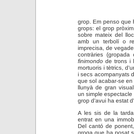
grop. Em penso que h
grops: el grop pròxi
sobre mateix del ll
amb un terbolí o re
imprecisa, de vegades
contràries (gropada
finimondo
de trons i 
mortuoris i tètrics, d
i secs acompanyats d’
que sol acabar-se en 
llunyà de gran visuali
un simple espectacle 
grop d’avui ha estat d
A les sis de la tard
entrat en una immobili
Del cantó de ponent,
groga que ha posat s