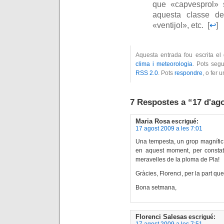
que «capvesprol»
aquesta classe de 
«ventijol», etc. [
↩
]
Aquesta entrada fou escrita el
clima i meteorologia
. Pots segu
RSS 2.0
. Pots
respondre
, o fer 
7 Respostes a “17 d'ag
Maria Rosa
escrigué:
17 agost 2009 a les 7:01
Una tempesta, un grop magnífic.
en aquest moment, per constatar
meravelles de la ploma de Pla!
Gràcies, Florenci, per la part que
Bona setmana,
Florenci Salesas
escrigué:
17 agost 2009 a les 7:51