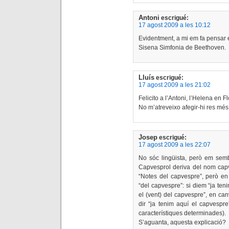
Antoni
escrigué:
17 agost 2009 a les 10:12
Evidentment, a mi em fa pensar el
Sisena Simfonia de Beethoven.
Lluís
escrigué:
17 agost 2009 a les 21:02
Felicito a l’Antoni, l’Helena en 
No m’atreveixo afegir-hi res més
Josep
escrigué:
17 agost 2009 a les 22:07
No sóc lingüista, però em sembl
Capvesprol deriva del nom capves
“Notes del capvespre”, però en 
“del capvespre”: si diem “ja ten
el (vent) del capvespre”, en can
dir “ja tenim aquí el capvespr
característiques determinades).
S’aguanta, aquesta explicació?