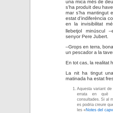
una mica més de deu 
s’ha produït deu haver
mar s’ha mantingut e
estat d’indiferència c
en la invisibilitat 
llebetjol minúscul –
senyor Pere Jubert.
–Grops en terra, bon
un pescador a la tave
En tot cas, la realitat
La nit ha tingut u
matinada ha estat fre
Aquesta variant de
errata en què c
consultades. Si al m
es podria creure que
les «
Notes del capv