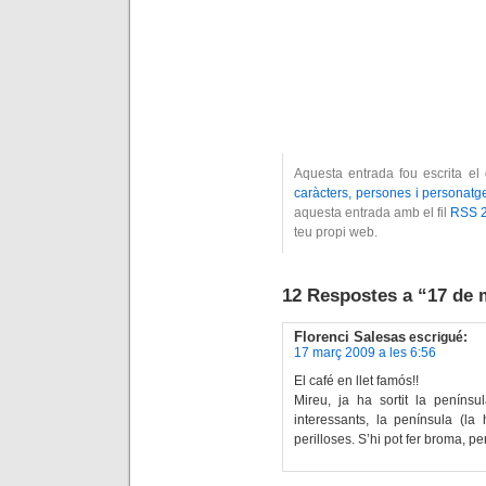
Aquesta entrada fou escrita el
caràcters, persones i personatg
aquesta entrada amb el fil
RSS 2
teu propi web.
12 Respostes a “17 de 
Florenci Salesas
escrigué:
17 març 2009 a les 6:56
El café en llet famós!!
Mireu, ja ha sortit la penínsu
interessants, la península (la h
perilloses. S’hi pot fer broma, p