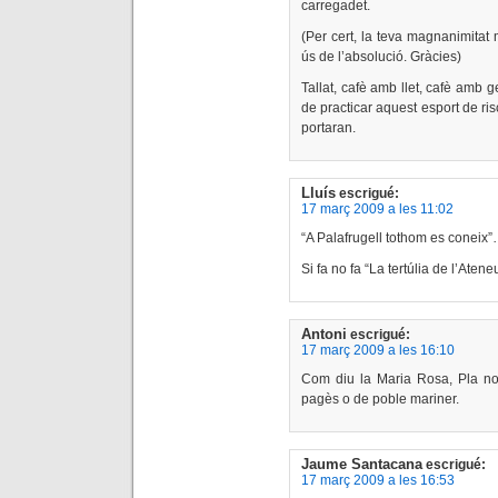
carregadet.
(Per cert, la teva magnanimitat 
ús de l’absolució. Gràcies)
Tallat, cafè amb llet, cafè amb
de practicar aquest esport de ri
portaran.
Lluís
escrigué:
17 març 2009 a les 11:02
“A Palafrugell tothom es coneix”
Si fa no fa “La tertúlia de l’Aten
Antoni
escrigué:
17 març 2009 a les 16:10
Com diu la Maria Rosa, Pla no
pagès o de poble mariner.
Jaume Santacana
escrigué:
17 març 2009 a les 16:53