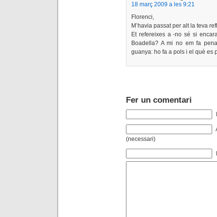
18 març 2009 a les 9:21
Florenci,
M’havia passat per alt la teva refl
Et refereixes a -no sé si encara
Boadella? A mi no em fa pena.
guanya: ho fa a pols i el què es p
Fer un comentari
(necessari)