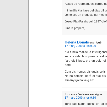
Acabo de rebre aquest correu de
minimàlia / la frase del dia / dil
Jo no sóc un producte del meu t
Josep Pla (Palafrugell 1897-Llof
Fins la propera,
Helena Bonals
escrigué:
17 març 2009 a les 9:29
“La funció real de la intel.ligènci
seria la vida, la suposada realitat
l’art, els llibres, era un boig,
perd.
Com els homes als quals se’ls e
No ho sembla, però el que diu P
almenys jo ho veig així.
Florenci Salesas
escrigué:
17 març 2009 a les 9:36
Tens raó Maria Rosa: un tallat 