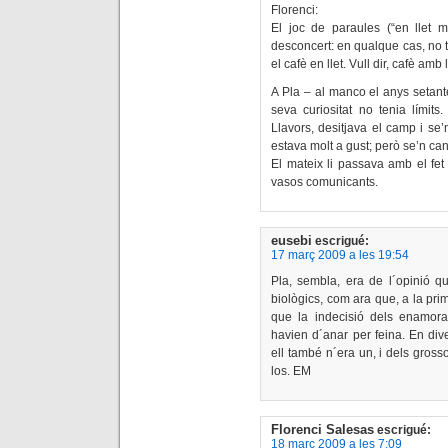
Florenci:
El joc de paraules (“en llet me
desconcert: en qualque cas, no t
el cafè en llet. Vull dir, cafè amb 
A Pla – al manco el anys setante
seva curiositat no tenia límits
Llavors, desitjava el camp i se’
estava molt a gust; però se’n cans
El mateix li passava amb el fet 
vasos comunicants.
eusebi
escrigué:
17 març 2009 a les 19:54
Pla, sembla, era de l´opinió q
biològics, com ara que, a la prim
que la indecisió dels enamor
havien d´anar per feina. En div
ell també n´era un, i dels grosso
los. EM
Florenci Salesas
escrigué:
18 març 2009 a les 7:09