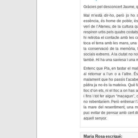
Gràcies pel desconcert Jaume, q
Mal m’està dir-ho, però jo ho s
essència, és home de poble, és 
verí de l’Ateneu, de la cultura qu
respiren urbs pels quatre costats.
hi retroba el contacte amb les c
toca el terra amb les mans, una c
la conservació de la memòria, l
socials extrems. A la ciutat no n
també. Hi ha una saviesa i una mi
Entenc que Pla, en tastar el mal
al retornar a l’un o a l’altre.
malament que ho passis t’acabes
pàtira ja no és la mateixa. Què f
lloc d’on ets, ni el lloc a on has
i fins i tot fer algun “macagun”,
no rebentaríem. Però entrenar l’
la mare del resentiment, una m
puc evitar de pensar amb cert di
aquell senyor.
Maria Rosa
escrigué: