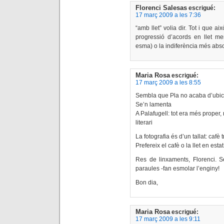
Florenci Salesas
escrigué:
17 març 2009 a les 7:36
“amb llet” volia dir. Tot i que a
progressió d’acords en llet m
esma) o la indiferència més absol
Maria Rosa
escrigué:
17 març 2009 a les 8:55
Sembla que Pla no acaba d’ubicar
Se’n lamenta
A Palafugell: tot era més proper
literari
La fotografia és d’un tallat: cafè
Prefereix el cafè o la llet en est
Res de linxaments, Florenci. S
paraules -fan esmolar l’enginy!
Bon dia,
Maria Rosa
escrigué:
17 març 2009 a les 9:11