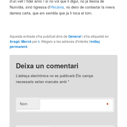
d’un vell i fidel amic i si no vol que li digui, no ja lleona de
Numídia, sinó tigressa d’
Hircània
, no deixi de contestar la meva
darrera carta, que em sembla que ja li toca el torn.
Aquesta entrada s'ha publicat dins de
General
i s'ha etiquetat en
Aragó
,
Mercè
per
t
. Afegeix a les adreces d'interès l'
enllaç
permanent
.
Deixa un comentari
L'adreça electrònica no es publicarà Els camps
necessaris estan marcats amb
*
*
Nom