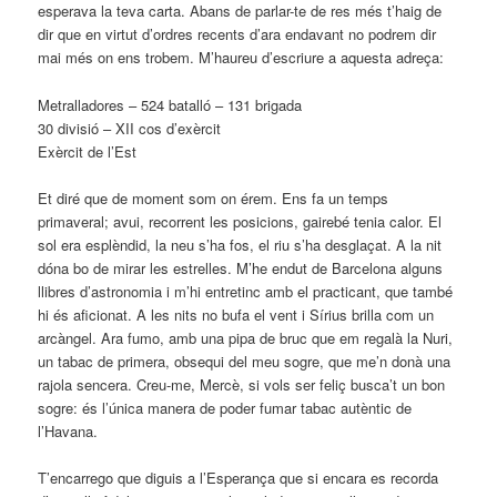
esperava la teva carta. Abans de parlar-te de res més t’haig de
dir que en virtut d’ordres recents d’ara endavant no podrem dir
mai més on ens trobem. M’haureu d’escriure a aquesta adreça:
Metralladores – 524 batalló – 131 brigada
30 divisió – XII cos d’exèrcit
Exèrcit de l’Est
Et diré que de moment som on érem. Ens fa un temps
primaveral; avui, recorrent les posicions, gairebé tenia calor. El
sol era esplèndid, la neu s’ha fos, el riu s’ha desglaçat. A la nit
dóna bo de mirar les estrelles. M’he endut de Barcelona alguns
llibres d’astronomia i m’hi entretinc amb el practicant, que també
hi és aficionat. A les nits no bufa el vent i Sírius brilla com un
arcàngel. Ara fumo, amb una pipa de bruc que em regalà la Nuri,
un tabac de primera, obsequi del meu sogre, que me’n donà una
rajola sencera. Creu-me, Mercè, si vols ser feliç busca’t un bon
sogre: és l’única manera de poder fumar tabac autèntic de
l’Havana.
T’encarrego que diguis a l’Esperança que si encara es recorda