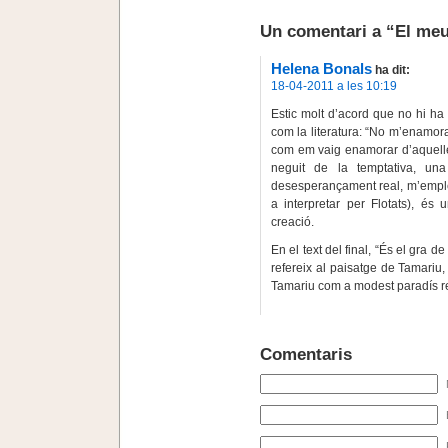
Un comentari a “El meu
Helena Bonals
ha dit:
18-04-2011 a les 10:19
Estic molt d’acord que no hi ha
com la literatura: “No m’enamor
com em vaig enamorar d’aquelles
neguit de la temptativa, una
desesperançament real, m’emplen
a interpretar per Flotats), és
creació.
En el text del final, “És el gra 
refereix al paisatge de Tamariu,
Tamariu com a modest paradís re
Comentaris