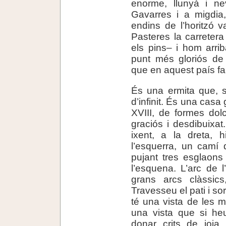
enorme, llunyà i n
Gavarres i a migdia
endins de l’horitzó v
Pasteres la carretera
els pins– i hom arri
punt més gloriós de 
que en aquest país fan 
És una ermita que, s
d’infinit. És una casa
XVIII, de formes dol
graciós i desdibuixat
ixent, a la dreta,
l’esquerra, un camí d
pujant tres esglaons
l’esquena. L’arc de l
grans arcs clàssics
Travesseu el pati i so
té una vista de les 
una vista que si heu
donar crits de joia,