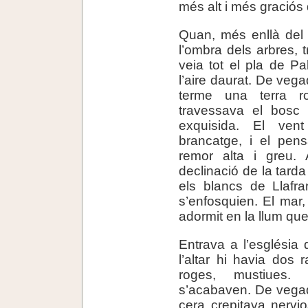
més alt i més graciós 
Quan, més enllà del 
l’ombra dels arbres, t
veia tot el pla de Pa
l’aire daurat. De veg
terme una terra r
travessava el bosc 
exquisida. El ven
brancatge, i el pen
remor alta i greu. A
declinació de la tard
els blancs de Llafra
s’enfosquien. El mar
adormit en la llum que 
Entrava a l’església 
l’altar hi havia dos
roges, mustiues.
s’acabaven. De vegades
cera crepitava nervi