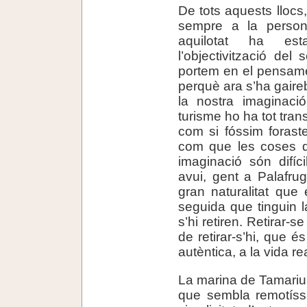
De tots aquests llocs
sempre a la persona
aquilotat ha es
l’objectivització del
portem en el pensamen
perquè ara s’ha gaire
la nostra imaginaci
turisme ho ha tot tra
com si fóssim foraste
com que les coses q
imaginació són difíc
avui, gent a Palafru
gran naturalitat que
seguida que tinguin l
s’hi retiren. Retirar-s
de retirar-s’hi, que é
autèntica, a la vida rea
La marina de Tamariu,
que sembla remotíssi