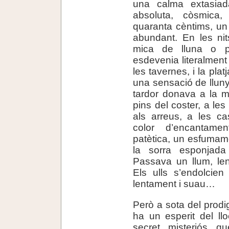
una calma extasia
absoluta, còsmica
quaranta cèntims, un 
abundant. En les nit
mica de lluna o p
esdevenia literalment 
les tavernes, i la plat
una sensació de llunya
tardor donava a la ma
pins del coster, a le
als arreus, a les c
color d’encantame
patètica, un esfumame
la sorra esponjad
Passava un llum, lent
Els ulls s’endolcie
lentament i suau…
Però a sota del prodig
ha un esperit del ll
secret, misteriós, q