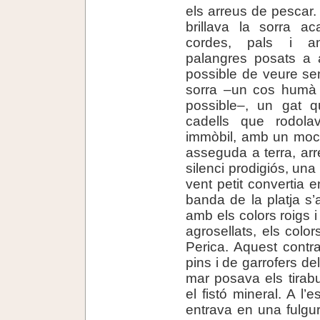
els arreus de pescar.
brillava la sorra a
cordes, pals i an
palangres posats a a
possible de veure se
sorra –un cos humà s
possible–, un gat 
cadells que rodol
immòbil, amb un moc
asseguda a terra, arr
silenci prodigiós, un
vent petit convertia
banda de la platja s’a
amb els colors roigs 
agrosellats, els color
Perica. Aquest contra
pins i de garrofers de
mar posava els tirab
el fistó mineral. A l’e
entrava en una fulgur