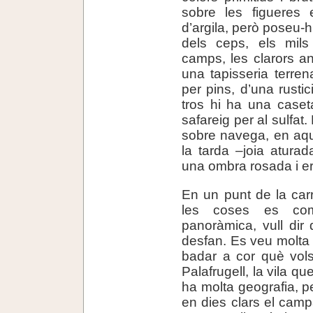
sobre les figueres 
d’argila, però poseu-h
dels ceps, els mil
camps, les clarors an
una tapisseria terre
per pins, d’una rustic
tros hi ha una case
safareig per al sulfat
sobre navega, en aqu
la tarda –joia atura
una ombra rosada i er
En un punt de la car
les coses es com
panoràmica, vull dir 
desfan. Es veu molta t
badar a cor què vols
Palafrugell, la vila qu
ha molta geografia, p
en dies clars el camp