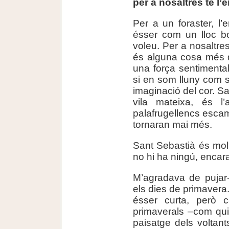
per a nosaltres té l’
Per a un foraster, l
ésser com un lloc bo
voleu. Per a nosaltre
és alguna cosa més q
una força sentimenta
si en som lluny com s
imaginació del cor. S
vila mateixa, és l’
palafrugellencs esca
tornaran mai més.
Sant Sebastià és mol
no hi ha ningú, encar
M’agradava de pujar-
els dies de primavera.
ésser curta, però 
primaverals –com qui
paisatge dels voltant