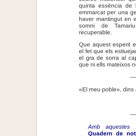
quinta essència de l
emmarcat per una geo
haver mantingut en e
somni de Tamari
recuperable.
Que aquest esperit 
el fet que els estiuej
el gra de sorra al cap
que ni ells mateixos 
—
«El meu poble», dins
.
—
Amb aquestes no
Quadern de not