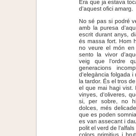
Era que ja estava tocat
d’aquest ofici amarg.
No sé pas si podré v
amb la puresa d’aqu
escrit durant anys, di
és massa fort. Hom ha
no veure el món en f
sento la vivor d’aqu
veig que l’ordre 
generacions incom
d’elegància folgada i
la tardor. És el tros 
el que mai hagi vist
vinyes, d’oliveres, qu
si, per sobre, no 
dolces, més delicade
que es poden somniar
es van assecant i da
polit el verd de l’alfal
colors primitius i bru