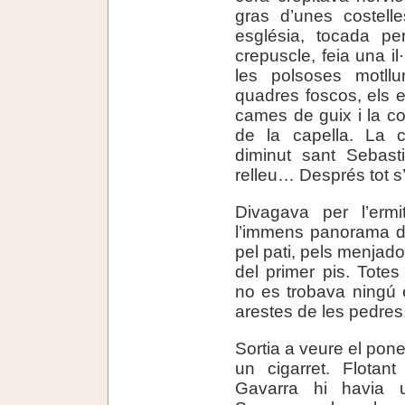
gras d’unes costelle
església, tocada per 
crepuscle, feia una i
les polsoses motllu
quadres foscos, els e
cames de guix i la co
de la capella. La c
diminut sant Sebast
relleu… Després tot s
Divagava per l’ermi
l’immens panorama de 
pel pati, pels menjado
del primer pis. Totes
no es trobava ningú 
arestes de les pedres
Sortia a veure el pone
un cigarret. Flotan
Gavarra hi havia u