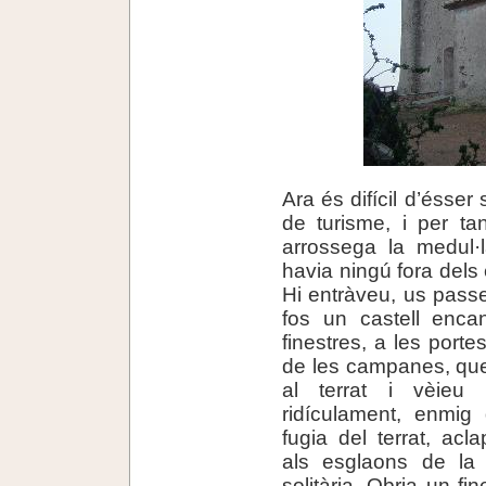
Ara és difícil d’ésser
de turisme, i per ta
arrossega la medul·
havia ningú fora dels 
Hi entràveu, us pass
fos un castell enca
finestres, a les porte
de les campanes, que 
al terrat i vèieu
ridículament, enmig d
fugia del terrat, acl
als esglaons de la 
solitària. Obria un fi