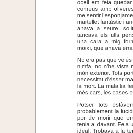
ocell em feia quedar
conreus amb oliveres
me sentir l’esponjamen
martellet fantàstic i 
anava a seure, soli
tancava els ulls pen
una cara a mig form
moixí, que anava erra
No era pas que veiés 
nimfa, no n’he vista
món exterior. Tots por
necessitat d’ésser ma
la mort. La malaltia f
més cars, les cases e
Potser tots estàv
probablement la luci
por de morir que em
tenia al davant. Feia 
ideal. Trobava a la t