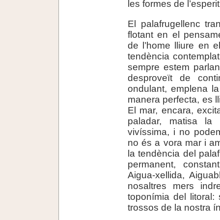
les formes de l’esperi
El palafrugellenc tr
flotant en el pensam
de l’home lliure en e
tendència contemplat
sempre estem parlant
desproveït de continu
ondulant, emplena la
manera perfecta, es l
El mar, encara, exci
paladar, matisa la
vivíssima, i no pode
no és a vora mar i a
la tendència del palaf
permanent, constant.
Aigua-xellida, Aigua
nosaltres mers indr
toponímia del litoral:
trossos de la nostra í