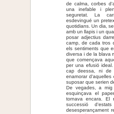
de calma, corbes d
una inefable i pl
seguretat. La ca
esdevingué un pretex
quotidians. Un dia, s
amb un llapis i un qu
posar adjectius dar
camp, de cada tros d
els sentiments que en
diversa i de la blav
que començava aques
per una efusió ideal
cap deessa, ni de
enamorar d’aquelles 
suposar que serien de
De vegades, a mig es
esquinçava el pape
tornava encara. El 
successió d’esta
desesperançament re