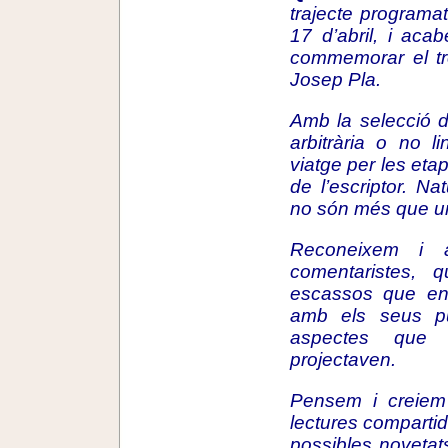
trajecte programa
17 d’abril, i aca
commemorar el tr
Josep Pla.
Amb la selecció d
arbitrària o no l
viatge per les eta
de l’escriptor. N
no són més que un 
Reconeixem i a
comentaristes, 
escassos que en
amb els seus pu
aspectes que 
projectaven.
Pensem i creiem 
lectures compartid
possibles novetat