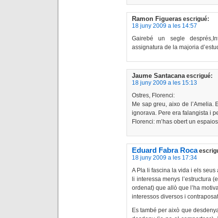
Ramon Figueras
escrigué:
18 juny 2009 a les 14:57
Gairebé un segle després,Int
assignatura de la majoria d’estud
Jaume Santacana
escrigué:
18 juny 2009 a les 15:13
Ostres, Florenci:
Me sap greu, aixo de l’Amelia. E
ignorava. Pere era falangista i pe
Florenci: m’has obert un espaios
Eduard Fabra Roca
escrig
18 juny 2009 a les 17:34
A Pla li fascina la vida i els seus
li interessa menys l’estructura (
ordenat) que allò que l’ha motivad
interessos diversos i contraposat
Es també per això que desdenya 