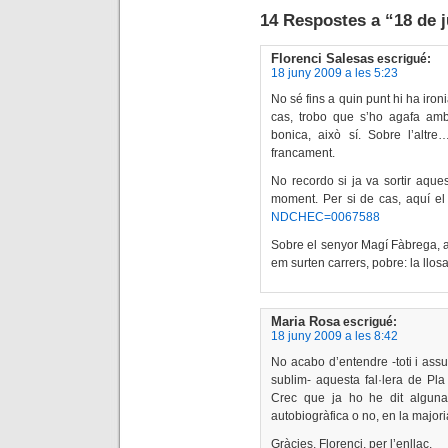
14 Respostes a “18 de 
Florenci Salesas
escrigué:
18 juny 2009 a les 5:23
No sé fins a quin punt hi ha iron
cas, trobo que s’ho agafa amb
bonica, això sí. Sobre l’altr
francament.
No recordo si ja va sortir aque
moment. Per si de cas, aquí el
NDCHEC=0067588
Sobre el senyor Magí Fàbrega, a
em surten carrers, pobre: la llo
Maria Rosa
escrigué:
18 juny 2009 a les 8:42
No acabo d’entendre -toti i ass
sublim- aquesta fal·lera de Pla 
Crec que ja ho he dit alguna 
autobiogràfica o no, en la majo
Gràcies, Florenci, per l’enllaç.