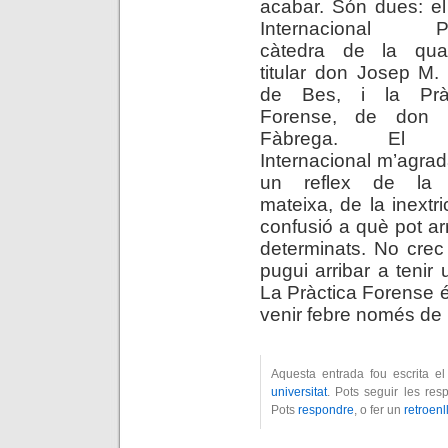
acabar. Són dues: el
Internacional Pri
càtedra de la qua
titular don Josep M. 
de Bes, i la Pràc
Forense, de don 
Fàbrega. El D
Internacional m’agrad
un reflex de la 
mateixa, de la inextri
confusió a què pot a
determinats. No crec
pugui arribar a tenir 
La Pràctica Forense 
venir febre només de 
Aquesta entrada fou escrita e
universitat
. Pots seguir les re
Pots
respondre
, o fer un
retroenl