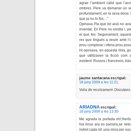
agrair l’ambient càlid que l’ac
ombres. Pere va demanar un ver
profundament, en la seva dona. 
que ja no hi fós…”
Opinava Pla que tot això no anav
inventat. En Pere no existia i, p
el que fes. Segonament, aquesta
res que tingués a veure amb l’ob
prou complexe i oferia prou possi
Hi oposava, en aquesta línia, gr
que utilitzaven la ficció com 
existent. Russos i francesos, bà
jaume santacana
escrigué:
18 juny 2009 a les 11:21
Volia dir recolzament. Disculpes.
ARIADNA
escrigué:
18 juny 2009 a les 13:30
Me agrada la portada oh!,lherb
hia llosa ara es pansira,se set
indret cada nit..una mica per xuc