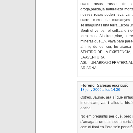
cuatro rosas,terrossets de s
groga,palida,la naturaleza mor
nostres rosas poden levanvanta
sucre…cami de las muntanyes
Te imaguinas una terra…!com un
Senti el vent,en el coll,calid i
terra molla.Als trons,vine, cor
mineras,que…?, vaya para parad
al mig de del cor, he aixeca
SENTIDO DE LA EXISTENCIA, 
LA AVENTURA.
ASI.—UN ABRAZO FRATERNAL
ARIADNA.
Florenci Salesas
escrigué:
18 juny 2009 a les 14:36
Ostres, Jaume, ara sí que m’ha
interessant, vas i talles la hi
acaba!
No em preguntis per què, però jo
s’amaga a un país sud-americà 
com al final en Pere se’n portar