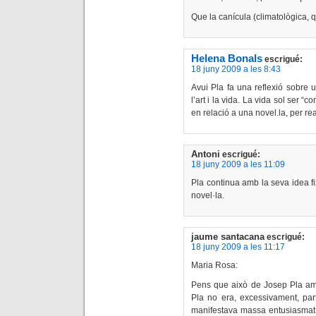
Que la canícula (climatològica, q
Helena Bonals
escrigué:
18 juny 2009 a les 8:43
Avui Pla fa una reflexió sobre u
l’art i la vida. La vida sol ser 
en relació a una novel.la, per rea
Antoni
escrigué:
18 juny 2009 a les 11:09
Pla continua amb la seva idea fi
novel·la.
jaume santacana
escrigué:
18 juny 2009 a les 11:17
Maria Rosa:
Pens que això de Josep Pla amb 
Pla no era, excessivament, part
manifestava massa entusiasmat d