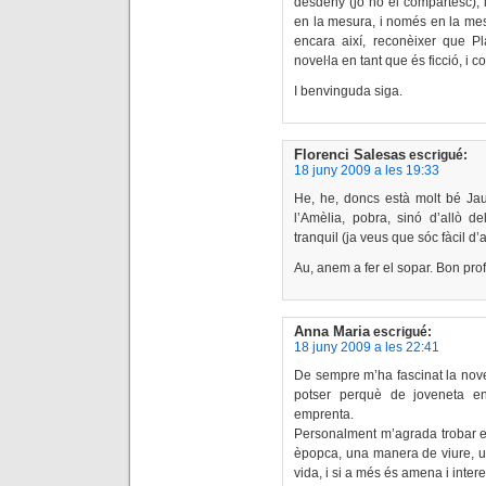
desdeny (jo no el compartesc), i
en la mesura, i només en la mesur
encara així, reconèixer que Pl
noveŀla en tant que és ficció, i co
I benvinguda siga.
Florenci Salesas
escrigué:
18 juny 2009 a les 19:33
He, he, doncs està molt bé Ja
l’Amèlia, pobra, sinó d’allò d
tranquil (ja veus que sóc fàcil d’
Au, anem a fer el sopar. Bon prof
Anna Maria
escrigué:
18 juny 2009 a les 22:41
De sempre m’ha fascinat la nove
potser perquè de joveneta en
emprenta.
Personalment m’agrada trobar en
èpopca, una manera de viure, u
vida, i si a més és amena i intere