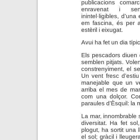
publicacions comarc
enravenat i sen
inintel·ligibles, d’un
em fascina, és per 
estèril i eixugat.
Avui ha fet un dia típi
Els pescadors diuen qu
semblen pitjats. Volen
constrenyiment, el s
Un vent fresc d’esti
manejable que un ven
arriba el mes de març,
com una dolçor. Co
paraules d’Èsquil: la
La mar, innombrable 
diversitat. Ha fet sol
plogut, ha sortit una
el sol; gràcil i lleug