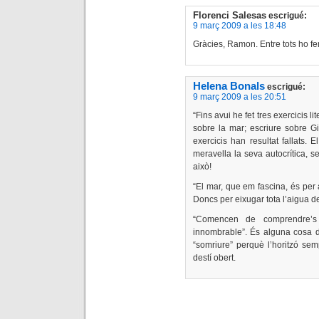
Florenci Salesas
escrigué:
9 març 2009 a les 18:48
Gràcies, Ramon. Entre tots ho fem
Helena Bonals
escrigué:
9 març 2009 a les 20:51
“Fins avui he fet tres exercicis l
sobre la mar; escriure sobre Gi
exercicis han resultat fallats. 
meravella la seva autocrítica, s
això!
“El mar, que em fascina, és per a
Doncs per eixugar tota l’aigua d
“Comencen de comprendre’s 
innombrable”. És alguna cosa d’
“somriure” perquè l’horitzó sem
destí obert.