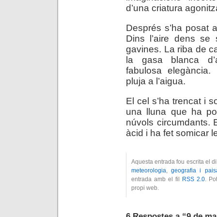
d’una criatura agonitz
Després s’ha posat 
Dins l’aire dens se 
gavines. La riba de ca
la gasa blanca d’
fabulosa elegància.
pluja a l’aigua.
El cel s’ha trencat i 
una lluna que ha pos
núvols circumdants. E
àcid i ha fet somicar 
Aquesta entrada fou escrita el d
meteorologia
,
geografia i pais
entrada amb el fil
RSS 2.0
. Po
propi web.
6 Respostes a “9 de ma