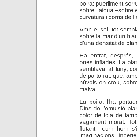
boira; puerilment sorr
sobre l’aigua –sobre e
curvatura i corns de l
Amb el sol, tot sembl
sobre la mar d’un blau
d’una densitat de blan
Ha entrat, després,
ones inflades. La plat
semblava, al lluny, c
de pa torrat, que, amb 
núvols en creu, sobr
malva.
La boira, l’ha porta
Dins de l’emulsió bl
color de tola de lamp
vagament morat. Tot
flotant –com hom s’
imaginacions incert