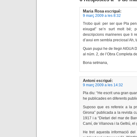
Maria Rosa
escrigué:
9 març 2009 a les 8:32
Trobo què: per ser que Pla pens
eixugat” se’n surt molt bé; 
descripcions marineres que li re
d’avui em sembla preciosa! Ah, ta
Quan pugui he de llegir AIGUA D
al núm. 2, de l’Obra Completa d
Bona setmana,
Antoni
escrigué:
9 març 2009 a les 14:32
Pla diu: “He escrit una gran quan
he publicades en diferents publi
Suposo que es refereix a la pr
Girona” publicada a la revista 
1917 i a “Dietari del mar de Bar
Camí, de Vilanova i la Geltrú, el
He tret aquesta informació del 