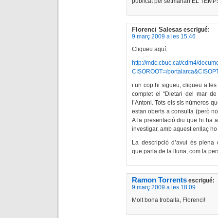
publicat pel setmanari EL TEMP
Florenci Salesas
escrigué:
9 març 2009 a les 15:46
Cliqueu aquí:
http://mdc.cbuc.cat/cdm4/docum
CISOROOT=/portalarca&CISO
i un cop hi sigueu, cliqueu a les
complet el “Dietari del mar 
l’Antoni. Tots els sis números que
estan oberts a consulta (però no
A la presentació diu que hi ha ar
investigar, amb aquest enllaç ho t
La descripció d’avui és plena
que parla de la lluna, com la per
Ramon Torrents
escrigué:
9 març 2009 a les 18:09
Molt bona troballa, Florenci!