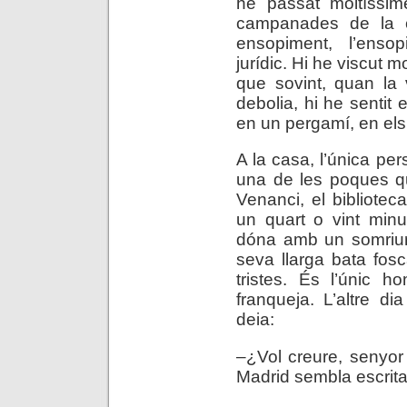
he passat moltíssim
campanades de la c
ensopiment, l’enso
jurídic. Hi he viscut 
que sovint, quan la
debolia, hi he sentit 
en un pergamí, en els
A la casa, l’única pe
una de les poques qu
Venanci, el biblioteca
un quart o vint minu
dóna amb un somriur
seva llarga bata fos
tristes. És l’únic 
franqueja. L’altre di
deia:
–¿Vol creure, senyor
Madrid sembla escrita