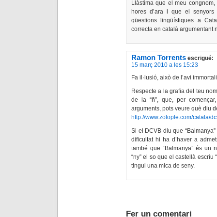
Llàstima que el meu congnom, 
hores d’ara i que el senyors
qüestions lingüístiques a Cata
correcta en català argumentant n
Ramon Torrents
escrigué:
15 març 2010 a les 15:23
Fa il·lusió, això de l’avi immortal
Respecte a la grafia del teu nom
de la “ñ”, que, per començar,
arguments, pots veure què diu 
http://www.zolople.com/catal
Si el DCVB diu que “Balmanya” é
dificultat hi ha d’haver a adme
també que “Balmanya” és un n
“ny” el so que el castellà escriu 
tingui una mica de seny.
Fer un comentari