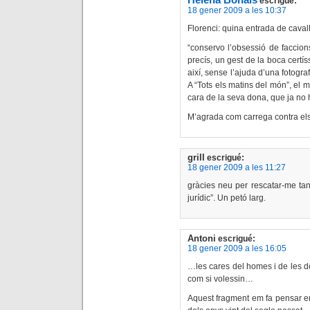
Helena Bonals
escrigué:
18 gener 2009 a les 10:37
Florenci: quina entrada de cavall 
“conservo l’obsessió de faccions 
precís, un gest de la boca cert
així, sense l’ajuda d’una fotograf
A “Tots els matins del món”, el m
cara de la seva dona, que ja no h
M’agrada com carrega contra els 
grill
escrigué:
18 gener 2009 a les 11:27
gràcies neu per rescatar-me tan
jurídic”. Un petó larg.
Antoni
escrigué:
18 gener 2009 a les 16:05
…les cares del homes i de les d
com si volessin…
Aquest fragment em fa pensar en