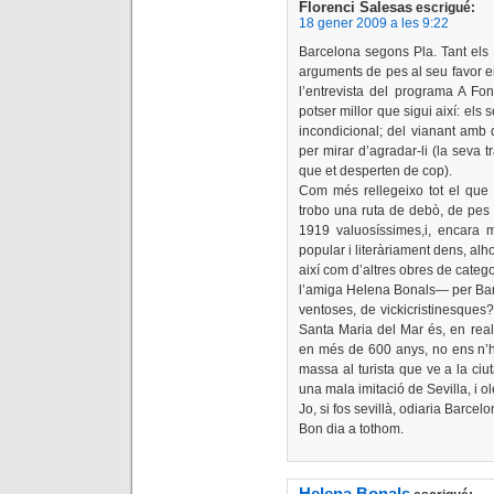
Florenci Salesas
escrigué:
18 gener 2009 a les 9:22
Barcelona segons Pla. Tant els r
arguments de pes al seu favor e
l’entrevista del programa A Fo
potser millor que sigui així: els 
incondicional; del vianant amb q
per mirar d’agradar-li (la seva 
que et desperten de cop).
Com més rellegeixo tot el que
trobo una ruta de debò, de pes 
1919 valuosíssimes,i, encara 
popular i literàriament dens, al
així com d’altres obres de catego
l’amiga Helena Bonals— per Ba
ventoses, de vickicristinesques?
Santa Maria del Mar és, en reali
en més de 600 anys, no ens n’h
massa al turista que ve a la ciu
una mala imitació de Sevilla, i ol
Jo, si fos sevillà, odiaria Barce
Bon dia a tothom.