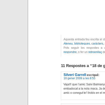
Aquesta entrada fou escrita el
Ateneu, biblioteques
,
caràcters,
Pots seguir les respostes a
respondre
, o fer un
retroenllaç
de
11 Respostes a “18 de 
Silveri Garrell
escrigué:
18 gener 2009 a les 8:55
Vaja!!! que l’amic Salvi Balman
embadocat a la noia maca. Ja d
amic o conegut te’l trobis en el