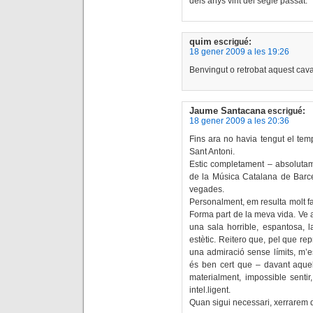
dels anys vint del segle passat.
quim
escrigué:
18 gener 2009 a les 19:26
Benvingut o retrobat aquest caval
Jaume Santacana
escrigué:
18 gener 2009 a les 20:36
Fins ara no havia tengut el temps
Sant Antoni.
Estic completament – absoluta
de la Música Catalana de Barcel
vegades.
Personalment, em resulta molt fam
Forma part de la meva vida. Ve 
una sala horrible, espantosa, 
estètic. Reitero que, pel que repr
una admiració sense límits, m’est
és ben cert que – davant aquell
materialment, impossible sentir
intel.ligent.
Quan sigui necessari, xerrarem 