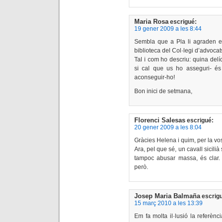
Maria Rosa
escrigué:
19 gener 2009 a les 8:44
Sembla que a Pla li agraden els
biblioteca del Col·legi d’advocats
Tal i com ho descriu: quina delí
si cal que us ho asseguri- és
aconseguir-ho!
Bon inici de setmana,
Florenci Salesas
escrigué:
20 gener 2009 a les 8:04
Gràcies Helena i quim, per la vos
Ara, pel que sé, un cavall sicilià
tampoc abusar massa, és clar.
però.
Josep Maria Balmaña
escrig
15 març 2010 a les 13:39
Em fa molta il·lusió la referèn