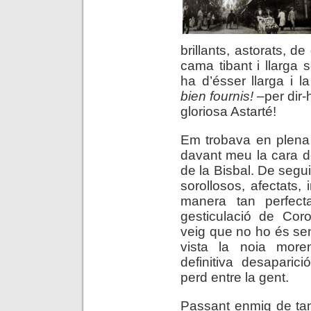
brillants, astorats, d
cama tibant i llarga 
ha d’ésser llarga i l
bien fournis!
–per dir-
gloriosa Astarté!
Em trobava en plena
davant meu la cara d
de la Bisbal. De segui
sorollosos, afectats,
manera tan perfect
gesticulació de Co
veig que no ho és se
vista la noia mor
definitiva desaparic
perd entre la gent.
Passant enmig de tan