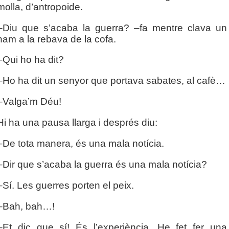
molla, d’antropoide.
–Diu que s’acaba la guerra? –fa mentre clava un
ham a la rebava de la cofa.
–Qui ho ha dit?
–Ho ha dit un senyor que portava sabates, al cafè…
–Valga’m Déu!
Hi ha una pausa llarga i després diu:
–De tota manera, és una mala notícia.
–Dir que s’acaba la guerra és una mala notícia?
–Sí. Les guerres porten el peix.
–Bah, bah…!
–Et dic que sí! És l’experiència. He fet fer una