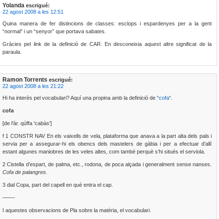
Yolanda
escrigué:
22 agost 2008 a les 12:51
Quina manera de fer distincions de classes: esclops i espardenyes per a la gent
“normal” i un “senyor” que portava sabates.
Gràcies pel link de la definició de CAR. En desconeixia aquest altre significat de la
paraula.
Ramon Torrents
escrigué:
22 agost 2008 a les 21:22
Hi ha interès pel vocabulari? Aquí una propina amb la definició de “
cofa
“.
cofa
[de l'àr. qúffa 'cabàs']
f 1 CONSTR NAV En els vaixells de vela, plataforma que anava a la part alta dels pals i
servia per a assegurar-hi els obencs dels mastelers de gàbia i per a efectuar d’allí
estant algunes maniobres de les veles altes, com també perquè s’hi situés el serviola.
2 Cistella d’espart, de palma, etc., rodona, de poca alçada i generalment sense nanses.
Cofa de palangres
.
3 dial Copa, part del capell en què entra el cap.
——-
I aquestes observacions de Pla sobre la matèria, el vocabulari.