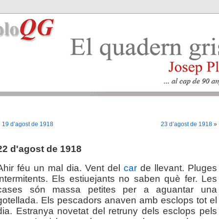
«
19 d’agost de 1918
23 d’agost de 1918
»
22 d'agost de 1918
Ahir féu un mal dia. Vent del
car
de llevant. Pluges
intermitents. Els estiuejants no saben què fer. Les
cases són massa petites per a aguantar una
gotellada. Els pescadors anaven amb esclops tot el
dia. Estranya novetat del retruny dels esclops pels