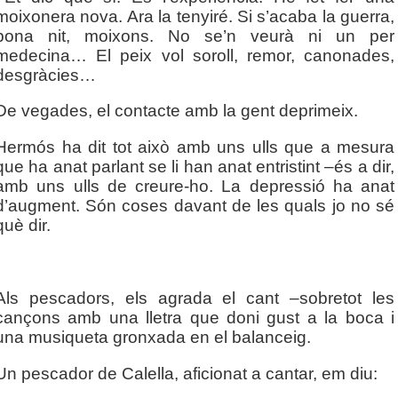
moixonera nova. Ara la tenyiré. Si s’acaba la guerra,
bona nit, moixons. No se’n veurà ni un per
medecina… El peix vol soroll, remor, canonades,
desgràcies…
De vegades, el contacte amb la gent deprimeix.
Hermós ha dit tot això amb uns ulls que a mesura
que ha anat parlant se li han anat entristint –és a dir,
amb uns ulls de creure-ho. La depressió ha anat
d’augment. Són coses davant de les quals jo no sé
què dir.
Als pescadors, els agrada el cant –sobretot les
cançons amb una lletra que doni gust a la boca i
una musiqueta gronxada en el balanceig.
Un pescador de Calella, aficionat a cantar, em diu: