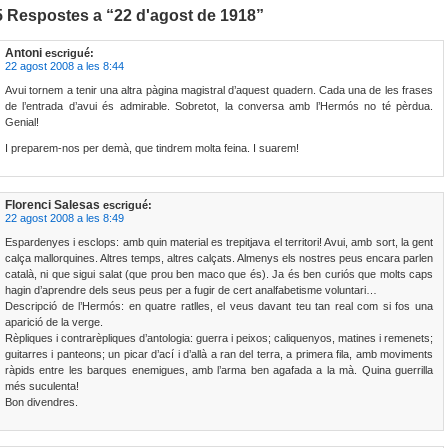
5 Respostes a “22 d'agost de 1918”
Antoni
escrigué:
22 agost 2008 a les 8:44
Avui tornem a tenir una altra pàgina magistral d’aquest quadern. Cada una de les frases
de l’entrada d’avui és admirable. Sobretot, la conversa amb l’Hermós no té pèrdua.
Genial!
I preparem-nos per demà, que tindrem molta feina. I suarem!
Florenci Salesas
escrigué:
22 agost 2008 a les 8:49
Espardenyes i esclops: amb quin material es trepitjava el territori! Avui, amb sort, la gent
calça mallorquines. Altres temps, altres calçats. Almenys els nostres peus encara parlen
català, ni que sigui salat (que prou ben maco que és). Ja és ben curiós que molts caps
hagin d’aprendre dels seus peus per a fugir de cert analfabetisme voluntari…
Descripció de l’Hermós: en quatre ratlles, el veus davant teu tan real com si fos una
aparició de la verge.
Rèpliques i contrarèpliques d’antologia: guerra i peixos; caliquenyos, matines i remenets;
guitarres i panteons; un picar d’ací i d’allà a ran del terra, a primera fila, amb moviments
ràpids entre les barques enemigues, amb l’arma ben agafada a la mà. Quina guerrilla
més suculenta!
Bon divendres.