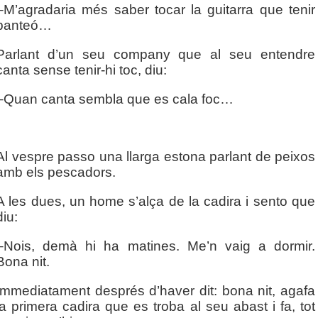
–M’agradaria més saber tocar la guitarra que tenir
panteó…
Parlant d’un seu company que al seu entendre
canta sense tenir-hi toc, diu:
–Quan canta sembla que es cala foc…
Al vespre passo una llarga estona parlant de peixos
amb els pescadors.
A les dues, un home s’alça de la cadira i sento que
diu:
–Nois, demà hi ha matines. Me’n vaig a dormir.
Bona nit.
Immediatament després d’haver dit: bona nit, agafa
la primera cadira que es troba al seu abast i fa, tot