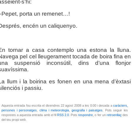
asseient-s’hi:
–Pepet, porta un remenet…!
Després, encén un caliquenyo.
En tornar a casa contemplo una estona la lluna.
Navega pel cel lleugerament tocada de boira fina en
una suspensió inconsútil, dins d’una flonjor
suavíssima.
La llum i la boirina es fonen en una mena d’èxtasi
silenciós i passiu.
Aquesta entrada fou escrita el divendres 22 agost 2008 a les 0:00 i desada a
caràcters,
persones i personatges
,
clima i meteorologia
,
geografia i paisatges
. Pots seguir les
respostes a aquesta entrada amb el fil
RSS 2.0
. Pots
respondre
, o fer un
retroenllaç
des
del teu propi web.