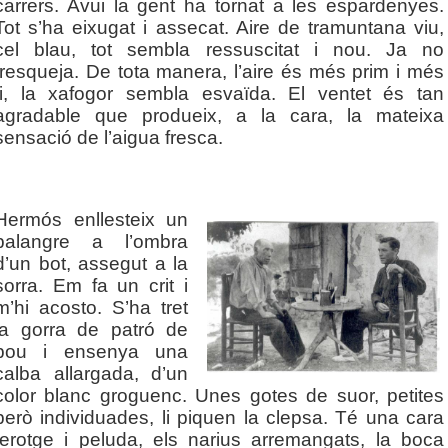
carrers. Avui la gent ha tornat a les espardenyes.
Tot s’ha eixugat i assecat. Aire de tramuntana viu,
cel blau, tot sembla ressuscitat i nou. Ja no
fresqueja. De tota manera, l’aire és més prim i més
fi, la xafogor sembla esvaïda. El ventet és tan
agradable que produeix, a la cara, la mateixa
sensació de l’aigua fresca.
Hermós enllesteix un
palangre a l’ombra
d’un bot, assegut a la
sorra. Em fa un crit i
m’hi acosto. S’ha tret
la gorra de patró de
bou i ensenya una
calba allargada, d’un
color blanc groguenc. Unes gotes de suor, petites
però individuades, li piquen la clepsa. Té una cara
ferotge i peluda, els narius arremangats, la boca