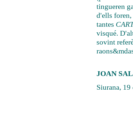
tingueren ga
d'ells foren,
tantes
CART
visqué. D'al
sovint refer
raons&mdas
JOAN SA
Siurana, 19 