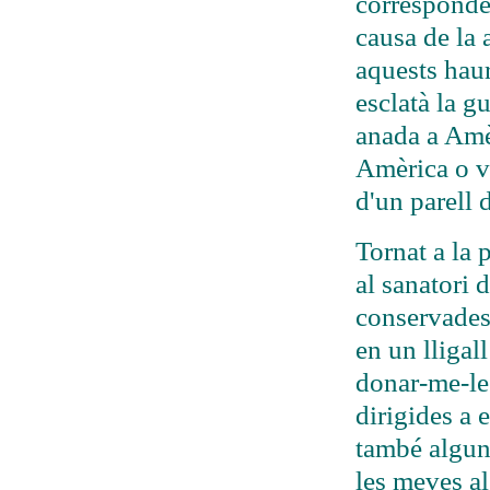
correspondè
causa de la 
aquests haur
esclatà la g
anada a Amèr
Amèrica o v
d'un parell 
Tornat a la 
al sanatori 
conservades 
en un lligal
donar-me-les
dirigides a e
també alguna
les meves a