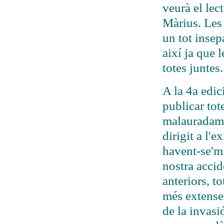
veurà el lec
Màrius. Les 
un tot insep
així ja que 
totes juntes.
A la 4a edic
publicar tot
malauradame
dirigit a l'e
havent-se'm 
nostra accid
anteriors, t
més extenses
de la invasi