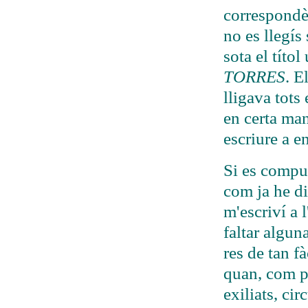
correspondè
no es llegís
sota el títol
TORRES
. E
lligava tots 
en certa man
escriure a e
Si es compul
com ja he di
m'escriví a 
faltar alguna
res de tan f
quan, com p
exiliats, ci