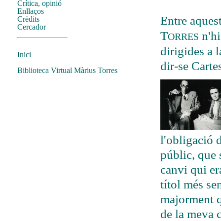
Crítica, opinió
Enllaços
Entre aquest
Crèdits
Cercador
T
n'hi
ORRES
dirigides a 
Inici
dir-se Carte
Biblioteca Virtual Màrius Torres
l'obligació 
públic, que 
canvi qui er
títol més se
majorment q
de la meva 