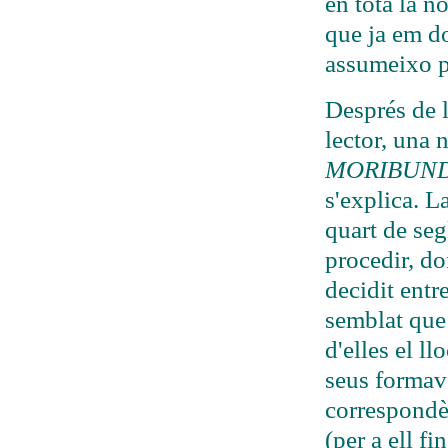
en tota la n
que ja em do
assumeixo p
Després de 
lector, una 
MORIBUN
s'explica. L
quart de seg
procedir, do
decidit entr
semblat que
d'elles el l
seus formave
correspondè
(per a ell f