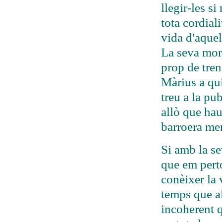
llegir-les si
tota cordial
vida d'aquel
La seva mort
prop de tren
Màrius a qui
treu a la pu
allò que hau
barroera men
Si amb la se
que em pert
conèixer la 
temps que a
incoherent q