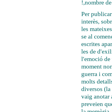
!,nombre de
Per publicar
interès, sob
les mateixes
se al començ 
escrites apa
les de d'exi
l'emoció de 
moment nomé
guerra i com
molts detall
diversos (la
vaig anotar 
preveien qu
la memòria.