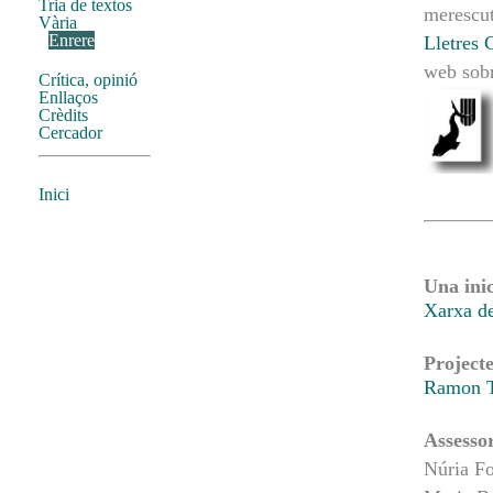
Tria de textos
merescut
Vària
Enrere
Lletres 
web sobr
Crítica, opinió
Enllaços
Crèdits
Cercador
Inici
Una inic
Xarxa d
Projecte
Ramon T
Assesso
Núria Fo