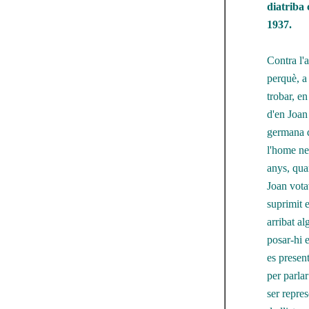
diatriba 
1937.
Contra l'a
perquè, a
trobar, en
d'en Joan 
germana d'
l'home ne
anys, qua
Joan votav
suprimit 
arribat al
posar-hi e
es presen
per parlar
ser repre