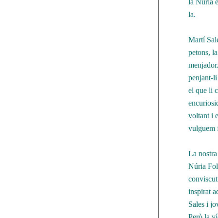
la Núria e
la.
Martí Sale
petons, la
menjador.
penjant-li
el que li
encuriosi
voltant i 
vulguem f
La nostra 
Núria Folc
conviscut
inspirat a
Sales i jo
Però la ví