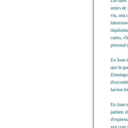
Les dites
amics de 
viu, una c
interessa
riquíssima
cartes, s'
personal 
En Joan t
que la gu
Domingo a
d'excomba
havien fet
En Joan er
parlant, e
d'expressa
veu com v