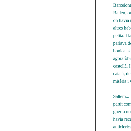
Barcelona
Bailén, o
on havia m
altres ha
petita. I 
parlava de
bonica, s'
agorafòbic
castellà. 
català, de
misèria i 
Saltem... 
partit co
guerra no
havia rec
anticleric