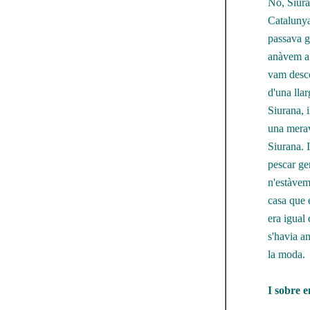
No, Siura
Catalunya.
passava g
anàvem a p
vam desco
d'una llar
Siurana, 
una merav
Siurana. 
pescar gen
n'estàvem
casa que 
era igual 
s'havia an
la moda.
I sobre 