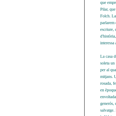
que empre
Pilar, qu
Folch. La
parlarem d
escriure,
d'història
interessa
La casa d
soleta un 
per al qu
mitjans. 
rosada, f
en èpoque
envoltada 
generós, 
salvatge.