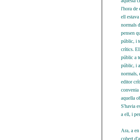
aquesta cr
l'hora de 
ell estava
normals de
pensen que
públic, i 
crítics. E
públic a t
públic, i 
normals, 
editor crí
convenia 
aquella ob
S'havia e
a ell, i p
Ara, a en 
cobert d'a