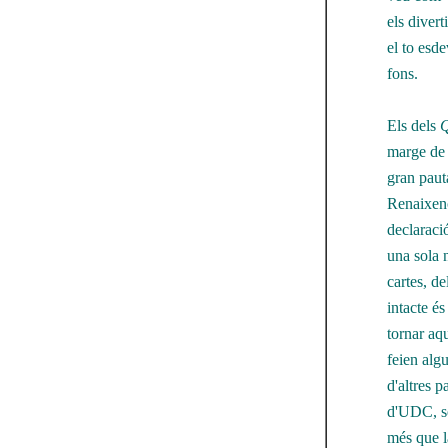
els diver
el to esd
fons.
Els dels
Q
marge de t
gran paut
Renaixenç
declaraci
una sola n
cartes, de
intacte é
tornar aq
feien algu
d'altres p
d'UDC, sen
més que l