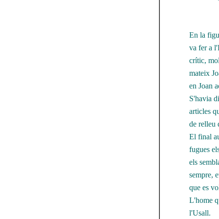
En la fig
va fer a 
crític, mo
mateix Jo
en Joan a
S'havia di
articles 
de relleu
El final a
fugues el
els sembla
sempre, e
que es vol
L'home qu
l'Usall.