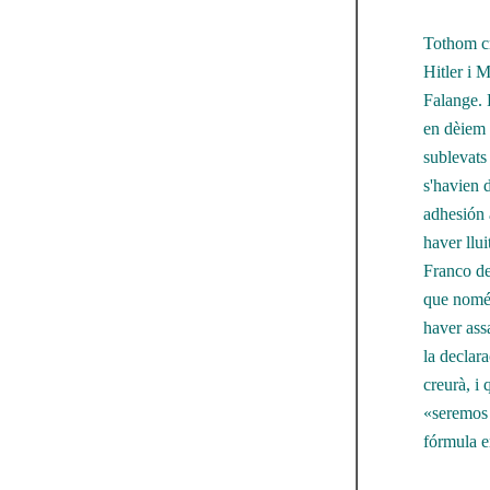
Tothom cr
Hitler i 
Falange. F
en dèiem 
sublevats 
s'havien 
adhesión a
haver llui
Franco dec
que només
haver ass
la declar
creurà, i
«seremos 
fórmula e