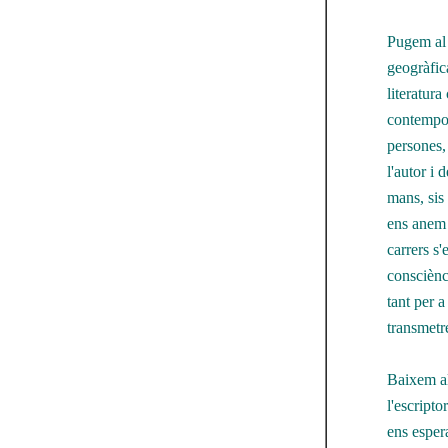
Pugem al 
geogràfica
literatura
contempor
persones, 
l'autor i 
mans, sis 
ens anem 
carrers s
consciènc
tant per 
transmetre
Baixem al
l'escripto
ens esper