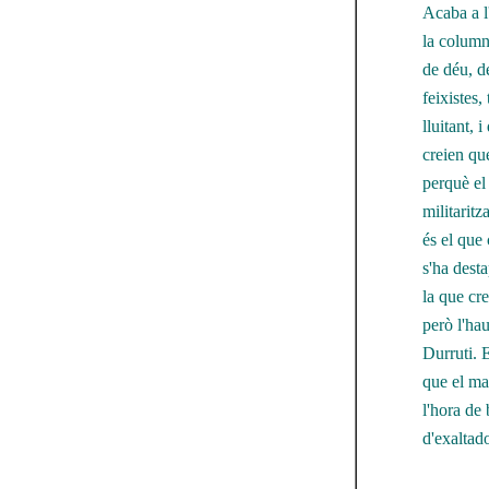
Acaba a l'
la column
de déu, d
feixistes,
lluitant, 
creien que
perquè el
militaritz
és el que 
s'ha dest
la que cre
però l'ha
Durruti. 
que el ma
l'hora de 
d'exaltad