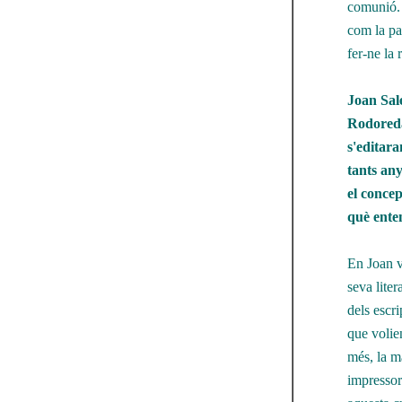
comunió. 
com la pas
fer-ne la 
Joan Sal
Rodoreda
s'editara
tants any
el concep
què enten
En Joan v
seva lite
dels escri
que volien
més, la ma
impressor