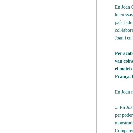
En Joan C
interessav
país l'ad
col·labor
Joan i en
Per acaba
van coin
el mateix
França. 
En Joan n
... En Jo
per poder 
monstruós 
Companys 