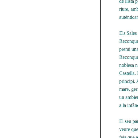
de llista 
riure, am
autèntica
Els Sales
Reconques
premi una
Reconques
noblesa n
Castella. 
principi. 
mare, germ
un ambien
a la infàn
El seu pa
veure que
feia que a