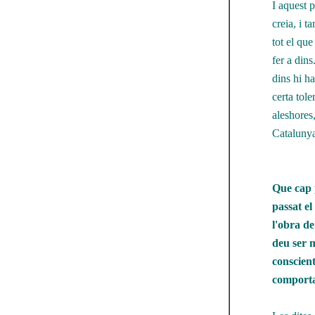
I aquest 
creia, i t
tot el que
fer a dins
dins hi h
certa tole
aleshores,
Cataluny
Que cap p
passat el
l'obra de
deu ser 
conscient
comportar