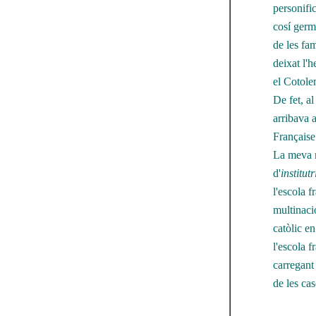
personific
cosí germà
de les fa
deixat l'h
el Cotole
De fet, al
arribava a
Française
La meva m
d'
institutr
l'escola 
multinaci
catòlic e
l'escola 
carregant 
de les ca