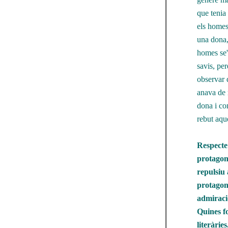
que tenia
els homes
una dona,
homes se'
savis, per
observar 
anava de 
dona i co
rebut aqu
Respecte 
protagoni
repulsiu 
protagoni
admiració
Quines f
literàrie