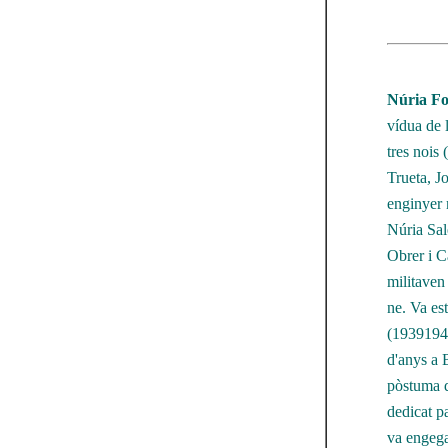
Núria Fol
vídua de 
tres nois 
Trueta, Jo
enginyer n
Núria Sal
Obrer i C
militaven 
ne. Va estu
(19391948
d'anys a 
pòstuma 
dedicat pa
va engega