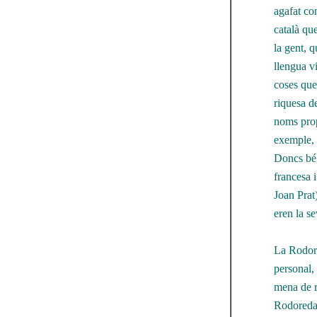
agafat co
català qu
la gent, 
llengua v
coses que 
riquesa de
noms prop
exemple, 
Doncs bé,
francesa 
Joan Prat
eren la s
La Rodored
personal, 
mena de re
Rodoreda 