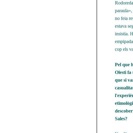
Rodoreda 
paraula», 
no feia r
estava seg
insistia.
empipada 
cop els v
Pel que h
Olesti fa
que si v
casualita
l'experiè
etimològi
descobert
Sales?