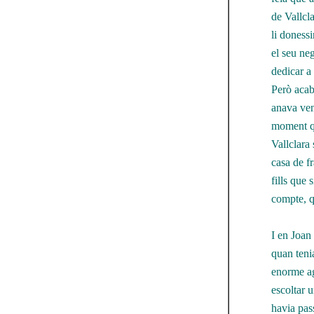
de Vallcl
li donessi
el seu ne
dedicar a 
Però acab
anava ven
moment que
Vallclara 
casa de fr
fills que 
compte, q
I en Joan 
quan teni
enorme ag
escoltar u
havia pass