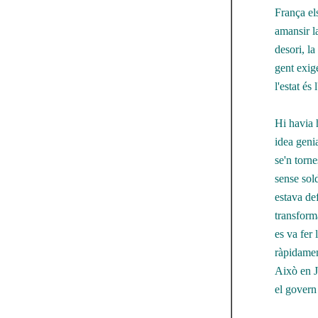
França el
amansir l
desori, la
gent exig
l'estat és 
Hi havia 
idea genia
se'n torne
sense sol
estava de
transform
es va fer 
ràpidamen
Això en J
el govern 