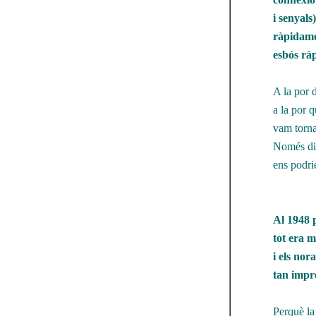
i senyals
ràpidame
esbós rà
A la por 
a la por 
vam torna
Només din
ens podri
Al 1948 
tot era m
i els nor
tan impr
Perquè la