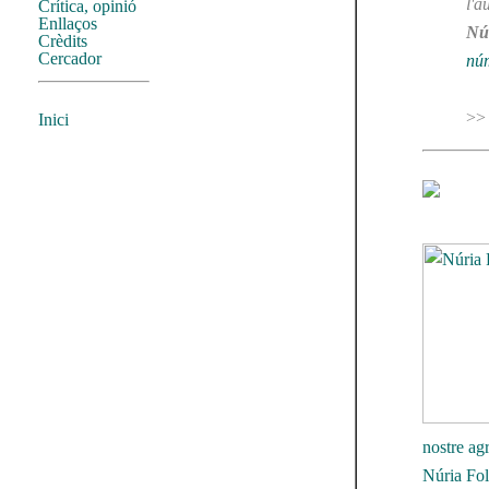
l'a
Crítica, opinió
Enllaços
Núr
Crèdits
Cercador
nú
>>
Inici
nostre ag
Núria Fol