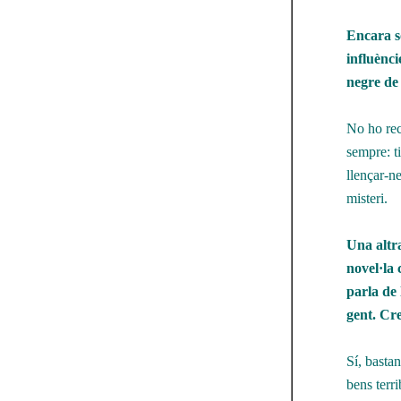
Encara s
influènci
negre de 
No ho rec
sempre: ti
llençar-ne
misteri.
Una altra
novel·la 
parla de 
gent. Cre
Sí, bastan
bens terri