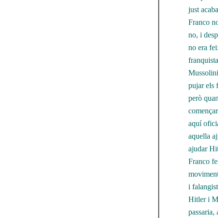
just acab
Franco no
no, i desp
no era fei
franquista
Mussolini 
pujar els 
però quan
començar 
aquí ofic
aquella a
ajudar Hi
Franco fei
moviments
i falangi
Hitler i 
passaria, 