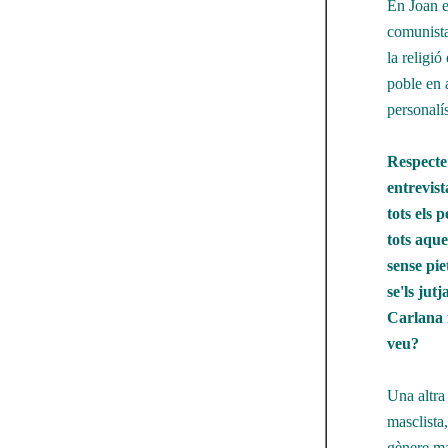
En Joan e
comunista
la religió
poble en 
personalís
Respecte
entrevist
tots els 
tots aque
sense pie
se'ls jut
Carlana 
veu?
Una altra
masclista,
gènere ma