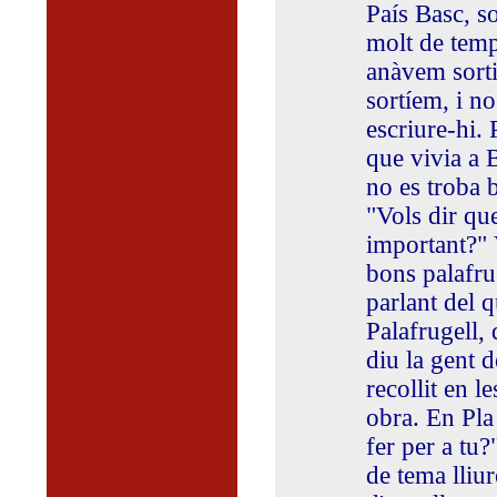
País Basc, so
molt de temp
anàvem sort
sortíem, i n
escriure-hi.
que vivia a 
no es troba b
"Vols dir qu
important?" 
bons palafru
parlant del 
Palafrugell,
diu la gent 
recollit en 
obra. En Pla
fer per a tu
de tema lliur