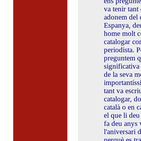
ens pregunt
va tenir tant
adonem del q
Espanya, deu
home molt co
catalogar co
periodista. 
preguntem qu
significativ
de la seva m
importantíss
tant va escr
catalogar, d
català o en c
el que li deu 
fa deu anys 
l'aniversari
perquè es tr