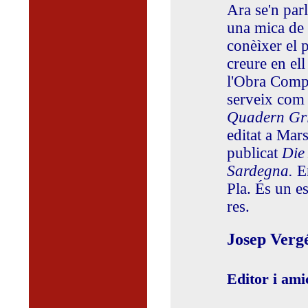
Ara se'n par
una mica de 
conèìxer el 
creure en ell
l'Obra Compl
serveix com 
Quadern Gr
editat a Mar
publicat
Die
Sardegna.
E
Pla. És un e
res.
Josep Verg
Editor i ami