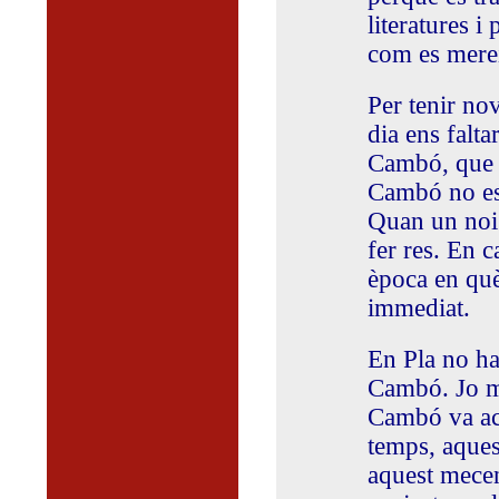
literatures i
com es merei
Per tenir no
dia ens falta
Cambó, que 
Cambó no es
Quan un noi 
fer res. En c
època en què 
immediat.
En Pla no hau
Cambó. Jo ma
Cambó va aco
temps, aques
aquest mecen