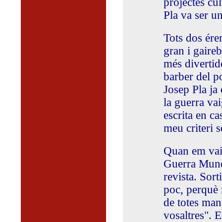
projectes cul
Pla va ser un
Tots dos ére
gran i gaire
més divertide
barber del p
Josep Pla ja
la guerra va
escrita en ca
meu criteri 
Quan em vaig
Guerra Mundi
revista. Sor
poc, perquè 
de totes man
vosaltres". 