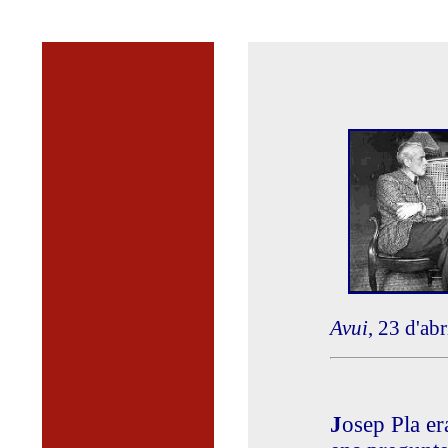
Avui
, 23 d'ab
J
osep Pla e