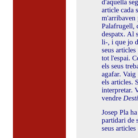
d'aquella se
article cada 
m'arribaven 
Palafrugell, 
despatx. Al s
li-, i que jo
seus articles
tot l'espai. 
els seus treba
agafar. Vaig
els articles.
interpretar.
vendre
Dest
Josep Pla ha
partidari de 
seus articles