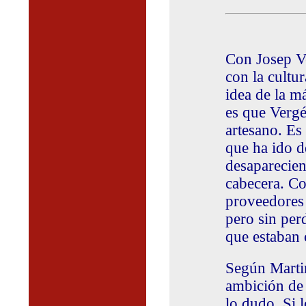
Con Josep Ve
con la cultur
idea de la má
es que Vergé
artesano. Es
que ha ido 
desaparecien
cabecera. Co
proveedores 
pero sin per
que estaban 
Según Martin
ambición de 
lo dudo. Si 