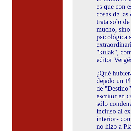
es que con e
cosas de las
trata solo d
mucho, sino 
psicológica s
extraordinar
"kulak", com
editor Vergé
¿Qué hubier
dejado un Pla
de "Destino
escritor en 
sólo condena
incluso al ex
interior- co
no hizo a Pl