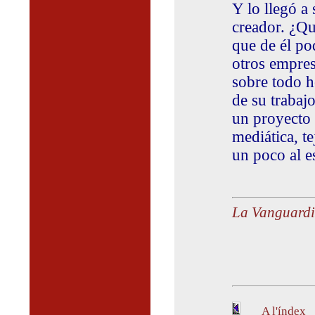
Y lo llegó a
creador. ¿Qu
que de él po
otros empresa
sobre todo h
de su trabaj
un proyecto 
mediática, t
un poco al e
La Vanguard
A l'índex