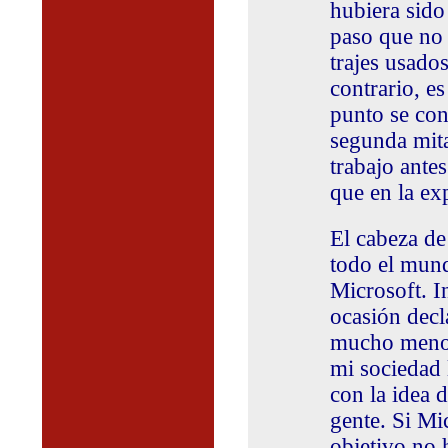
hubiera sido
paso que no 
trajes usado
contrario, e
punto se con
segunda mita
trabajo ante
que en la ex
El cabeza de
todo el mund
Microsoft. I
ocasión decl
mucho menos
mi sociedad 
con la idea 
gente. Si Mi
objetivo no 