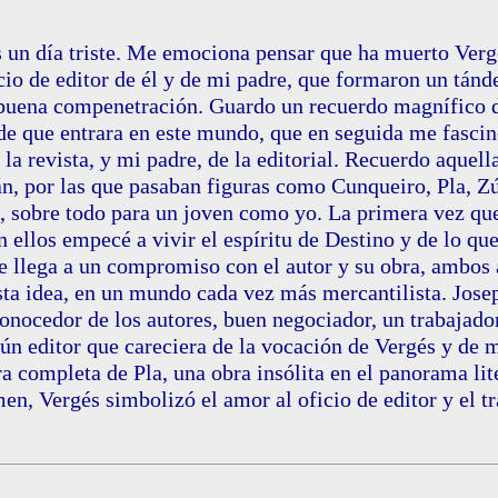
 un día triste. Me emociona pensar que ha muerto Verg
cio de editor de él y de mi padre, que formaron un tán
 buena compenetración. Guardo un recuerdo magnífico d
de que entrara en este mundo, que en seguida me fasci
e la revista, y mi padre, de la editorial. Recuerdo aque
n, por las que pasaban figuras como Cunqueiro, Pla, Zú
, sobre todo para un joven como yo. La primera vez que
n ellos empecé a vivir el espíritu de Destino y de lo que
e llega a un compromiso con el autor y su obra, ambos
esta idea, en un mundo cada vez más mercantilista. Jos
conocedor de los autores, buen negociador, un trabajado
gún editor que careciera de la vocación de Vergés y de 
ra completa de Pla, una obra insólita en el panorama lit
en, Vergés simbolizó el amor al oficio de editor y el t