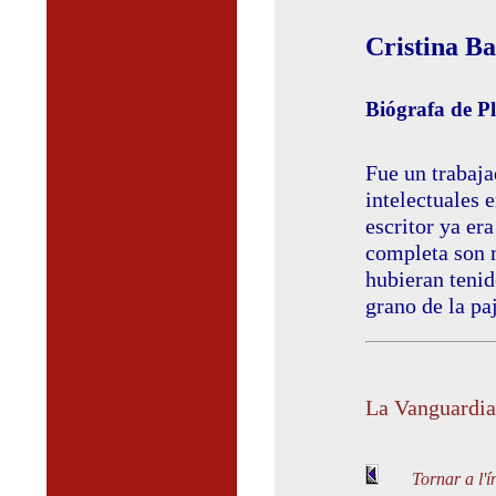
Cristina B
Biógrafa de P
Fue un trabaja
intelectuales 
escritor ya er
completa son m
hubieran tenid
grano de la pa
La Vanguardia
Tornar a l'í