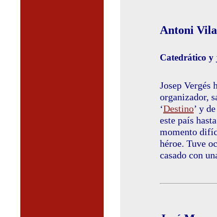
Antoni Vil
Catedrático y
Josep Vergés h
organizador, s
‘
Destino
’ y d
este país hast
momento difíci
héroe. Tuve oc
casado con un