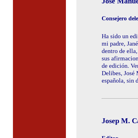
José Manue
Consejero del
Ha sido un edi
mi padre, Jané
dentro de ella
sus afirmacion
de edición. Ve
Delibes, José 
española, sin 
Josep M. Ca