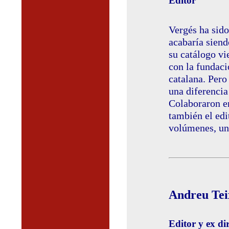
Editor
Vergés ha sido
acabaría siend
su catálogo vi
con la fundaci
catalana. Pero
una diferencia
Colaboraron en
también el edi
volúmenes, un 
Andreu Tei
Editor y ex di