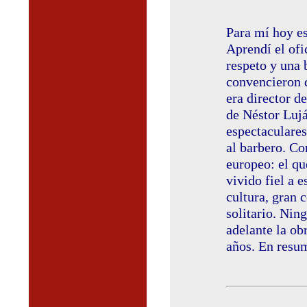
Para mí hoy es
Aprendí el ofi
respeto y una
convencieron 
era director d
de Néstor Lujá
espectaculares
al barbero. Co
europeo: el qu
vivido fiel a 
cultura, gran 
solitario. Nin
adelante la ob
años. En resum