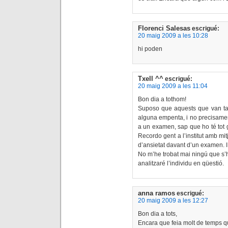
Florenci Salesas
escrigué:
20 maig 2009 a les 10:28
hi poden
Txell ^^
escrigué:
20 maig 2009 a les 11:04
Bon dia a tothom!
Suposo que aquests que van ta
alguna empenta, i no precisamen
a un examen, sap que ho té tot gu
Recordo gent a l’institut amb mit
d’ansietat davant d’un examen. I 
No m’he trobat mai ningú que s’h
analitzaré l’individu en qüestió.
anna ramos
escrigué:
20 maig 2009 a les 12:27
Bon dia a tots,
Encara que feia molt de temps q