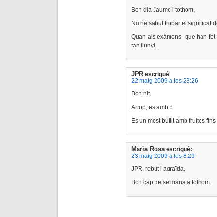
Bon dia Jaume i tothom,
No he sabut trobar el significat 
Quan als exàmens -que han fet d
tan lluny!..
JPR
escrigué:
22 maig 2009 a les 23:26
Bon nit.
Arrop, es amb p.
Es un most bullit amb fruites fins
Maria Rosa
escrigué:
23 maig 2009 a les 8:29
JPR, rebut i agraïda,
Bon cap de setmana a tothom.