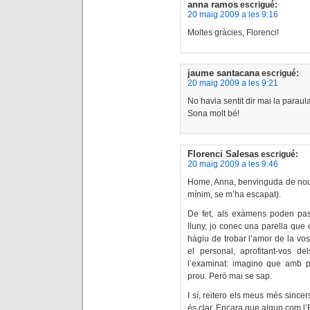
anna ramos
escrigué:
20 maig 2009 a les 9:16
Moltes gràcies, Florenci!
jaume santacana
escrigué:
20 maig 2009 a les 9:21
No havia sentit dir mai la paraula 
Sona molt bé!
Florenci Salesas
escrigué:
20 maig 2009 a les 9:46
Home, Anna, benvinguda de nou! 
mínim, se m’ha escapat).
De fet, als exàmens poden pa
lluny, jo conec una parella que 
hàgiu de trobar l’amor de la vo
el personal, aprofitant-vos d
l’examinat: imagino que amb pa
prou. Però mai se sap.
I sí, reitero els meus més sincer
és clar. Encara que algun com l