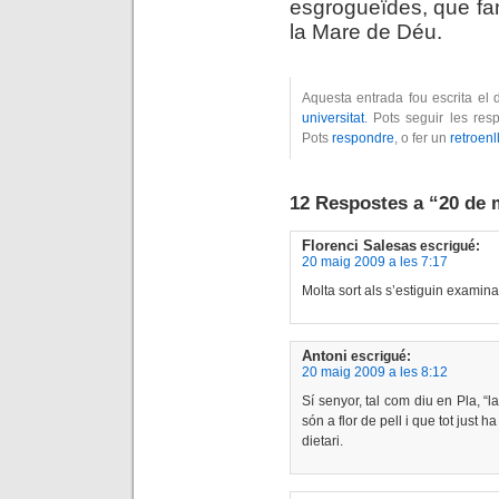
esgrogueïdes, que fan
la Mare de Déu.
Aquesta entrada fou escrita el
universitat
. Pots seguir les re
Pots
respondre
, o fer un
retroenl
12 Respostes a “20 de 
Florenci Salesas
escrigué:
20 maig 2009 a les 7:17
Molta sort als s’estiguin examina
Antoni
escrigué:
20 maig 2009 a les 8:12
Sí senyor, tal com diu en Pla, “l
són a flor de pell i que tot just 
dietari.