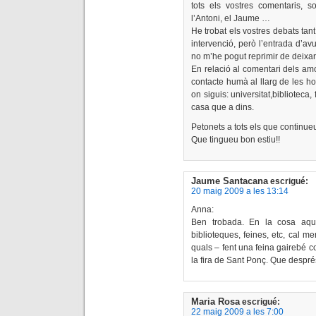
tots els vostres comentaris, s
l’Antoni, el Jaume …
He trobat els vostres debats tan
intervenció, però l’entrada d’avu
no m’he pogut reprimir de deixar
En relació al comentari dels amor
contacte humà al llarg de les ho
on siguis: universitat,bibliotec
casa que a dins.
Petonets a tots els que continueu
Que tingueu bon estiu!!
Jaume Santacana
escrigué:
20 maig 2009 a les 13:14
Anna:
Ben trobada. En la cosa aques
biblioteques, feines, etc, cal me
quals – fent una feina gairebé 
la fira de Sant Ponç. Que després
Maria Rosa
escrigué:
22 maig 2009 a les 7:00