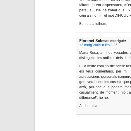
Mirant -ja em dispensareu, m’en
paraula justa- he trobat que
com a sinònim, el mot DIFICULT
Bon dia a tothom,
Florenci Salesas
escrigué:
13 maig 2009 a les 8:35
Maria Rosa, a mi de vegades, d
distingeixo les notícies dels diari
I – a veure com ho dic sense ras
els teus comentaris, per mi, 
apreciacions personals (sempre 
gent veu i sent les coses), que
això, pel poc que podem mostr
casualment, de moment, molt alt
différence!”, he he.
Au, bon dia.