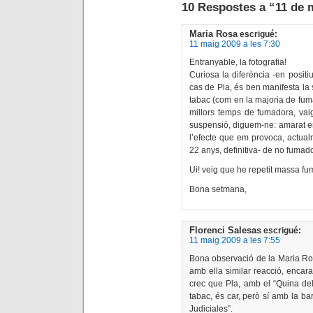
10 Respostes a “11 de 
Maria Rosa
escrigué:
11 maig 2009 a les 7:30
Entranyable, la fotografia!
Curiosa la diferència -en positi
cas de Pla, és ben manifesta la s
tabac (com en la majoria de fumad
millors temps de fumadora, vaig
suspensió, diguem-ne: amarat en l
l’efecte que em provoca, actual
22 anys, definitiva- de no fumad
Ui! veig que he repetit massa f
Bona setmana,
Florenci Salesas
escrigué:
11 maig 2009 a les 7:55
Bona observació de la Maria Ros
amb ella similar reacció, encar
crec que Pla, amb el “Quina delí
tabac, és car, però sí amb la b
Judiciales”.