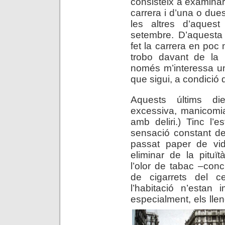
consisteix a examinar
carrera i d’una o dues
les altres d’aque
setembre. D’aquesta
fet la carrera en po
trobo davant de la
només m’interessa u
que sigui, a condició 
Aquests últims di
excessiva, manicomia
amb deliri.) Tinc l’
sensació constant de
passat paper de vid
eliminar de la pituï
l’olor de tabac –conc
de cigarrets del c
l’habitació n’estan 
especialment, els llen