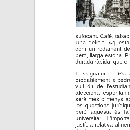
sufocant. Cafè, taba
Una delícia. Aquest
com un rodament de 
però, llarga estona. Pr
durada ràpida, que el
L’assignatura
Proc
probablement la pedra
vull dir de l’estudi
afecciona espontàni
serà més o menys advo
les qüestions jurídiq
però aquesta és la 
universitari. L’import
justícia relativa alm