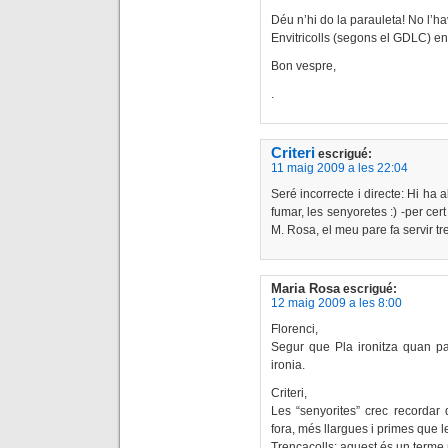
Déu n’hi do la parauleta! No l’hav
Envitricolls (segons el GDLC) env
Bon vespre,
.
Criteri
escrigué:
11 maig 2009 a les 22:04
Seré incorrecte i directe: Hi ha 
fumar, les senyoretes :) -per cer
M. Rosa, el meu pare fa servir tr
Maria Rosa
escrigué:
12 maig 2009 a les 8:00
Florenci,
Segur que Pla ironitza quan parl
ironia.
Criteri,
Les “senyorites” crec recordar
fora, més llargues i primes que 
Trencacolls: aquest és un terme mé